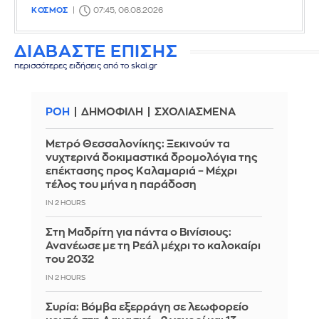
ΚΟΣΜΟΣ
07:45, 06.08.2026
ΔΙΑΒΑΣΤΕ ΕΠΙΣΗΣ
περισσότερες ειδήσεις από το skai.gr
ΡΟΗ
ΔΗΜΟΦΙΛΗ
ΣΧΟΛΙΑΣΜΕΝΑ
Μετρό Θεσσαλονίκης: Ξεκινούν τα
νυχτερινά δοκιμαστικά δρομολόγια της
επέκτασης προς Καλαμαριά – Μέχρι
τέλος του μήνα η παράδοση
IN 2 HOURS
Στη Μαδρίτη για πάντα ο Βινίσιους:
Ανανέωσε με τη Ρεάλ μέχρι το καλοκαίρι
του 2032
IN 2 HOURS
Συρία: Βόμβα εξερράγη σε λεωφορείο