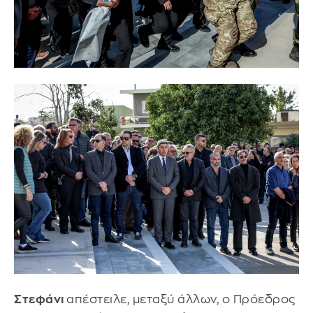
Στεφάνι
απέστειλε, μεταξύ άλλων, ο Πρόεδρος