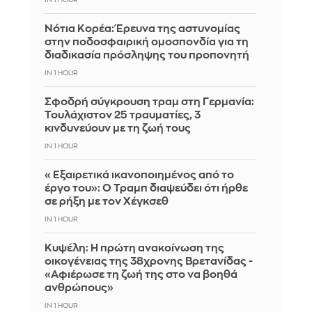
IN 1 HOUR
Νότια Κορέα: Έρευνα της αστυνομίας
στην ποδοσφαιρική ομοσπονδία για τη
διαδικασία πρόσληψης του προπονητή
IN 1 HOUR
Σφοδρή σύγκρουση τραμ στη Γερμανία:
Τουλάχιστον 25 τραυματίες, 3
κινδυνεύουν με τη ζωή τους
IN 1 HOUR
«Εξαιρετικά ικανοποιημένος από το
έργο του»: Ο Τραμπ διαψεύδει ότι ήρθε
σε ρήξη με τον Χέγκσεθ
IN 1 HOUR
Κυψέλη: Η πρώτη ανακοίνωση της
οικογένειας της 38χρονης Βρετανίδας -
«Αφιέρωσε τη ζωή της στο να βοηθά
ανθρώπους»
IN 1 HOUR