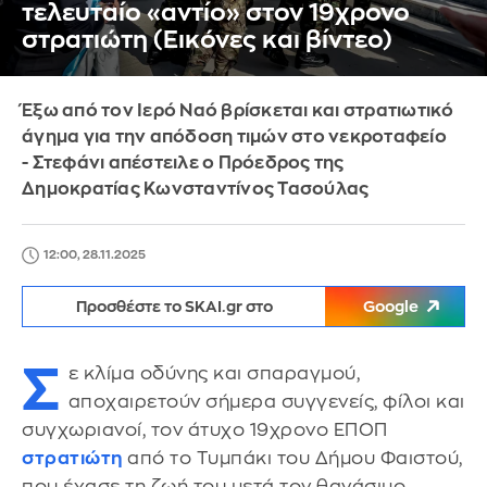
τελευταίο «αντίο» στον 19χρονο
στρατιώτη (Εικόνες και βίντεο)
Έξω από τον Ιερό Ναό βρίσκεται και στρατιωτικό
άγημα για την απόδοση τιμών στο νεκροταφείο
- Στεφάνι απέστειλε ο Πρόεδρος της
Δημοκρατίας Κωνσταντίνος Τασούλας
12:00, 28.11.2025
Προσθέστε το SKAI.gr στο
Google
Σ
ε κλίμα οδύνης και σπαραγμού,
αποχαιρετούν σήμερα συγγενείς, φίλοι και
συγχωριανοί, τον άτυχο 19χρονο ΕΠΟΠ
στρατιώτη
από το Τυμπάκι του Δήμου Φαιστού,
που έχασε τη ζωή του μετά τον θανάσιμο