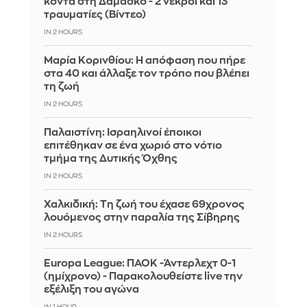
κοντά στη Δαμασκό - 2 νεκροί και 13
τραυματίες (Βίντεο)
IN 2 HOURS
Μαρία Κορινθίου: Η απόφαση που πήρε
στα 40 και άλλαξε τον τρόπο που βλέπει
τη ζωή
IN 2 HOURS
Παλαιστίνη: Ισραηλινοί έποικοι
επιτέθηκαν σε ένα χωριό στο νότιο
τμήμα της Δυτικής Όχθης
IN 2 HOURS
Χαλκιδική: Τη ζωή του έχασε 69χρονος
λουόμενος στην παραλία της Σίβηρης
IN 2 HOURS
Europa League: ΠΑΟΚ -Άντερλεχτ 0-1
(ημίχρονο) - Παρακολουθείστε live την
εξέλιξη του αγώνα