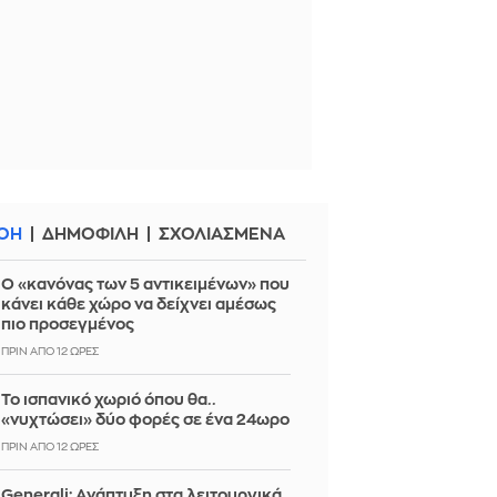
ΟΗ
ΔΗΜΟΦΙΛΗ
ΣΧΟΛΙΑΣΜΕΝΑ
Ο «κανόνας των 5 αντικειμένων» που
κάνει κάθε χώρο να δείχνει αμέσως
πιο προσεγμένος
ΠΡΙΝ ΑΠΌ 12 ΏΡΕΣ
Το ισπανικό χωριό όπου θα..
«νυχτώσει» δύο φορές σε ένα 24ωρο
ΠΡΙΝ ΑΠΌ 12 ΏΡΕΣ
Generali: Ανάπτυξη στα λειτουργικά