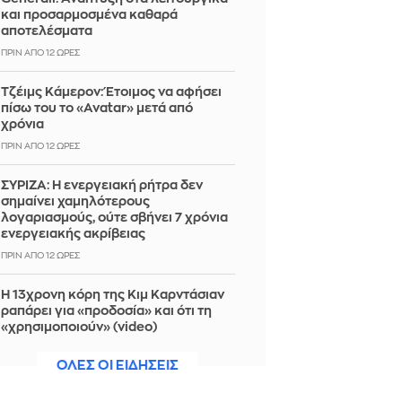
και προσαρμοσμένα καθαρά
αποτελέσματα
ΠΡΙΝ ΑΠΌ 12 ΏΡΕΣ
Τζέιμς Κάμερον: Έτοιμος να αφήσει
πίσω του το «Avatar» μετά από
χρόνια
ΠΡΙΝ ΑΠΌ 12 ΏΡΕΣ
ΣΥΡΙΖΑ: Η ενεργειακή ρήτρα δεν
σημαίνει χαμηλότερους
λογαριασμούς, ούτε σβήνει 7 χρόνια
ενεργειακής ακρίβειας
ΠΡΙΝ ΑΠΌ 12 ΏΡΕΣ
Η 13χρονη κόρη της Κιμ Καρντάσιαν
ραπάρει για «προδοσία» και ότι τη
«χρησιμοποιούν» (video)
ΠΡΙΝ ΑΠΌ 12 ΏΡΕΣ
ΟΛΕΣ ΟΙ ΕΙΔΗΣΕΙΣ
Εθνική Παίδων: Γνωρίστε την