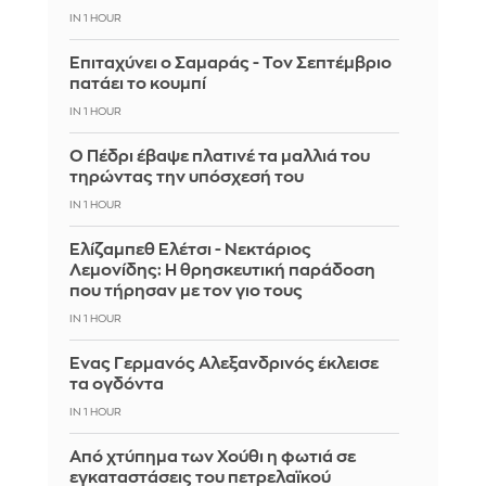
IN 1 HOUR
Επιταχύνει ο Σαμαράς - Τον Σεπτέμβριο
πατάει το κουμπί
IN 1 HOUR
Ο Πέδρι έβαψε πλατινέ τα μαλλιά του
τηρώντας την υπόσχεσή του
IN 1 HOUR
Ελίζαμπεθ Ελέτσι - Νεκτάριος
Λεμονίδης: Η θρησκευτική παράδοση
που τήρησαν με τον γιο τους
IN 1 HOUR
Ένας Γερμανός Αλεξανδρινός έκλεισε
τα ογδόντα
IN 1 HOUR
Από χτύπημα των Χούθι η φωτιά σε
εγκαταστάσεις του πετρελαϊκού