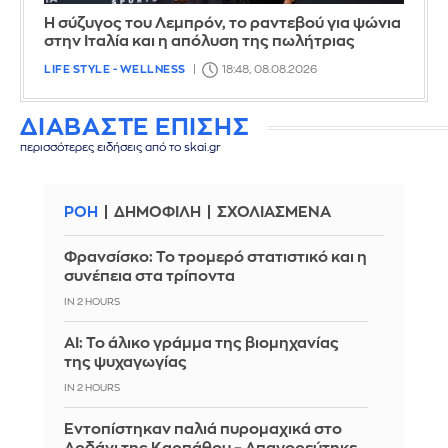
Η σύζυγος του Λεμπρόν, το ραντεβού για ψώνια
στην Ιταλία και η απόλυση της πωλήτριας
LIFE STYLE - WELLNESS
18:48, 08.08.2026
ΔΙΑΒΑΣΤΕ ΕΠΙΣΗΣ
περισσότερες ειδήσεις από το skai.gr
ΡΟΗ
ΔΗΜΟΦΙΛΗ
ΣΧΟΛΙΑΣΜΕΝΑ
Φρανσίσκο: Το τρομερό στατιστικό και η
συνέπεια στα τρίποντα
IN 2 HOURS
AI: Το άλικο γράμμα της βιομηχανίας
της ψυχαγωγίας
IN 2 HOURS
Εντοπίστηκαν παλιά πυρομαχικά στο