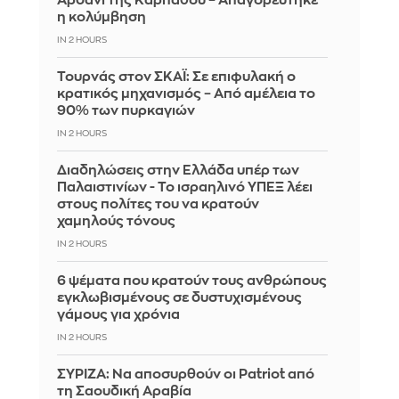
Αρδάνι της Καρπάθου – Απαγορεύτηκε
η κολύμβηση
IN 2 HOURS
Τουρνάς στον ΣΚΑΪ: Σε επιφυλακή ο
κρατικός μηχανισμός – Από αμέλεια το
90% των πυρκαγιών
IN 2 HOURS
Διαδηλώσεις στην Ελλάδα υπέρ των
Παλαιστινίων - Το ισραηλινό ΥΠΕΞ λέει
στους πολίτες του να κρατούν
χαμηλούς τόνους
IN 2 HOURS
6 ψέματα που κρατούν τους ανθρώπους
εγκλωβισμένους σε δυστυχισμένους
γάμους για χρόνια
IN 2 HOURS
ΣΥΡΙΖΑ: Να αποσυρθούν οι Patriot από
τη Σαουδική Αραβία