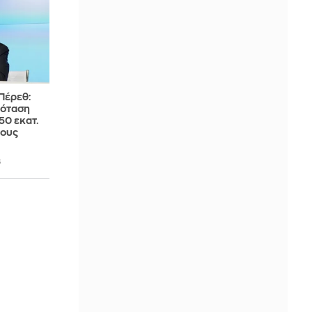
Πέρεθ:
ρόταση
50 εκατ.
ιους
6