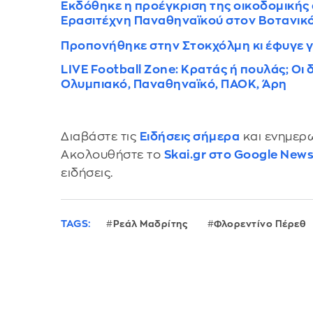
Εκδόθηκε η προέγκριση της οικοδομικής ά
Ερασιτέχνη Παναθηναϊκού στον Βοτανικ
Προπονήθηκε στην Στοκχόλμη κι έφυγε γ
LIVE Football Zone: Κρατάς ή πουλάς; Οι
Ολυμπιακό, Παναθηναϊκό, ΠΑΟΚ, Άρη
Διαβάστε τις
Ειδήσεις σήμερα
και ενημερω
Ακολουθήστε το
Skai.gr στο Google New
ειδήσεις.
TAGS:
Ρεάλ Μαδρίτης
Φλορεντίνο Πέρεθ