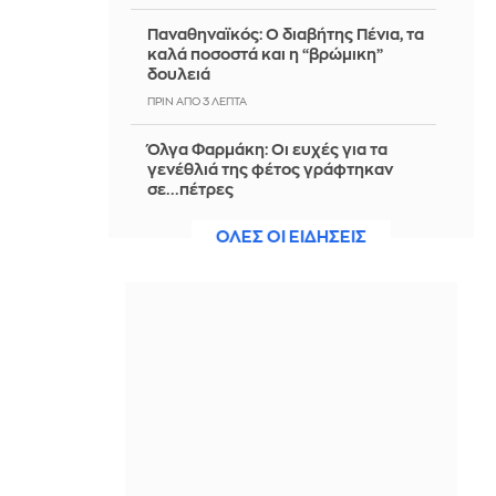
Παναθηναϊκός: Ο διαβήτης Πένια, τα
καλά ποσοστά και η “βρώμικη”
δουλειά
ΠΡΙΝ ΑΠΌ 3 ΛΕΠΤΆ
Όλγα Φαρμάκη: Οι ευχές για τα
γενέθλιά της φέτος γράφτηκαν
σε...πέτρες
ΠΡΙΝ ΑΠΌ 12 ΛΕΠΤΆ
ΟΛΕΣ ΟΙ ΕΙΔΗΣΕΙΣ
Ολυμπιακός: Ετοιμάζει αλλαγές για
την πρόκριση ο Μεντιλίμπαρ - Ημέρα
κρίσης για Έσε
ΠΡΙΝ ΑΠΌ 28 ΛΕΠΤΆ
Σε δημοπρασία ρούχα και αξεσουάρ
από την ταινία «The Devil Wears
Prada 2»
ΠΡΙΝ ΑΠΌ 49 ΛΕΠΤΆ
Πότε πρέπει να αλατίζεις τη