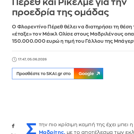
Πέρεθ και Ρικέλμε για την
προεδρία της ομάδας
Ο Φλορεντίνο Πέρεθ θέλει να διατηρήσει τη θέση 
«έταξε» τον Μάικλ Ολίσε στους Μαδριλένους οπα
150.000.000 ευρώ η τιμή του Γάλλου της Μπάγερ
17:47, 05.06.2026
Προσθέστε το SKAI.gr στο
Google
Σ
την πιο κρίσιμη καμπή της έχει μπει 
Μαδρίτης
,
με το αποτέλεσμα των εκλ