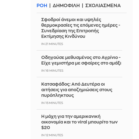
ΡΟΗ
ΔΗΜΟΦΙΛΗ
ΣΧΟΛΙΑΣΜΕΝΑ
Σφοδροί άνεμοι και υψηλές
θερμοκρασίες τις επόμενες ημέρες -
Συνεδρίαση της Επιτροπής
Εκτίμησης Κινδύνου
IN 21 MINUTES
Οδηγούσε μεθυσμένος στο Αγρίνιο -
Είχε γεμιστήρα με σφαίρες στο αμάξι
IN 16 MINUTES
Κατσαφάδος: Από Δευτέρα οι
αιτήσεις για αποζημιώσεις στους
πυρόπληκτους
IN 15 MINUTES
Η μάχη για την αμερικανική
οικονομία και το viral μπουρίτο των
$20
IN 12 MINUTES