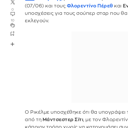
(07/06) και τους
Φλορεντίνο Πέρεθ
και
Ε
0
υποσχέσεις για τους σούπερ σταρ που θα
εκλεγούν.
10
Ο Ρικέλμε υποσχέθηκε ότι θα υπογράψει
από τη
Μάντσεστερ Σίτι
, με τον Φλορεντί
κάποιον τρόπο χωρίς να κατονομάσει συγ