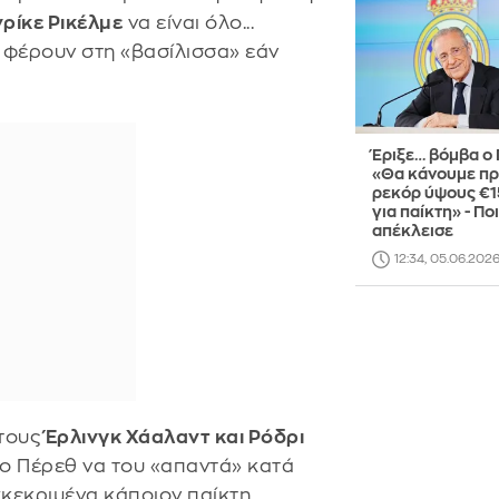
νρίκε Ρικέλμε
να είναι όλο...
 φέρουν στη «βασίλισσα» εάν
Έριξε… βόμβα ο 
«Θα κάνουμε π
ρεκόρ ύψους €1
για παίκτη» - Πο
απέκλεισε
12:34, 05.06.202
 τους
Έρλινγκ Χάαλαντ και Ρόδρι
νο Πέρεθ να του «απαντά» κατά
κεκριμένα κάποιον παίκτη.