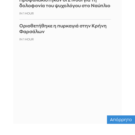
Προφυλακίστηκαν οι 2 Ινδοί για τη
δολοφονία του ψυχολόγου στο Ναύπλιο
IN 1 HOUR
Οριοθετήθηκε η πυρκαγιά στην Κρήνη
Φαρσάλων
IN 1 HOUR
Απόρρητο