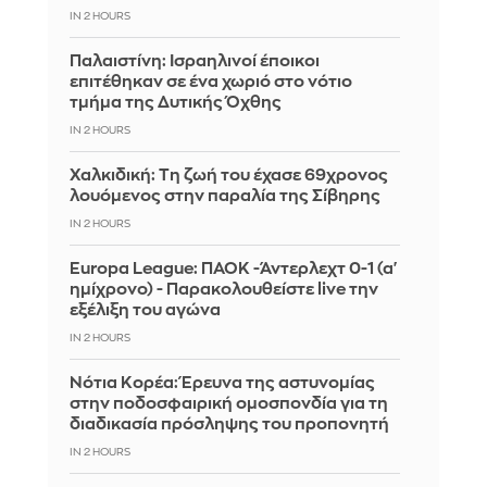
IN 2 HOURS
Παλαιστίνη: Ισραηλινοί έποικοι
επιτέθηκαν σε ένα χωριό στο νότιο
τμήμα της Δυτικής Όχθης
IN 2 HOURS
Χαλκιδική: Τη ζωή του έχασε 69χρονος
λουόμενος στην παραλία της Σίβηρης
IN 2 HOURS
Europa League: ΠΑΟΚ -Άντερλεχτ 0-1 (α'
ημίχρονο) - Παρακολουθείστε live την
εξέλιξη του αγώνα
IN 2 HOURS
Νότια Κορέα: Έρευνα της αστυνομίας
στην ποδοσφαιρική ομοσπονδία για τη
διαδικασία πρόσληψης του προπονητή
IN 2 HOURS