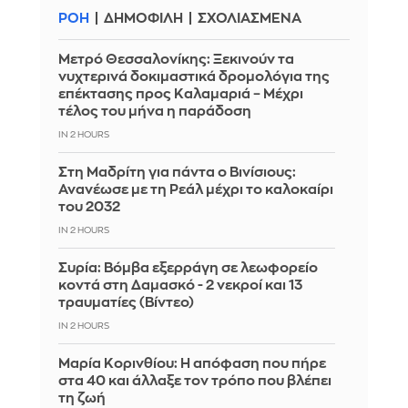
ΡΟΗ
ΔΗΜΟΦΙΛΗ
ΣΧΟΛΙΑΣΜΕΝΑ
Μετρό Θεσσαλονίκης: Ξεκινούν τα
νυχτερινά δοκιμαστικά δρομολόγια της
επέκτασης προς Καλαμαριά – Μέχρι
τέλος του μήνα η παράδοση
IN 2 HOURS
Στη Μαδρίτη για πάντα ο Βινίσιους:
Ανανέωσε με τη Ρεάλ μέχρι το καλοκαίρι
του 2032
IN 2 HOURS
Συρία: Βόμβα εξερράγη σε λεωφορείο
κοντά στη Δαμασκό - 2 νεκροί και 13
τραυματίες (Βίντεο)
IN 2 HOURS
Μαρία Κορινθίου: Η απόφαση που πήρε
στα 40 και άλλαξε τον τρόπο που βλέπει
τη ζωή