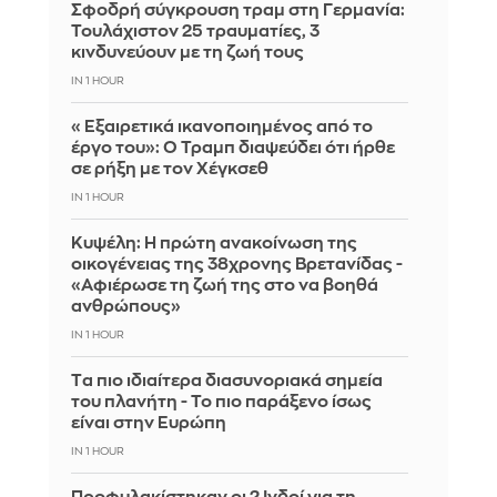
Σφοδρή σύγκρουση τραμ στη Γερμανία:
Τουλάχιστον 25 τραυματίες, 3
κινδυνεύουν με τη ζωή τους
IN 1 HOUR
«Εξαιρετικά ικανοποιημένος από το
έργο του»: Ο Τραμπ διαψεύδει ότι ήρθε
σε ρήξη με τον Χέγκσεθ
IN 1 HOUR
Κυψέλη: Η πρώτη ανακοίνωση της
οικογένειας της 38χρονης Βρετανίδας -
«Αφιέρωσε τη ζωή της στο να βοηθά
ανθρώπους»
IN 1 HOUR
Tα πιο ιδιαίτερα διασυνοριακά σημεία
του πλανήτη - Το πιο παράξενο ίσως
είναι στην Ευρώπη
IN 1 HOUR