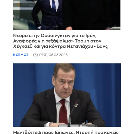
Νεύρα στην Ουάσινγκτον για το Ιράν;
Αναφορές για «εξάψαλμο» Τραμπ στον
Χέγκσεθ και για κόντρα Νετανιάχου - Βανς
ΚΟΣΜΟΣ
07:31, 06.08.2026
Μεντβέντεφ προς Ιάπωνες: Ντροπή που κανείς