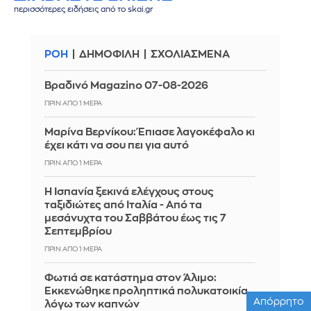
περισσότερες ειδήσεις από το skai.gr
ΡΟΗ
ΔΗΜΟΦΙΛΗ
ΣΧΟΛΙΑΣΜΕΝΑ
Βραδινό Magazino 07-08-2026
ΠΡΙΝ ΑΠΌ 1 ΜΈΡΑ
Μαρίνα Βερνίκου: Έπιασε λαγοκέφαλο κι
έχει κάτι να σου πει για αυτό
ΠΡΙΝ ΑΠΌ 1 ΜΈΡΑ
Η Ισπανία ξεκινά ελέγχους στους
ταξιδιώτες από Ιταλία - Από τα
μεσάνυχτα του Σαββάτου έως τις 7
Σεπτεμβρίου
ΠΡΙΝ ΑΠΌ 1 ΜΈΡΑ
Φωτιά σε κατάστημα στον Άλιμο:
Εκκενώθηκε προληπτικά πολυκατοικία
Απόρρητο
λόγω των καπνών