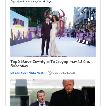
δημοφιλείς ειδήσεις στο skai.gr
Τομ Χόλαντ-Ζεντάγια: Το ζευγάρι των 1,8 δισ.
δολαρίων
LIFE STYLE - WELLNESS
09:01, 06.08.2026