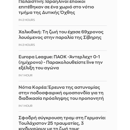
Παλαιστίνη: Ισραηλινοί έποικοι
επιτέθηκαν σε ένα χωριό στο νότιο
τμήμα της Δυτικής Όχθης
IN 2 HOURS
Χαλκιδική: Τη ζωή του έχασε 69χρονος
λουόμενος στην παραλία της Σίβηρης
IN 2 HOURS
Europa League: ΠΑΟΚ -Άντερλεχτ 0-1
(ημίχρονο) - Παρακολουθείστε live την
εξέλιξη του αγώνα
IN 1 HOUR
Νότια Κορέα: Έρευνα της αστυνομίας
στην ποδοσφαιρική ομοσπονδία για τη
διαδικασία πρόσληψης του προπονητή
IN 1 HOUR
Σφοδρή σύγκρουση τραμ στη Γερμανία:
Τουλάχιστον 25 τραυματίες, 3
κινδυνεύουν με τη ζωή τους