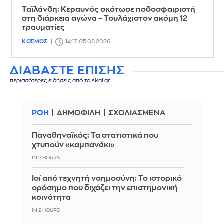
Ταϊλάνδη: Κεραυνός σκότωσε ποδοσφαιριστή
στη διάρκεια αγώνα – Τουλάχιστον ακόμη 12
τραυματίες
ΚΟΣΜΟΣ
14:17, 05.08.2026
ΔΙΑΒΑΣΤΕ ΕΠΙΣΗΣ
περισσότερες ειδήσεις από το skai.gr
ΡΟΗ
ΔΗΜΟΦΙΛΗ
ΣΧΟΛΙΑΣΜΕΝΑ
Παναθηναϊκός: Τα στατιστικά που
χτυπούν «καμπανάκι»
IN 2 HOURS
Ιοί από τεχνητή νοημοσύνη: Το ιστορικό
ορόσημο που διχάζει την επιστημονική
κοινότητα
IN 2 HOURS