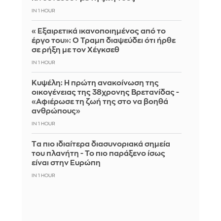
IN 1 HOUR
«Εξαιρετικά ικανοποιημένος από το
έργο του»: Ο Τραμπ διαψεύδει ότι ήρθε
σε ρήξη με τον Χέγκσεθ
IN 1 HOUR
Κυψέλη: Η πρώτη ανακοίνωση της
οικογένειας της 38χρονης Βρετανίδας -
«Αφιέρωσε τη ζωή της στο να βοηθά
ανθρώπους»
IN 1 HOUR
Tα πιο ιδιαίτερα διασυνοριακά σημεία
του πλανήτη - Το πιο παράξενο ίσως
είναι στην Ευρώπη
IN 1 HOUR