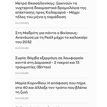
Μετρό Θεσσαλονίκης: Ξεκινούν τα
νυχτερινά δοκιμαστικά δρομολόγια της
επέκτασης προς Καλαμαριά – Μέχρι
τέλος του μήνα η παράδοση
IN 2 HOURS
Στη Μαδρίτη για πάντα ο Βινίσιους:
Ανανέωσε με τη Ρεάλ μέχρι το καλοκαίρι
του 2032
IN 2 HOURS
Συρία: Βόμβα εξερράγη σε λεωφορείο
κοντά στη Δαμασκό - 2 νεκροί και 13
τραυματίες (Βίντεο)
IN 2 HOURS
Μαρία Κορινθίου: Η απόφαση που πήρε
στα 40 και άλλαξε τον τρόπο που βλέπει
τη ζωή
IN 2 HOURS