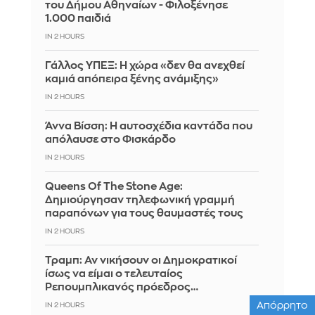
του Δήμου Αθηναίων - Φιλοξένησε
1.000 παιδιά
IN 2 HOURS
Γάλλος ΥΠΕΞ: Η χώρα «δεν θα ανεχθεί
καμιά απόπειρα ξένης ανάμιξης»
IN 2 HOURS
Άννα Βίσση: Η αυτοσχέδια καντάδα που
απόλαυσε στο Φισκάρδο
IN 2 HOURS
Queens Of The Stone Age:
Δημιούργησαν τηλεφωνική γραμμή
παραπόνων για τους θαυμαστές τους
IN 2 HOURS
Τραμπ: Αν νικήσουν οι Δημοκρατικοί
ίσως να είμαι ο τελευταίος
Ρεπουμπλικανός πρόεδρος…
Απόρρητο
IN 2 HOURS