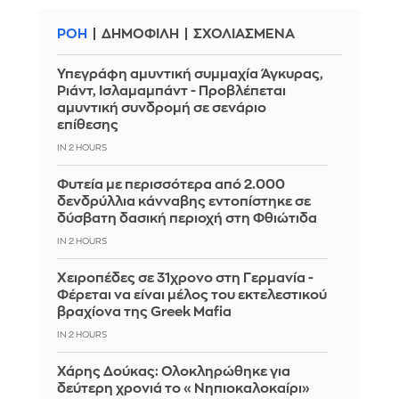
ΡΟΗ
ΔΗΜΟΦΙΛΗ
ΣΧΟΛΙΑΣΜΕΝΑ
Υπεγράφη αμυντική συμμαχία Άγκυρας,
Ριάντ, Ισλαμαμπάντ - Προβλέπεται
αμυντική συνδρομή σε σενάριο
επίθεσης
IN 2 HOURS
Φυτεία με περισσότερα από 2.000
δενδρύλλια κάνναβης εντοπίστηκε σε
δύσβατη δασική περιοχή στη Φθιώτιδα
IN 2 HOURS
Χειροπέδες σε 31χρονο στη Γερμανία -
Φέρεται να είναι μέλος του εκτελεστικού
βραχίονα της Greek Mafia
IN 2 HOURS
Χάρης Δούκας: Ολοκληρώθηκε για
δεύτερη χρονιά το «Νηπιοκαλοκαίρι»