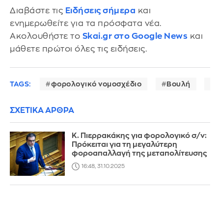
Διαβάστε τις
Ειδήσεις σήμερα
και
ενημερωθείτε για τα πρόσφατα νέα.
Ακολουθήστε το
Skai.gr στο Google News
και
μάθετε πρώτοι όλες τις ειδήσεις.
TAGS:
φορολογικό νομοσχέδιο
Βουλή
ε
ΣΧΕΤΙΚΑ ΑΡΘΡΑ
Κ. Πιερρακάκης για φορολογικό σ/ν:
Πρόκειται για τη μεγαλύτερη
φοροαπαλλαγή της μεταπολίτευσης
16:48, 31.10.2025