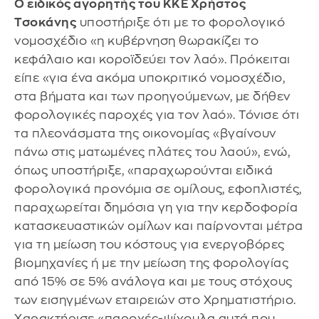
Ο ειδικός αγορητής του ΚΚΕ Χρήστος
Τσοκάνης
υποστήριξε ότι με το φορολογικό
νομοσχέδιο «η κυβέρνηση θωρακίζει το
κεφάλαιο και κοροϊδεύει τον λαό». Πρόκειται
είπε «για ένα ακόμα υποκριτικό νομοσχέδιο,
στα βήματα και των προηγούμενων, με δήθεν
φορολογικές παροχές για τον λαό». Τόνισε ότι
τα πλεονάσματα της οικονομίας «βγαίνουν
πάνω στις ματωμένες πλάτες του λαού», ενώ,
όπως υποστήριξε, «παραχωρούνται ειδικά
φορολογικά προνόμια σε ομίλους, εφοπλιστές,
παραχωρείται δημόσια γη για την κερδοφορία
κατασκευαστικών ομίλων και παίρνονται μέτρα
για τη μείωση του κόστους για ενεργοβόρες
βιομηχανίες ή με την μείωση της φορολογίας
από 15% σε 5% ανάλογα και με τους στόχους
των εισηγμένων εταιρειών στο Χρηματιστήριο.
Χαρακτήρισε «παροχές-ψίχουλα αυτά που