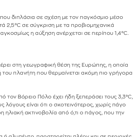
ίπου διπλάσια σε σχέση με τον παγκόσμιο μέσο
τά 2,5°C σε σύγκριση με τα προβιομηχανικά
παγκοσμίως η αύξηση ανέρχεται σε περίπου 1,4°C.
μέρει στη γεωγραφική θέση της Ευρώπης, η οποία
χή του πλανήτη που θερμαίνεται ακόμη πιο γρήγορα
 τον Βόρειο Πόλο έχει ήδη ξεπεράσει τους 3,3°C,
ς λόγους είναι ότι ο σκοτεινότερος, χωρίς πάγο
ηλιακή ακτινοβολία από ό,τι ο πάγος, που την
 ή αλμπέντο, παρατηρείται πλέον και σε περιοχές