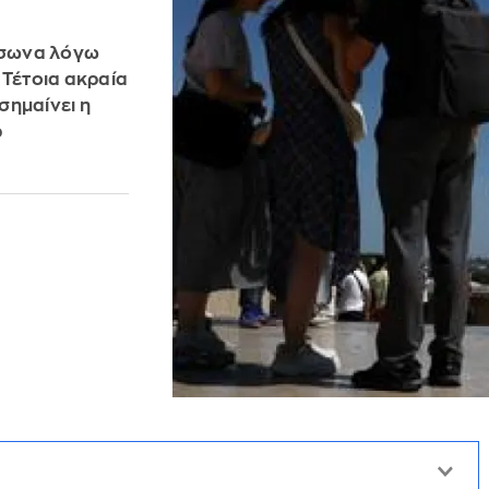
ύσωνα λόγω
 Τέτοια ακραία
σημαίνει η
ρ