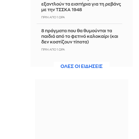
εξαντλούν τα εισιτήρια για τη ρεβάνς
με την ΤΣΣΚΑ 1948
ΠΡΙΝ ΑΠΌ 1 ΏΡΑ
8 πράγματα που θα θυμούνται τα
παιδιά από το φετινό καλοκαίρι (και
δεν κοστίζουν τίποτα)
ΠΡΙΝ ΑΠΌ 1 ΏΡΑ
Υεμένη: Επίθεση των Χούθι με
ΟΛΕΣ ΟΙ ΕΙΔΗΣΕΙΣ
πυραύλους και drones σε
κυβερνητικές δυνάμεις -
Τουλάχιστον 38 νεκροί
ΠΡΙΝ ΑΠΌ 1 ΏΡΑ
Τα υγιεινά παγωτά των social media:
Τρώγονται τελικά ή είναι άλλο ένα
viral trend;
ΠΡΙΝ ΑΠΌ 1 ΏΡΑ
ΕΛΑΣ: «Βιομηχανία κοροϊδίας από
τον κ. Μητσοτάκη - Ξαναπαρουσιάζει