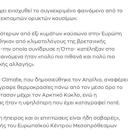
έχει ενισχυθεί το συγκεκριμένο φαινόμενο από το
ν εκπομπών ορυκτών καυσίμων.
σότερων από έξι κυμάτων καύσωνα στην Ευρώπη
θηκαν από κλιματολόγους της βρετανικής
 -την οποία συνίδρυσε η Όττο- κατέληξαν στο
αινόμενα ήταν «πολύ πιο πιθανά και πολύ πιο
κής αλλαγής».
e Climate, που δημοσιεύθηκε τον Απρίλιο, αναφέρει
έγραψε θερμοκρασίες πάνω από τον μέσο όρο το
τασαν μέχρι τον Αρκτικό Κύκλο, ενώ η
ς ήταν η υψηλότερη που έχει καταγραφεί ποτέ.
 ήπειρος και οι επιπτώσεις είναι ήδη σοβαρές»,
αλής του Ευρωπαϊκού Κέντρου Μεσοπρόθεσμων