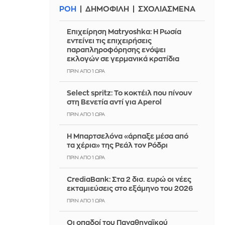
ΡΟΗ
ΔΗΜΟΦΙΛΗ
ΣΧΟΛΙΑΣΜΕΝΑ
Επιχείρηση Matryoshka: Η Ρωσία
εντείνει τις επιχειρήσεις
παραπληροφόρησης ενόψει
εκλογών σε γερμανικά κρατίδια
ΠΡΙΝ ΑΠΌ 1 ΏΡΑ
Select spritz: Το κοκτέιλ που πίνουν
στη Βενετία αντί για Aperol
ΠΡΙΝ ΑΠΌ 1 ΏΡΑ
Η Μπαρτσελόνα «άρπαξε μέσα από
τα χέρια» της Ρεάλ τον Ρόδρι
ΠΡΙΝ ΑΠΌ 1 ΏΡΑ
CrediaBank: Στα 2 δισ. ευρώ οι νέες
εκταμιεύσεις στο εξάμηνο του 2026
ΠΡΙΝ ΑΠΌ 1 ΏΡΑ
Οι οπαδοί του Παναθηναϊκού