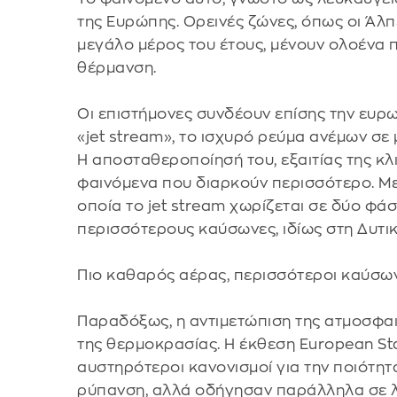
της Ευρώπης. Ορεινές ζώνες, όπως οι Άλπε
μεγάλο μέρος του έτους, μένουν ολοένα π
θέρμανση.
Οι επιστήμονες συνδέουν επίσης την ευρ
«jet stream», το ισχυρό ρεύμα ανέμων σ
Η αποσταθεροποίησή του, εξαιτίας της κλ
φαινόμενα που διαρκούν περισσότερο. Μελ
οποία το jet stream χωρίζεται σε δύο φά
περισσότερους καύσωνες, ιδίως στη Δυτι
Πιο καθαρός αέρας, περισσότεροι καύσων
Παραδόξως, η αντιμετώπιση της ατμοσφαι
της θερμοκρασίας. Η έκθεση European Stat
αυστηρότεροι κανονισμοί για την ποιότητ
ρύπανση, αλλά οδήγησαν παράλληλα σε λ