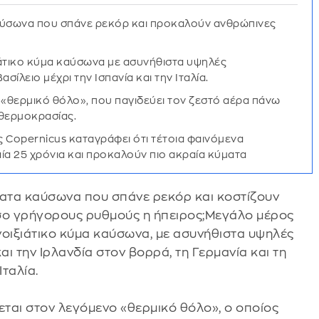
αύσωνα που σπάνε ρεκόρ και προκαλούν ανθρώπινες
ιάτικο κύμα καύσωνα με ασυνήθιστα υψηλές
ίλειο μέχρι την Ισπανία και την Ιταλία.
 «θερμικό θόλο», που παγιδεύει τον ζεστό αέρα πάνω
 θερμοκρασίας.
 Copernicus καταγράφει ότι τέτοια φαινόμενα
αία 25 χρόνια και προκαλούν πιο ακραία κύματα
ματα καύσωνα που σπάνε ρεκόρ και κοστίζουν
τόσο γρήγορους ρυθμούς η ήπειρος;Μεγάλο μέρος
νοιξιάτικο κύμα καύσωνα, με ασυνήθιστα υψηλές
ι την Ιρλανδία στον βορρά, τη Γερμανία και τη
Ιταλία.
εται στον λεγόμενο «θερμικό θόλο», ο οποίος