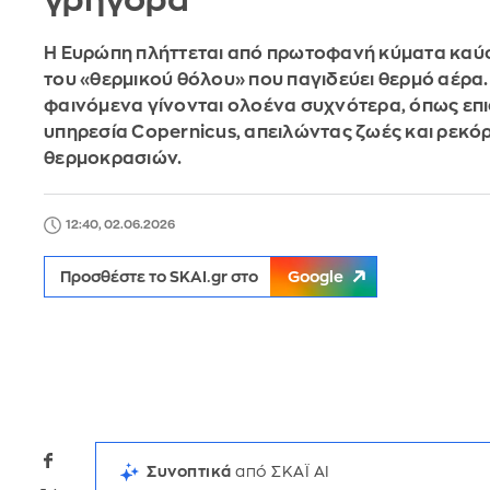
γρήγορα
Η Ευρώπη πλήττεται από πρωτοφανή κύματα κα
του «θερμικού θόλου» που παγιδεύει θερμό αέρα.
φαινόμενα γίνονται ολοένα συχνότερα, όπως επι
υπηρεσία Copernicus, απειλώντας ζωές και ρεκό
θερμοκρασιών.
12:40, 02.06.2026
Προσθέστε το SKAI.gr στο
Google
Συνοπτικά
από ΣΚΑΪ AI