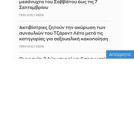
μεσάνυχτα του Σαββάτου έως τις 7
Σεπτεμβρίου
ΠΡΙΝ ΑΠΌ 1 ΜΈΡΑ
Ακτιβίστριες ζητούν την ακύρωση των
συναυλιών του Τζάρεντ Λέτο μετά τις
κατηγορίες για σεξουαλική κακοποίηση
ΠΡΙΝ ΑΠΌ 1 ΜΈΡΑ
Απόρρητο
Ουκρανία: 2 Δύο νεκροί και 6 τραυματίες
από ρωσικά πλήγματα στο
Ντνιπροπετρόφσκ
ΠΡΙΝ ΑΠΌ 1 ΜΈΡΑ
Ιράν: Ο Αραγτσί εξήρε τις ένοπλες
δυνάμεις και κάλεσε σε ενότητα τις
μουσουλμανικές χώρες
ΠΡΙΝ ΑΠΌ 1 ΜΈΡΑ
Αξιωματούχος ΗΠΑ: Όταν ανακοινωθεί
συμφωνία για το Ορμούζ, θα
τερματιστεί ο ναυτικός αποκλεισμός