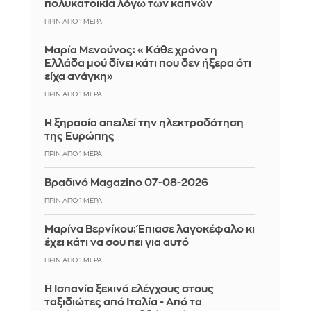
πολυκατοικία λόγω των καπνών
ΠΡΙΝ ΑΠΌ 1 ΜΈΡΑ
Μαρία Μενούνος: «Κάθε χρόνο η
Ελλάδα μού δίνει κάτι που δεν ήξερα ότι
είχα ανάγκη»
ΠΡΙΝ ΑΠΌ 1 ΜΈΡΑ
Η ξηρασία απειλεί την ηλεκτροδότηση
της Ευρώπης
ΠΡΙΝ ΑΠΌ 1 ΜΈΡΑ
Βραδινό Magazino 07-08-2026
ΠΡΙΝ ΑΠΌ 1 ΜΈΡΑ
Μαρίνα Βερνίκου: Έπιασε λαγοκέφαλο κι
έχει κάτι να σου πει για αυτό
ΠΡΙΝ ΑΠΌ 1 ΜΈΡΑ
Η Ισπανία ξεκινά ελέγχους στους
ταξιδιώτες από Ιταλία - Από τα