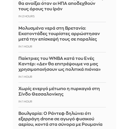
θα ανοίξει όταν οι ΗΠΑ αποδεχθούν
τους όρους του Ιράν
IN 2 HOURS
Μολυσμένα νερά στη Βρετανία:
Εκατοντάδες τουρίστες αρρώστησαν
μετά την επίσκεψή τους σε παραλίες
IN 1 HOUR
Παίκτριες του WNBA κατά του Ενές
Καντέρ: «Δεν θα επιτρέψουμε να μας
χρησιμοποιήσουν ως πολιτικά πιόνια»
IN 1 HOUR
Χωρίς ενεργό μέτωπο η πυρκαγιά στη
Σίνδο Θεσσαλονίκης
IN 1 HOUR
Βουλγαρία: Ο Ράντεφ δηλώνει ότι
εξερράγη drone σε αγωγό φυσικού
αερίου, κοντά στα σύνορα με Ρουμανία