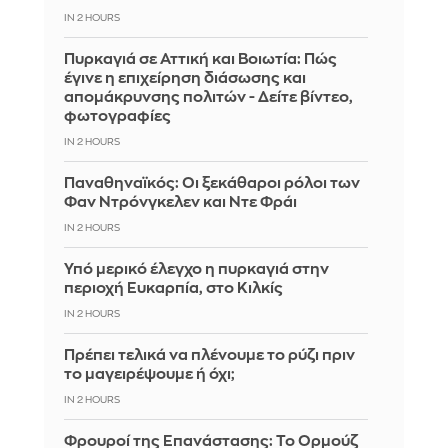
IN 2 HOURS
Πυρκαγιά σε Αττική και Βοιωτία: Πώς
έγινε η επιχείρηση διάσωσης και
απομάκρυνσης πολιτών - Δείτε βίντεο,
φωτογραφίες
IN 2 HOURS
Παναθηναϊκός: Οι ξεκάθαροι ρόλοι των
Φαν Ντρόνγκελεν και Ντε Φράι
IN 2 HOURS
Υπό μερικό έλεγχο η πυρκαγιά στην
περιοχή Ευκαρπία, στο Κιλκίς
IN 2 HOURS
Πρέπει τελικά να πλένουμε το ρύζι πριν
το μαγειρέψουμε ή όχι;
IN 2 HOURS
Φρουροί της Επανάστασης: Το Ορμούζ