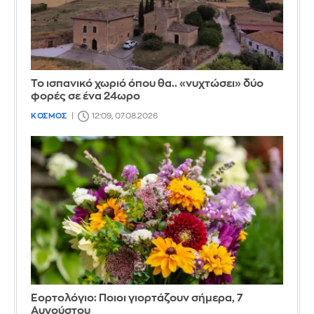
Το ισπανικό χωριό όπου θα.. «νυχτώσει» δύο
φορές σε ένα 24ωρο
ΚΟΣΜΟΣ
12:09, 07.08.2026
Εορτολόγιο: Ποιοι γιορτάζουν σήμερα, 7
Αυγούστου