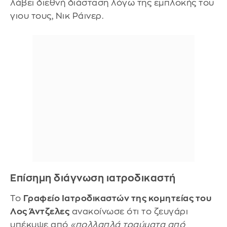
λάβει διεθνή διάσταση λόγω της εμπλοκής του
γιου τους, Νικ Ράινερ.
Επίσημη διάγνωση ιατροδικαστή
Το
Γραφείο Ιατροδικαστών της κομητείας του
Λος Άντζελες
ανακοίνωσε ότι το ζευγάρι
υπέκυψε από
«πολλαπλά τραύματα από