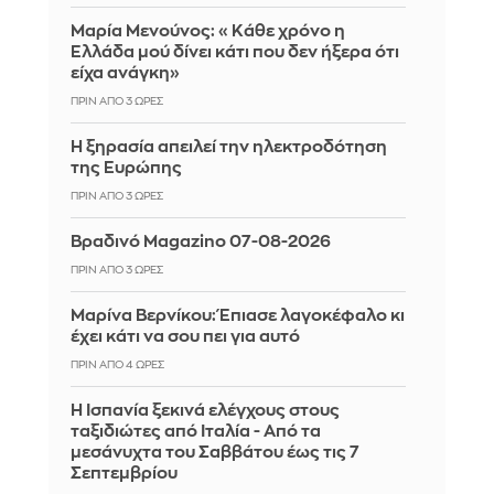
Μαρία Μενούνος: «Κάθε χρόνο η
Ελλάδα μού δίνει κάτι που δεν ήξερα ότι
είχα ανάγκη»
ΠΡΙΝ ΑΠΌ 3 ΏΡΕΣ
Η ξηρασία απειλεί την ηλεκτροδότηση
της Ευρώπης
ΠΡΙΝ ΑΠΌ 3 ΏΡΕΣ
Βραδινό Magazino 07-08-2026
ΠΡΙΝ ΑΠΌ 3 ΏΡΕΣ
Μαρίνα Βερνίκου: Έπιασε λαγοκέφαλο κι
έχει κάτι να σου πει για αυτό
ΠΡΙΝ ΑΠΌ 4 ΏΡΕΣ
Η Ισπανία ξεκινά ελέγχους στους
ταξιδιώτες από Ιταλία - Από τα
μεσάνυχτα του Σαββάτου έως τις 7
Σεπτεμβρίου