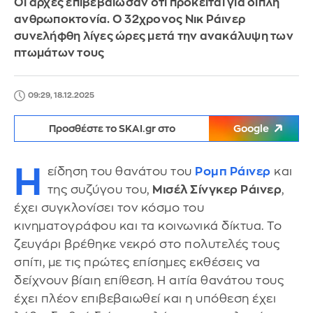
Οι αρχές επιβεβαίωσαν ότι πρόκειται για διπλή
ανθρωποκτονία. Ο 32χρονος Νικ Ράινερ
συνελήφθη λίγες ώρες μετά την ανακάλυψη των
πτωμάτων τους
09:29, 18.12.2025
Προσθέστε το SKAI.gr στο
Google
Η
είδηση του θανάτου του
Ρομπ Ράινερ
και
της συζύγου του,
Μισέλ Σίνγκερ Ράινερ
,
έχει συγκλονίσει τον κόσμο του
κινηματογράφου και τα κοινωνικά δίκτυα. Το
ζευγάρι βρέθηκε νεκρό στο πολυτελές τους
σπίτι, με τις πρώτες επίσημες εκθέσεις να
δείχνουν βίαιη επίθεση. Η αιτία θανάτου τους
έχει πλέον επιβεβαιωθεί και η υπόθεση έχει