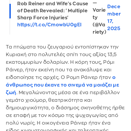
—
Rob Reiner and Wife's Cause
Dece
Varie
of Death Revealed: 'Multiple
mber
ty
Sharp Force Injuries'
17,
(@Va
https://t.co/CmowbU0gEI
2025
riety)
Τα πτώματα του ζευγαριού εντοπίστηκαν την
Κυριακή στο πολυτελές σπίτι τους αξίας 13,5
εκατομμυρίων δολαρίων. Η κόρη τους, Ρόμι
Ράινερ, ήταν εκείνη που τα ανακάλυψε και
ειδοποίησε τις αρχές. Ο Ρομπ Ράινερ ήταν
ο
άνθρωπος που έκανε το σινεμά να μοιάζει με
ζωή
. Μεγαλώνοντας μέσα σε ένα περιβάλλον
γεμάτο χιούμορ, θεατρικότητα και
δημιουργικότητα, ο διάσημος σκηνοθέτης ήρθε
σε επαφή με τον κόσμο της ψυχαγωγίας από
πολύ νωρίς. Η οικογένεια Ράινερ ήταν ένα
είδος κινηματογραφικής και τηλεοπτικής