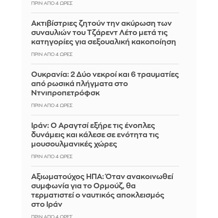
ΠΡΙΝ ΑΠΌ 4 ΏΡΕΣ
Ακτιβίστριες ζητούν την ακύρωση των
συναυλιών του Τζάρεντ Λέτο μετά τις
κατηγορίες για σεξουαλική κακοποίηση
ΠΡΙΝ ΑΠΌ 4 ΏΡΕΣ
Ουκρανία: 2 Δύο νεκροί και 6 τραυματίες
από ρωσικά πλήγματα στο
Ντνιπροπετρόφσκ
ΠΡΙΝ ΑΠΌ 4 ΏΡΕΣ
Ιράν: Ο Αραγτσί εξήρε τις ένοπλες
δυνάμεις και κάλεσε σε ενότητα τις
μουσουλμανικές χώρες
ΠΡΙΝ ΑΠΌ 4 ΏΡΕΣ
Αξιωματούχος ΗΠΑ: Όταν ανακοινωθεί
συμφωνία για το Ορμούζ, θα
τερματιστεί ο ναυτικός αποκλεισμός
στο Ιράν
ΠΡΙΝ ΑΠΌ 4 ΏΡΕΣ