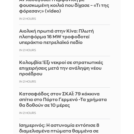
φουσκωμένη κοιλιά που δίχασε – «Τι της
φόρεσαν;» (video)
IN 2 HOURS
Αιολική πρωτιά στην Κίνα: Πλωτή
πλατφόρμα 16 MW τροφοδοτεί
υπεράκτιο πετρελαϊκό πεδίο
IN 2 HOURS
Κολομβία: Έξι νεκροί σε στρατιωτικές
επιχειρήσεις μετά την ανάληψη νέου
προέδρου
IN 2 HOURS
Kατσαφάδος στον ΣΚΑΪ: 79 κόκκινα
σπίτια στο Πόρτο Γερμενό -Τα χρήματα
θα δοθούν σε 10 μέρες
IN 2 HOURS
Ισημερινός: Η αστυνομία εντόπισε 8
διαμελισμένα πτώματα θαμμένα σε