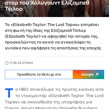
σταρ του Χόλυγουντ Ελίζαμπεθ
Τέιλορ
Το «Elizabeth Taylor: The Lost Tapes» επιτρέπει
στη φωνή της ίδιας της Ελίζαμπεθ Τέιλορ
(Elizabeth Taylor) να αφηγηθεί την ιστορία της,
προσκαλώντας το κοινό να ανακαλύψει τη
γυναίκα που αψήφησε τις απαιτήσεις της εποχής
17:36, 23.07.2024
Προσθέστε το SKAI.gr στο
Google
Τ
ο ΗΒΟ αποκάλυψε τις πρώτες εικόνες από
το ντοκιμαντέρ «Elizabeth Taylor: The Lost
Tapes» σε σκηνοθεσία της υποψήφιας για
Όσκαρ, Νανέτ Μπέρσταϊν (Nanette Burstein).