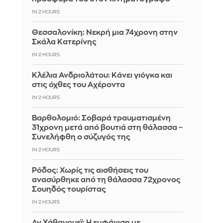
IN 2 HOURS
Θεσσαλονίκη: Νεκρή μια 74χρονη στην
Σκάλα Κατερίνης
IN 2 HOURS
Κλέλια Ανδριολάτου: Κάνει γιόγκα και
στις όχθες του Αχέροντα
IN 2 HOURS
Βαρθολομιό: Σοβαρά τραυματισμένη
31χρονη μετά από βουτιά στη θάλασσα –
Συνελήφθη ο σύζυγός της
IN 2 HOURS
Ρόδος: Χωρίς τις αισθήσεις του
ανασύρθηκε από τη θάλασσα 72χρονος
Σουηδός τουρίστας
IN 2 HOURS
Αν Χάθαγουεϊ: Η εμφάνιση με