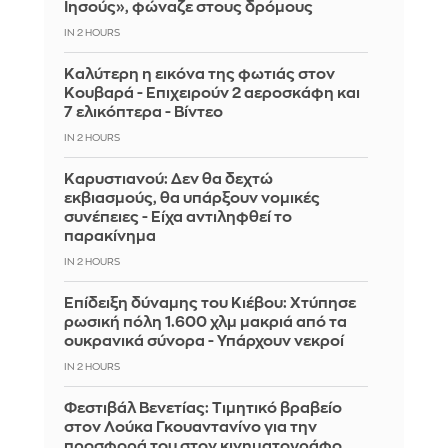
Ιησούς», φώναζε στους δρόμους
IN 2 HOURS
Καλύτερη η εικόνα της φωτιάς στον
Κουβαρά - Επιχειρούν 2 αεροσκάφη και
7 ελικόπτερα - Βίντεο
IN 2 HOURS
Καρυστιανού: Δεν θα δεχτώ
εκβιασμούς, θα υπάρξουν νομικές
συνέπειες - Είχα αντιληφθεί το
παρακίνημα
IN 2 HOURS
Επίδειξη δύναμης του Κιέβου: Χτύπησε
ρωσική πόλη 1.600 χλμ μακριά από τα
ουκρανικά σύνορα - Υπάρχουν νεκροί
IN 2 HOURS
Φεστιβάλ Βενετίας: Τιμητικό βραβείο
στον Λούκα Γκουαντανίνο για την
προσφορά του στον κινηματογράφο