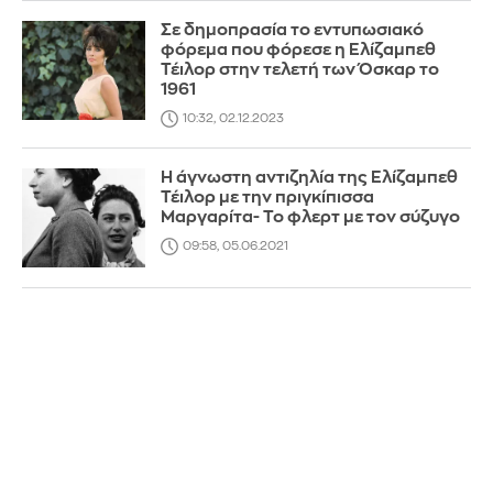
Σε δημοπρασία το εντυπωσιακό
φόρεμα που φόρεσε η Ελίζαμπεθ
Τέιλορ στην τελετή των Όσκαρ το
1961
10:32, 02.12.2023
Η άγνωστη αντιζηλία της Ελίζαμπεθ
Τέιλορ με την πριγκίπισσα
Μαργαρίτα- Το φλερτ με τον σύζυγο
09:58, 05.06.2021