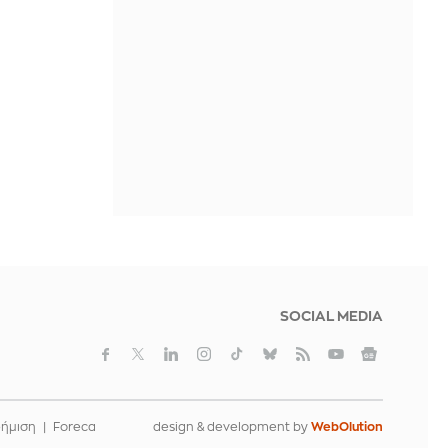
Σου λέει να βγείτε και μετά
εξαφανίζεται; 5 λόγοι που ίσως δεν
έχουν καμία σχέση με εσένα
ΠΡΙΝ ΑΠΌ 6 ΏΡΕΣ
Γαλλία: Έντονη αντιπαράθεση της
ηγέτιδας των Οικολόγων με τον Ίλον
Μασκ - Την κατηγόρησε για
«προδοσία»
ΠΡΙΝ ΑΠΌ 6 ΏΡΕΣ
SOCIAL MEDIA
φήμιση
Foreca
design & development by
WebOlution