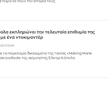
 έτοιμα να πουν την ιστορία τους
ολα εκπληρώνει την τελευταία επιθυμία της
 με ένα ντοκιμαντέρ
, 09.07.2026
ε τα παγκόσμια δικαιώματα της ταινίας «Making Marie
 σκηνοθεσία της αείμνηστης Έλινορ Κόπολα