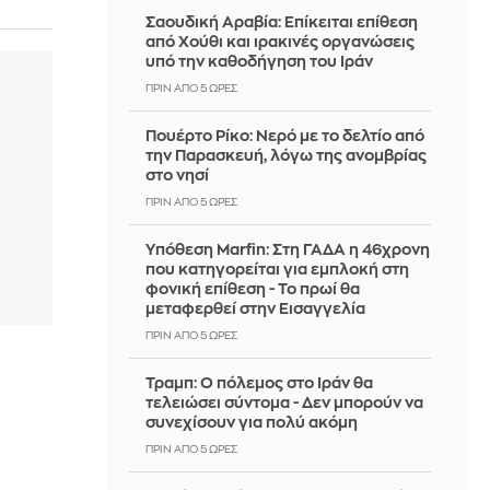
Σαουδική Αραβία: Επίκειται επίθεση
από Χούθι και ιρακινές οργανώσεις
υπό την καθοδήγηση του Ιράν
ΠΡΙΝ ΑΠΌ 5 ΏΡΕΣ
Πουέρτο Ρίκο: Νερό με το δελτίο από
την Παρασκευή, λόγω της ανομβρίας
στο νησί
ΠΡΙΝ ΑΠΌ 5 ΏΡΕΣ
Υπόθεση Marfin: Στη ΓΑΔΑ η 46χρονη
που κατηγορείται για εμπλοκή στη
φονική επίθεση - Το πρωί θα
μεταφερθεί στην Εισαγγελία
ΠΡΙΝ ΑΠΌ 5 ΏΡΕΣ
Τραμπ: Ο πόλεμος στο Ιράν θα
τελειώσει σύντομα - Δεν μπορούν να
συνεχίσουν για πολύ ακόμη
ΠΡΙΝ ΑΠΌ 5 ΏΡΕΣ