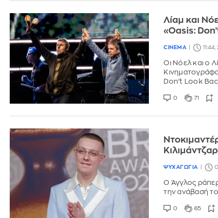
Λίαμ και Νό
«Oasis: Don
CINEMA
11:44
Οι Νόελ και ο 
Κινηματογράφου
Don’t Look Bac
0
71
Nτοκιμαντέρ
Κιλιμάντζαρ
ΨΥΧΑΓΩΓΙΑ
0
Ο Άγγλος ράπερ
την ανάβασή το
0
65