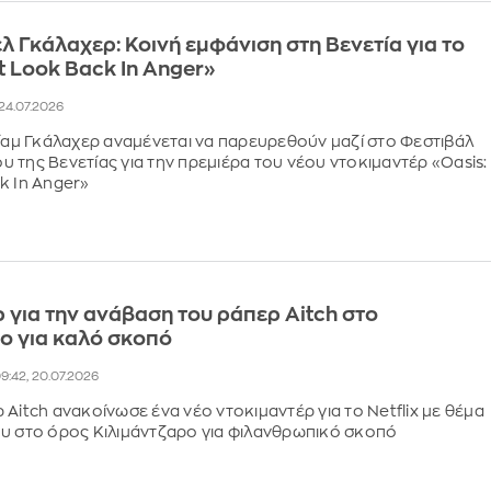
ελ Γκάλαχερ: Κοινή εμφάνιση στη Βενετία για το
’t Look Back In Anger»
, 24.07.2026
Λίαμ Γκάλαχερ αναμένεται να παρευρεθούν μαζί στο Φεστιβάλ
 της Βενετίας για την πρεμιέρα του νέου ντοκιμαντέρ «Oasis:
k In Anger»
 για την ανάβαση του ράπερ Aitch στο
ο για καλό σκοπό
9:42, 20.07.2026
 Aitch ανακοίνωσε ένα νέο ντοκιμαντέρ για το Netflix με θέμα
υ στο όρος Κιλιμάντζαρο για φιλανθρωπικό σκοπό