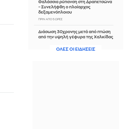
Θαλάσσια ρύπανση στη Δραπετσώνα
– Συνελήφθη ο πλοίαρχος
δεξαμενόπλοιου
ΠΡΙΝ ΑΠΌ 5 ΏΡΕΣ
Διάσωση 30χρονης μετά από πτώση
από την υψηλή γέφυρα της Χαλκίδας
ΠΡΙΝ ΑΠΌ 5 ΏΡΕΣ
ΟΛΕΣ ΟΙ ΕΙΔΗΣΕΙΣ
Οι τιμές της βενζίνης αυξήθηκαν
εξαιτίας του πολέμου του Τραμπ στο
Ιράν, και όχι λόγω της απληστίας των
πετρελαϊκών εταιρειών
ΠΡΙΝ ΑΠΌ 5 ΏΡΕΣ
Η SpaceX θα κατασκευάσει
σταθμούς παραγωγής ηλεκτρικής
ενέργειας για να τροφοδοτεί
εργοστάσιο μικροτσίπ στο Τέξας
ΠΡΙΝ ΑΠΌ 5 ΏΡΕΣ
Αθηνά Ροδίτου - Ελένη Σακκά: Η