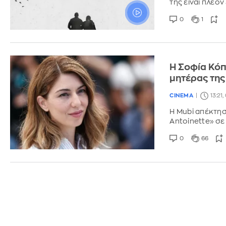
της είναι πλέον
0
1
Η Σοφία Κόπ
μητέρας της
CINEMA
13:21
Η Mubi απέκτησ
Antoinette» σε
0
66