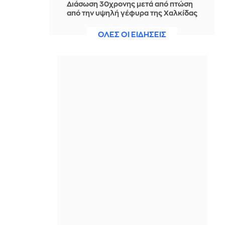
Διάσωση 30χρονης μετά από πτώση
από την υψηλή γέφυρα της Χαλκίδας
ΠΡΙΝ ΑΠΌ 1 ΜΈΡΑ
ΟΛΕΣ ΟΙ ΕΙΔΗΣΕΙΣ
Οι τιμές της βενζίνης αυξήθηκαν
εξαιτίας του πολέμου του Τραμπ στο
Ιράν, και όχι λόγω της απληστίας των
πετρελαϊκών εταιρειών
ΠΡΙΝ ΑΠΌ 1 ΜΈΡΑ
Η SpaceX θα κατασκευάσει
σταθμούς παραγωγής ηλεκτρικής
ενέργειας για να τροφοδοτεί
εργοστάσιο μικροτσίπ στο Τέξας
ΠΡΙΝ ΑΠΌ 1 ΜΈΡΑ
Αθηνά Ροδίτου - Ελένη Σακκά: Η
μεταμεσονύκτια μάχη τους με μια
κατσαρίδα ήταν απλώς... επική!
ΠΡΙΝ ΑΠΌ 1 ΜΈΡΑ
Ο Τραμπ σκοπεύει να απαγορεύσει