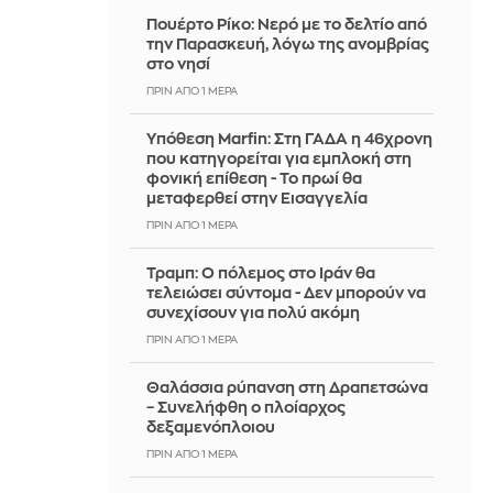
Πουέρτο Ρίκο: Νερό με το δελτίο από
την Παρασκευή, λόγω της ανομβρίας
στο νησί
ΠΡΙΝ ΑΠΌ 1 ΜΈΡΑ
Υπόθεση Marfin: Στη ΓΑΔΑ η 46χρονη
που κατηγορείται για εμπλοκή στη
φονική επίθεση - Το πρωί θα
μεταφερθεί στην Εισαγγελία
ΠΡΙΝ ΑΠΌ 1 ΜΈΡΑ
Τραμπ: Ο πόλεμος στο Ιράν θα
τελειώσει σύντομα - Δεν μπορούν να
συνεχίσουν για πολύ ακόμη
ΠΡΙΝ ΑΠΌ 1 ΜΈΡΑ
Θαλάσσια ρύπανση στη Δραπετσώνα
– Συνελήφθη ο πλοίαρχος
δεξαμενόπλοιου
ΠΡΙΝ ΑΠΌ 1 ΜΈΡΑ