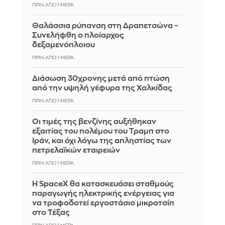
ΠΡΙΝ ΑΠΌ 1 ΜΈΡΑ
Θαλάσσια ρύπανση στη Δραπετσώνα –
Συνελήφθη ο πλοίαρχος
δεξαμενόπλοιου
ΠΡΙΝ ΑΠΌ 1 ΜΈΡΑ
Διάσωση 30χρονης μετά από πτώση
από την υψηλή γέφυρα της Χαλκίδας
ΠΡΙΝ ΑΠΌ 1 ΜΈΡΑ
Οι τιμές της βενζίνης αυξήθηκαν
εξαιτίας του πολέμου του Τραμπ στο
Ιράν, και όχι λόγω της απληστίας των
πετρελαϊκών εταιρειών
ΠΡΙΝ ΑΠΌ 1 ΜΈΡΑ
Η SpaceX θα κατασκευάσει σταθμούς
παραγωγής ηλεκτρικής ενέργειας για
να τροφοδοτεί εργοστάσιο μικροτσίπ
στο Τέξας