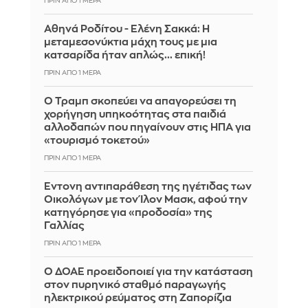
ΠΡΙΝ ΑΠΌ 1 ΜΈΡΑ
Αθηνά Ροδίτου - Ελένη Σακκά: Η
μεταμεσονύκτια μάχη τους με μια
κατσαρίδα ήταν απλώς... επική!
ΠΡΙΝ ΑΠΌ 1 ΜΈΡΑ
Ο Τραμπ σκοπεύει να απαγορεύσει τη
χορήγηση υπηκοότητας στα παιδιά
αλλοδαπών που πηγαίνουν στις ΗΠΑ για
«τουρισμό τοκετού»
ΠΡΙΝ ΑΠΌ 1 ΜΈΡΑ
Έντονη αντιπαράθεση της ηγέτιδας των
Οικολόγων με τον Ίλον Μασκ, αφού την
κατηγόρησε για «προδοσία» της
Γαλλίας
ΠΡΙΝ ΑΠΌ 1 ΜΈΡΑ
Ο ΔΟΑΕ προειδοποιεί για την κατάσταση
στον πυρηνικό σταθμό παραγωγής
ηλεκτρικού ρεύματος στη Ζαπορίζια