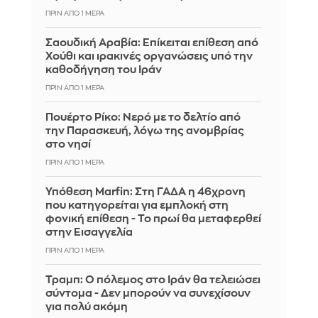
ΠΡΙΝ ΑΠΌ 1 ΜΈΡΑ
Σαουδική Αραβία: Επίκειται επίθεση από
Χούθι και ιρακινές οργανώσεις υπό την
καθοδήγηση του Ιράν
ΠΡΙΝ ΑΠΌ 1 ΜΈΡΑ
Πουέρτο Ρίκο: Νερό με το δελτίο από
την Παρασκευή, λόγω της ανομβρίας
στο νησί
ΠΡΙΝ ΑΠΌ 1 ΜΈΡΑ
Υπόθεση Marfin: Στη ΓΑΔΑ η 46χρονη
που κατηγορείται για εμπλοκή στη
φονική επίθεση - Το πρωί θα μεταφερθεί
στην Εισαγγελία
ΠΡΙΝ ΑΠΌ 1 ΜΈΡΑ
Τραμπ: Ο πόλεμος στο Ιράν θα τελειώσει
σύντομα - Δεν μπορούν να συνεχίσουν
για πολύ ακόμη