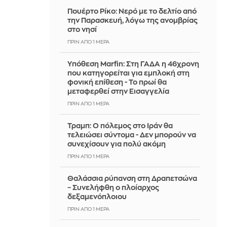
Πουέρτο Ρίκο: Νερό με το δελτίο από
την Παρασκευή, λόγω της ανομβρίας
στο νησί
ΠΡΙΝ ΑΠΌ 1 ΜΈΡΑ
Υπόθεση Marfin: Στη ΓΑΔΑ η 46χρονη
που κατηγορείται για εμπλοκή στη
φονική επίθεση - Το πρωί θα
μεταφερθεί στην Εισαγγελία
ΠΡΙΝ ΑΠΌ 1 ΜΈΡΑ
Τραμπ: Ο πόλεμος στο Ιράν θα
τελειώσει σύντομα - Δεν μπορούν να
συνεχίσουν για πολύ ακόμη
ΠΡΙΝ ΑΠΌ 1 ΜΈΡΑ
Θαλάσσια ρύπανση στη Δραπετσώνα
– Συνελήφθη ο πλοίαρχος
δεξαμενόπλοιου
ΠΡΙΝ ΑΠΌ 1 ΜΈΡΑ