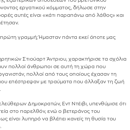
πής εξωτερικών υποθέσεων του βρετανικού
ώνοντας εργατικού κόμματος, δήλωσε στην
φορές αυτές είναι «κάτι παραπάνω από λάθος» και
ρέτησαν.
ν πρώτη γραμμή; Ήμασταν πάντα εκεί όποτε μας
ηρητικών Στιούαρτ Άντριου, χαρακτήρισε τα σχόλια
ουν πολλοί άνθρωποι σε αυτή τη χώρα που
φγανιστάν, πολλοί από τους οποίους έχασαν τη
 που επέστρεψαν με τραύματα που άλλαξαν τη ζωή
.
λελεύθερων Δημοκρατών, Εντ Ντέιβι, υπενθύμισε ότι
τεία στο παρελθόν, ενώ ο βετεράνος του
ως είναι λυπηρό να βλέπει κανείς τη θυσία του
.