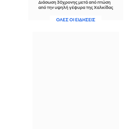
Διάσωση 30χρονης μετά από πτώση
από την υψηλή γέφυρα της Χαλκίδας
ΠΡΙΝ ΑΠΌ 1 ΜΈΡΑ
ΟΛΕΣ ΟΙ ΕΙΔΗΣΕΙΣ
Οι τιμές της βενζίνης αυξήθηκαν
εξαιτίας του πολέμου του Τραμπ στο
Ιράν, και όχι λόγω της απληστίας των
πετρελαϊκών εταιρειών
ΠΡΙΝ ΑΠΌ 1 ΜΈΡΑ
Η SpaceX θα κατασκευάσει
σταθμούς παραγωγής ηλεκτρικής
ενέργειας για να τροφοδοτεί
εργοστάσιο μικροτσίπ στο Τέξας
ΠΡΙΝ ΑΠΌ 1 ΜΈΡΑ
Αθηνά Ροδίτου - Ελένη Σακκά: Η
μεταμεσονύκτια μάχη τους με μια
κατσαρίδα ήταν απλώς... επική!
ΠΡΙΝ ΑΠΌ 1 ΜΈΡΑ
Ο Τραμπ σκοπεύει να απαγορεύσει