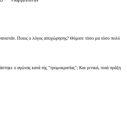
ΤΟ
Αφγανιστάν