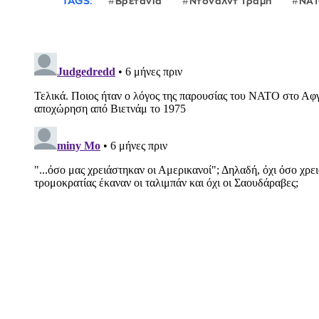
TAGS:
Βρετανία
Ντόναλντ Τραμπ
ΝΑ