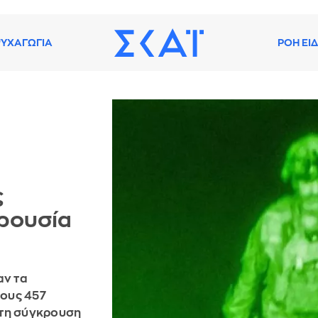
ΥΧΑΓΩΓΙΑ
ΡΟΗ ΕΙ
ς
αρουσία
αν τα
ους 457
στη σύγκρουση