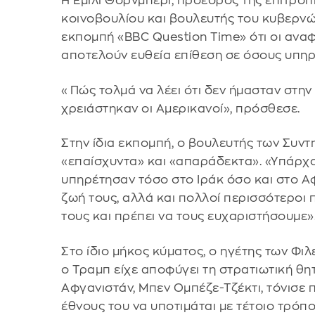
Η Έμιλι Θόρνμπερι, πρόεδρος της επιτρο
κοινοβουλίου και βουλευτής του κυβερν
εκπομπή «BBC Question Time» ότι οι ανα
αποτελούν ευθεία επίθεση σε όσους υπη
«Πώς τολμά να λέει ότι δεν ήμασταν στη
χρειάστηκαν οι Αμερικανοί», πρόσθεσε.
Στην ίδια εκπομπή, ο βουλευτής των Συντ
«επαίσχυντα» και «απαράδεκτα». «Υπάρχ
υπηρέτησαν τόσο στο Ιράκ όσο και στο Α
ζωή τους, αλλά και πολλοί περισσότεροι
τους και πρέπει να τους ευχαριστήσουμε»
Στο ίδιο μήκος κύματος, ο ηγέτης των Φι
ο Τραμπ είχε αποφύγει τη στρατιωτική θη
Αφγανιστάν, Μπεν Ομπέζε-Τζέκτι, τόνισε π
έθνους του να υποτιμάται με τέτοιο τρόπο