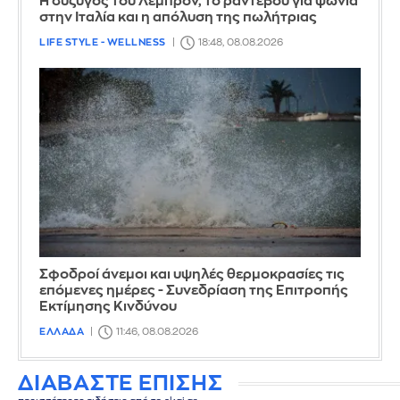
Η σύζυγος του Λεμπρόν, το ραντεβού για ψώνια
στην Ιταλία και η απόλυση της πωλήτριας
LIFE STYLE - WELLNESS
18:48, 08.08.2026
Σφοδροί άνεμοι και υψηλές θερμοκρασίες τις
επόμενες ημέρες - Συνεδρίαση της Επιτροπής
Εκτίμησης Κινδύνου
ΕΛΛΑΔΑ
11:46, 08.08.2026
ΔΙΑΒΑΣΤΕ ΕΠΙΣΗΣ