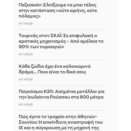
Πεζεσκιάν: Ελπίζουμε να μπει τέλος
στην κατάσταση «ούτε ειρήνη, ούτε
πόλεμος»
IN 1 HOUR
Τουρνάς στον ΣΚΑΪ: Σε επιφυλακή ο
κρατικός μηχανισμός – Από αμέλεια το
90% των πυρκαγιών
IN 1 HOUR
Κάθε ζώδιο έχει ένα καλοκαιρινό
δράμα... Ποιο είναι το δικό σου;
IN 1 HOUR
Παγκόσμιο Κ20: Ασημένιο μετάλλιο για
την Ιουλιάννα Ρούσσου στα 800 μέτρα
IN 1 HOUR
Πώς έγινε το τροχαίο στην Αθηνών-
Σουνίου: Η επικίνδυνη αναστροφή του
ΙΧ και η σύγκρουση με τη μηχανή της