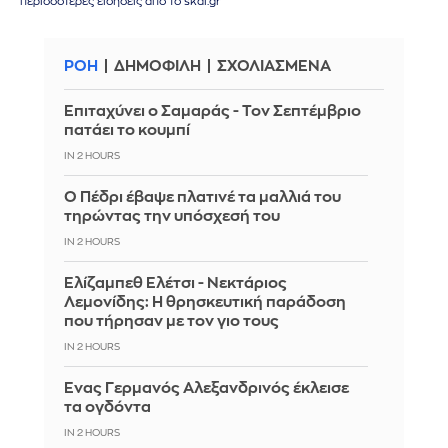
περισσότερες ειδήσεις από το skai.gr
ΡΟΗ
ΔΗΜΟΦΙΛΗ
ΣΧΟΛΙΑΣΜΕΝΑ
Επιταχύνει ο Σαμαράς - Τον Σεπτέμβριο
πατάει το κουμπί
IN 2 HOURS
Ο Πέδρι έβαψε πλατινέ τα μαλλιά του
τηρώντας την υπόσχεσή του
IN 2 HOURS
Ελίζαμπεθ Ελέτσι - Νεκτάριος
Λεμονίδης: Η θρησκευτική παράδοση
που τήρησαν με τον γιο τους
IN 2 HOURS
Ένας Γερμανός Αλεξανδρινός έκλεισε
τα ογδόντα
IN 2 HOURS