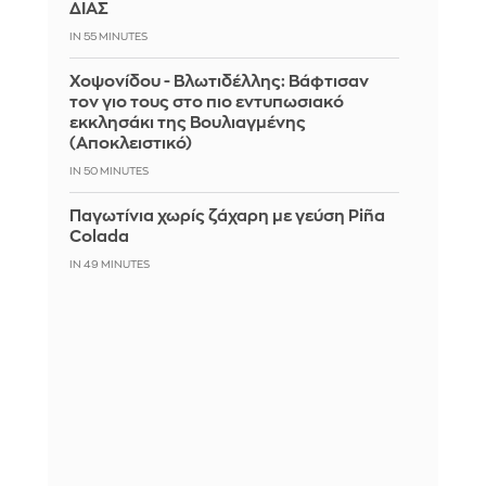
ΔΙΑΣ
IN 55 MINUTES
Χοψονίδου - Βλωτιδέλλης: Βάφτισαν
τον γιο τους στο πιο εντυπωσιακό
εκκλησάκι της Βουλιαγμένης
(Αποκλειστικό)
IN 50 MINUTES
Παγωτίνια χωρίς ζάχαρη με γεύση Piña
Colada
IN 49 MINUTES