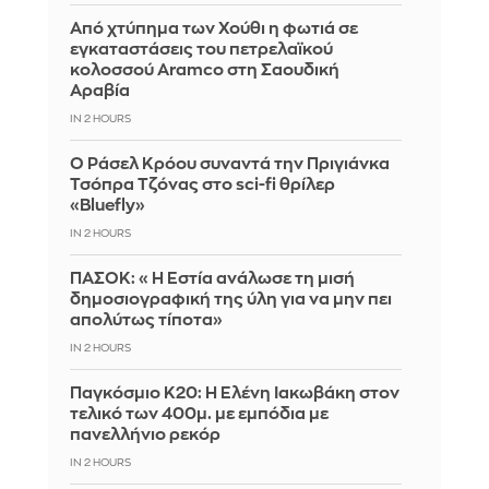
Από χτύπημα των Χούθι η φωτιά σε
εγκαταστάσεις του πετρελαϊκού
κολοσσού Aramco στη Σαουδική
Αραβία
IN 2 HOURS
Ο Ράσελ Κρόου συναντά την Πριγιάνκα
Τσόπρα Τζόνας στο sci-fi θρίλερ
«Bluefly»
IN 2 HOURS
ΠΑΣΟΚ: «Η Εστία ανάλωσε τη μισή
δημοσιογραφική της ύλη για να μην πει
απολύτως τίποτα»
IN 2 HOURS
Παγκόσμιο Κ20: Η Ελένη Ιακωβάκη στον
τελικό των 400μ. με εμπόδια με
πανελλήνιο ρεκόρ
IN 2 HOURS