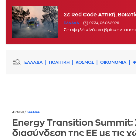
Σε Red Code Αττική, Βοιωτ
ΕΛΛΑΔΑ
07:34, 06.08.2026
Σε υψηλό κίνδυνο βρίσκονται και
ΕΛΛΑΔΑ
ΠΟΛΙΤΙΚΗ
ΚΟΣΜΟΣ
ΟΙΚΟΝΟΜΙΑ
Ψ
ΑΡΧΙΚΗ
/
ΚΟΣΜΟΣ
Energy Transition Summit:
διασύνδεση της ΕΕ με τις 