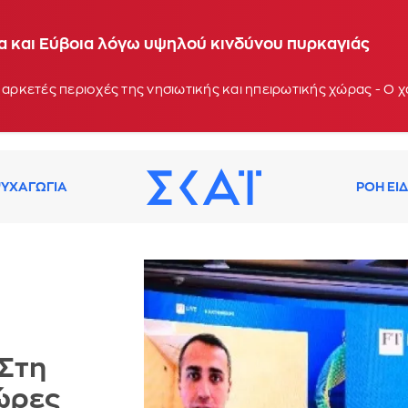
ία και Εύβοια λόγω υψηλού κινδύνου πυρκαγιάς
 αρκετές περιοχές της νησιωτικής και ηπειρωτικής χώρας - Ο
ΥΧΑΓΩΓΙΑ
ΡΟΗ ΕΙ
 Στη
χώρες