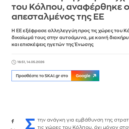
του Κόλπου, αναφέρθηκε ο
απεσταλμένος της ΕΕ
Η ΕΕ εξέφρασε αλληλεγγύη προς τις χώρες του Κό
δικαίωμά τους στην αυτοάμυνα, με κοινή διακήρ
και επισκέψεις ηγετών της Ένωσης
16:51, 14.05.2026
Προσθέστε το SKAI.gr στο
Google
Σ
την ανάγκη για εμβάθυνση της στρατ
τις χώρες του Κόλπου, όχι μόνον στο