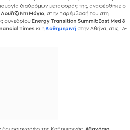
μιουργία διαδρόμων μεταφοράς της, αναφέρθηκε ο
,
Λουΐτζι Ντι Μάγιο
, στην παρέμβασή του στη
ύς συνεδρίου
Energy Transition Summit:East Med &
inancial Times
κι η
Καθημερινή
στην Αθήνα, στις 13-
ον δημοσιογράφο της Καθημερινής,
Αθανάσιο