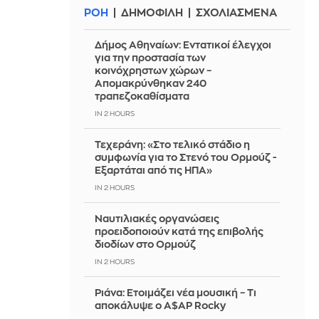
ΡΟΗ
ΔΗΜΟΦΙΛΗ
ΣΧΟΛΙΑΣΜΕΝΑ
Δήμος Αθηναίων: Εντατικοί έλεγχοι
για την προστασία των
κοινόχρηστων χώρων –
Απομακρύνθηκαν 240
τραπεζοκαθίσματα
IN 2 HOURS
Τεχεράνη: «Στο τελικό στάδιο η
συμφωνία για το Στενό του Ορμούζ -
Εξαρτάται από τις ΗΠΑ»
IN 2 HOURS
Ναυτιλιακές οργανώσεις
προειδοποιούν κατά της επιβολής
διοδίων στο Ορμούζ
IN 2 HOURS
Ριάνα: Ετοιμάζει νέα μουσική – Τι
αποκάλυψε ο A$AP Rocky