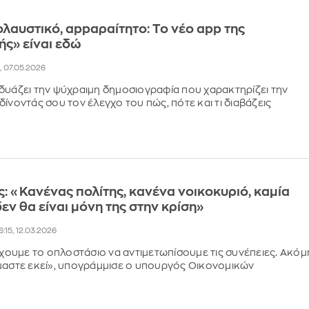
λαυστικό, appαραίτητο: Το νέο app της
ς» είναι εδώ
2, 07.05.2026
δυάζει την ψύχραιμη δημοσιογραφία που χαρακτηρίζει την
ίνοντάς σου τον έλεγχο του πώς, πότε και τι διαβάζεις
: «Κανένας πολίτης, κανένα νοικοκυριό, καμία
εν θα είναι μόνη της στην κρίση»
6:15, 12.03.2026
 έχουμε το οπλοστάσιο να αντιμετωπίσουμε τις συνέπειες. Ακόμ
μαστε εκεί», υπογράμμισε ο υπουργός Οικονομικών