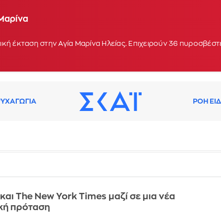
 Μαρίνα
οχή Κολυμπάδα στη Σκύρο - Ενισχύθηκαν οι δυνάμε
 17:10
κή έκταση στην Αγία Μαρίνα Ηλείας. Επιχειρούν 36 πυροσβέστε
ΥΧΑΓΩΓΙΑ
ΡΟΗ ΕΙ
και The New York Times μαζί σε μια νέα
κή πρόταση