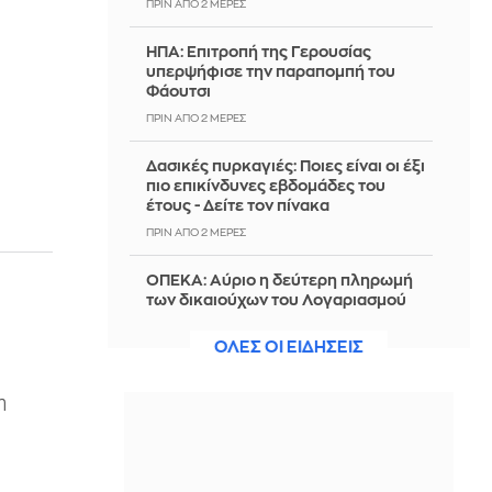
ΠΡΙΝ ΑΠΌ 2 ΜΈΡΕΣ
ΗΠΑ: Επιτροπή της Γερουσίας
υπερψήφισε την παραπομπή του
Φάουτσι
ΠΡΙΝ ΑΠΌ 2 ΜΈΡΕΣ
Δασικές πυρκαγιές: Ποιες είναι οι έξι
πιο επικίνδυνες εβδομάδες του
έτους - Δείτε τον πίνακα
ΠΡΙΝ ΑΠΌ 2 ΜΈΡΕΣ
ΟΠΕΚΑ: Αύριο η δεύτερη πληρωμή
των δικαιούχων του Λογαριασμού
Αγροτικής Εστίας
ΟΛΕΣ ΟΙ ΕΙΔΗΣΕΙΣ
ΠΡΙΝ ΑΠΌ 2 ΜΈΡΕΣ
«Πρόταση δανεισμού του
η
Ολυμπιακού στην Πόρτο για τον
Μόουρα»
ΠΡΙΝ ΑΠΌ 2 ΜΈΡΕΣ