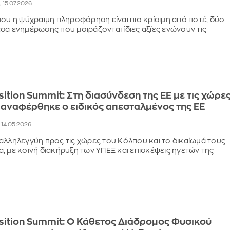
, 15.07.2026
που η ψύχραιμη πληροφόρηση είναι πιο κρίσιμη από ποτέ, δύο
σα ενημέρωσης που μοιράζονται ίδιες αξίες ενώνουν τις
sition Summit: Στη διασύνδεση της ΕΕ με τις χώρε
 αναφέρθηκε ο ειδικός απεσταλμένος της ΕΕ
, 14.05.2026
αλληλεγγύη προς τις χώρες του Κόλπου και το δικαίωμά τους
, με κοινή διακήρυξη των ΥΠΕΞ και επισκέψεις ηγετών της
sition Summit: Ο Κάθετος Διάδρομος Φυσικού