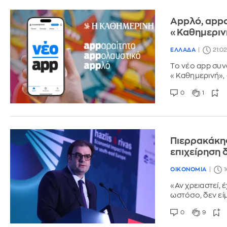
Appλό, appο
«Καθημερινή
ΕΛΛΑΔΑ
21:0
Το νέο app συν
«Καθημερινή», δ
0
1
Πιερρακάκης
επιχείρηση δ
ΟΙΚΟΝΟΜΙΑ
1
«Αν χρειαστεί,
ωστόσο, δεν εί
0
9