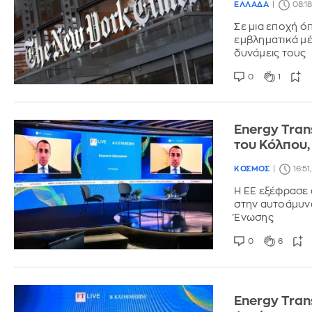
ΕΛΛΑΔΑ
08:18
Σε μια εποχή ό
εμβληματικά μέ
δυνάμεις τους
0
1
Energy Tran
του Κόλπου,
ΚΟΣΜΟΣ
16:51
Η ΕΕ εξέφρασε 
στην αυτοάμυνα
Ένωσης
0
6
Energy Tran