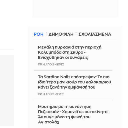
ό
ΡΟΗ
ΔΗΜΟΦΙΛΗ
ΣΧΟΛΙΑΣΜΕΝΑ
Μεγάλη πυρκαγιά στην περιοχή
Κολυμπάδα στη Σκύρο -
Ενισχύθηκαν οι δυνάμεις
ΠΡΙΝ ΑΠΌ 2 ΜΈΡΕΣ
Τα Sardine Nails επέστρεψαν: Το πιο
ιδιαίτερο μανικιούρ του καλοκαιριού
κάνει ξανά την εμφάνισή του
ΠΡΙΝ ΑΠΌ 2 ΜΈΡΕΣ
Μυστήριο με τη συνάντηση
Πεζεσκιάν - Χαμενεΐ σε αυτοκίνητο:
Άκουγε μόνο τη φωνή του
Αγιατολάχ