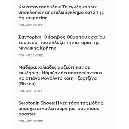
Κωνσταντοπούλου: Το έγκλημα των
υποκλοπών αποτελεί έγκλημα κατά της
Δημοκρατίας
ΠΡΙΝ ΑΠΌ 2 ΏΡΕΣ
Σαντορίνη: Ο έφηβος-θύμα του αρχαίου
τσουνάμι που αλλάζει την ιστορία της
Μινωικής Κρήτης
ΠΡΙΝ ΑΠΌ 2 ΏΡΕΣ
Μαδέρα: Χιλιάδες μαζεύτηκαν σε
εκκλησία - Νόμιζαν ότι παντρεύονται ο
Κριστιάνο Ρονάλντο και η Τζορτζίνα
(Βίντεο)
ΠΡΙΝ ΑΠΌ 3 ΏΡΕΣ
Serotonin Shoes: Η νέα τάση της μόδας
υπόσχεται να λειτουργήσει σαν mood
booster
ΠΡΙΝ ΑΠΌ 3 ΏΡΕΣ