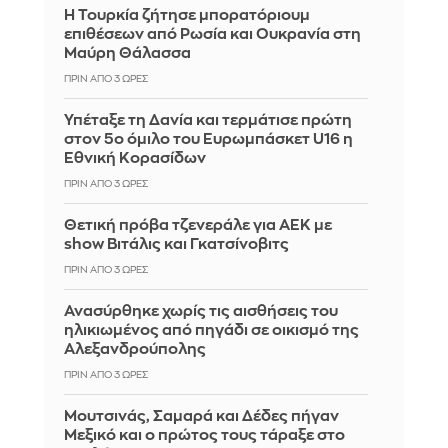
Η Τουρκία ζήτησε μπορατόριουμ
επιθέσεων από Ρωσία και Ουκρανία στη
Μαύρη Θάλασσα
ΠΡΙΝ ΑΠΌ 3 ΏΡΕΣ
Υπέταξε τη Δανία και τερμάτισε πρώτη
στον 5ο όμιλο του Ευρωμπάσκετ U16 η
Εθνική Κορασίδων
ΠΡΙΝ ΑΠΌ 3 ΏΡΕΣ
Θετική πρόβα τζενεράλε για ΑΕΚ με
show Βιτάλις και Γκατσίνοβιτς
ΠΡΙΝ ΑΠΌ 3 ΏΡΕΣ
Ανασύρθηκε χωρίς τις αισθήσεις του
ηλικιωμένος από πηγάδι σε οικισμό της
Αλεξανδρούπολης
ΠΡΙΝ ΑΠΌ 3 ΏΡΕΣ
Μουτσινάς, Σαμαρά και Δέδες πήγαν
Μεξικό και ο πρώτος τους τάραξε στο