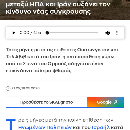
μεταξύ ΗΠΑ και Ιράν αυξάνει τον
κίνδυνο νέας σύγκρουσης
Τρεις μήνες μετά τις επιθέσεις Ουάσινγκτον και
Τελ Αβίβ κατά του Ιράν, η αντιπαράθεση γύρω
από το Στενό του Ορμούζ οδηγεί σε έναν
επικίνδυνο πόλεμο φθοράς
21:25, 18.05.2026
Προσθέστε το SKAI.gr στο
Google
Τ
ρεις μήνες μετά την κοινή επίθεση των
Ηνωμένων Πολιτειών
και του
Ισραήλ
κατά