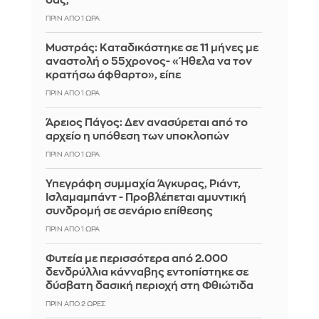
σας;
ΠΡΙΝ ΑΠΌ 1 ΏΡΑ
Μυστράς: Καταδικάστηκε σε 11 μήνες με
αναστολή ο 55χρονος- «Ήθελα να τον
κρατήσω άφθαρτο», είπε
ΠΡΙΝ ΑΠΌ 1 ΏΡΑ
Άρειος Πάγος: Δεν ανασύρεται από το
αρχείο η υπόθεση των υποκλοπών
ΠΡΙΝ ΑΠΌ 1 ΏΡΑ
Υπεγράφη συμμαχία Άγκυρας, Ριάντ,
Ισλαμαμπάντ - Προβλέπεται αμυντική
συνδρομή σε σενάριο επίθεσης
ΠΡΙΝ ΑΠΌ 1 ΏΡΑ
Φυτεία με περισσότερα από 2.000
δενδρύλλια κάνναβης εντοπίστηκε σε
δύσβατη δασική περιοχή στη Φθιώτιδα
ΠΡΙΝ ΑΠΌ 2 ΏΡΕΣ