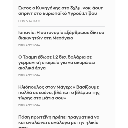
Έκτος ο Κυνηγάκης στα 3χλμ. νοκ-άουτ
σπριντ στο Ευρωπαϊκό Υγρού Στίβου
ΠΡΙΝ ΑΠΌ 1 ΏΡΑ
Ισπανία: Η αστυνομία εξάρθρωσε δίκτυο
διακινητών στη Μεσόγειο
ΠΡΙΝ ΑΠΌ 1 ΏΡΑ
Ο Τραμπ έδωσε 1,2 δισ. δολάρια σε
γερμανική εταιρεία για να ακυρώσει
αιολικά έργα
ΠΡΙΝ ΑΠΌ 1 ΏΡΑ
Ηλιόπουλος στον Μάγερ: «Βασίζουμε
πολλά σε εσένα, βλέπω το βλέμμα της
τίγρης στα μάτια σου»
ΠΡΙΝ ΑΠΌ 1 ΏΡΑ
Πόση πρωτεΐνη πρέπει πραγματικά να
καταναλώνετε ανάλογα με την ηλικία