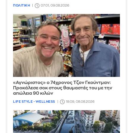
ΠΟΛΙΤΙΚΗ
07:01, 09.08.2026
«Αγνώριστος» ο 74χρονος Τζον Γκούντμαν:
Προκάλεσε σοκ στους θαυμαστές του με την
απώλεια 90 κιλών
LIFE STYLE - WELLNESS
18:09, 08.08.2026