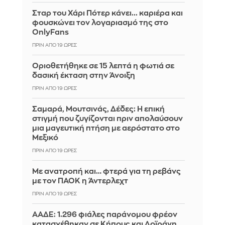
Σταρ του Χάρι Πότερ κάνει... καριέρα και
φουσκώνει τον λογαριασμό της στο
OnlyFans
ΠΡΙΝ ΑΠΌ 19 ΏΡΕΣ
Οριοθετήθηκε σε 15 λεπτά η φωτιά σε
δασική έκταση στην Άνοιξη
ΠΡΙΝ ΑΠΌ 19 ΏΡΕΣ
Σαμαρά, Μουτσινάς, Δέδες: Η επική
στιγμή που ζυγίζονται πριν απολαύσουν
μια μαγευτική πτήση με αερόστατο στο
Μεξικό
ΠΡΙΝ ΑΠΌ 19 ΏΡΕΣ
Με ανατροπή και… φτερά για τη ρεβάνς
με τον ΠΑΟΚ η Άντερλεχτ
ΠΡΙΝ ΑΠΌ 19 ΏΡΕΣ
ΑΑΔΕ: 1.296 φιάλες παράνομου φρέον
κατασχέθηκαν σε Κήπους και Δοϊράνη