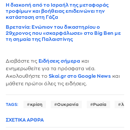
Η διακοπή από το Ισραήλ της μεταφοράς
τροφίμων και βοήθειας επιδεινώνει την
κατάσταση στη Γάζα
Βρετανία: Ενώπιον του δικαστηρίου ο
29χρονος που «σκαρφάλωσε» στο Big Ben με
τη σημαία της Παλαιστίνης
Διαβάστε τις
Ειδήσεις σήμερα
και
ενημερωθείτε για τα πρόσφατα νέα.
Ακολουθήστε το
Skai.gr στο Google News
και
μάθετε πρώτοι όλες τις ειδήσεις.
TAGS:
κρίση
Ουκρανία
Ρωσία
λευ
ΣΧΕΤΙΚΑ ΑΡΘΡΑ