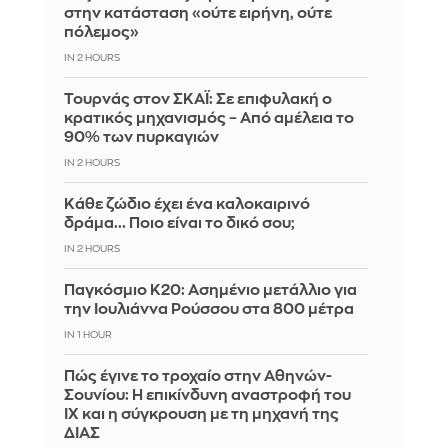
στην κατάσταση «ούτε ειρήνη, ούτε
πόλεμος»
IN 2 HOURS
Τουρνάς στον ΣΚΑΪ: Σε επιφυλακή ο
κρατικός μηχανισμός – Από αμέλεια το
90% των πυρκαγιών
IN 2 HOURS
Κάθε ζώδιο έχει ένα καλοκαιρινό
δράμα... Ποιο είναι το δικό σου;
IN 2 HOURS
Παγκόσμιο Κ20: Ασημένιο μετάλλιο για
την Ιουλιάννα Ρούσσου στα 800 μέτρα
IN 1 HOUR
Πώς έγινε το τροχαίο στην Αθηνών-
Σουνίου: Η επικίνδυνη αναστροφή του
ΙΧ και η σύγκρουση με τη μηχανή της
ΔΙΑΣ