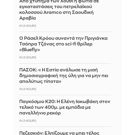
Από χτύπημα των Χούθι η φωτιά σε
εγκαταστάσεις του πετρελαϊκού
κολοσσού Aramco στη Σαουδική
Αραβία
IN 2 HOURS
Ο Ράσελ Κρόου συναντά την Πριγιάνκα
Τσόπρα Τζόνας στο sci-fi θρίλερ
«Bluefly»
IN 2 HOURS
ΠΑΣΟΚ: «Η Εστία ανάλωσε τη μισή
δημοσιογραφική της ύλη για να μην πει
απολύτως τίποτα»
IN 2 HOURS
Παγκόσμιο Κ20: Η Ελένη Ιακωβάκη στον
τελικό των 400μ. με εμπόδια με
πανελλήνιο ρεκόρ
IN 2 HOURS
Πεζεσκιάν: Ελπίζουμε να μπει τέλος