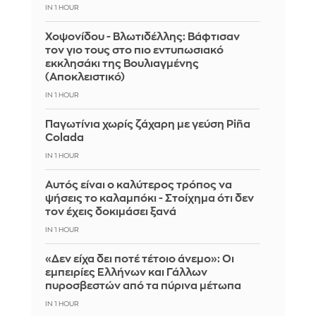
IN 1 HOUR
Χοψονίδου - Βλωτιδέλλης: Βάφτισαν
τον γιο τους στο πιο εντυπωσιακό
εκκλησάκι της Βουλιαγμένης
(Αποκλειστικό)
IN 1 HOUR
Παγωτίνια χωρίς ζάχαρη με γεύση Piña
Colada
IN 1 HOUR
Αυτός είναι ο καλύτερος τρόπος να
ψήσεις το καλαμπόκι - Στοίχημα ότι δεν
τον έχεις δοκιμάσει ξανά
IN 1 HOUR
«Δεν είχα δει ποτέ τέτοιο άνεμο»: Οι
εμπειρίες Ελλήνων και Γάλλων
πυροσβεστών από τα πύρινα μέτωπα
IN 1 HOUR