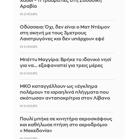
Χούθι – 11 τραυματίες στη Σαουδική
Αραβία
IN 2 HOURS
Οδύσσεια: Όχι, δεν είναι ο Ματ Ντέιμον
στη σκηνή με τους 3μετρους
Λαιστρυγόνες και δεν υπάρχουν εφέ
IN 2 HOURS
Μπέττυ Μαγγίρα: Βρήκε το ιδανικό νησί
για να... εξαφανιστεί για τρεις μέρες
IN 2 HOURS
ΜΚΟ καταγγέλλουν ως «έγκλημα
πολέμου» τα ισραηλινά πλήγματα που
σκότωσαν ανταποκρίτρια στον Λίβανο
IN 2 HOURS
Πουλί μπήκε σε κινητήρα αεροσκάφους
και καθήλωσε πτήση στο αεροδρόμιο
«Μακεδονία»
IN 2 HOURS