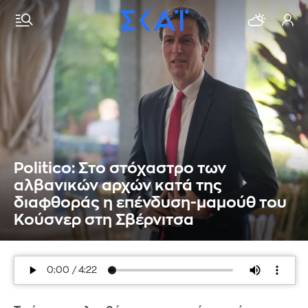
Politico: Στο στόχαστρο των
αλβανικών αρχών κατά της
διαφθοράς η επένδυση-μαμούθ του
Κούσνερ στη Σβέρνιτσα