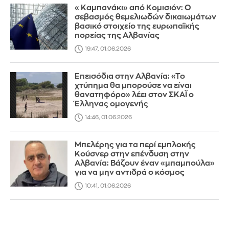
«Καμπανάκι» από Κομισιόν: Ο
σεβασμός θεμελιωδών δικαιωμάτων
βασικό στοιχείο της ευρωπαϊκής
πορείας της Αλβανίας
19:47, 01.06.2026
Επεισόδια στην Αλβανία: «Το
χτύπημα θα μπορούσε να είναι
θανατηφόρο» λέει στον ΣΚΑΪ ο
Έλληνας ομογενής
14:46, 01.06.2026
Μπελέρης για τα περί εμπλοκής
Κούσνερ στην επένδυση στην
Αλβανία: Bάζουν έναν «μπαμπούλα»
για να μην αντιδρά ο κόσμος
10:41, 01.06.2026