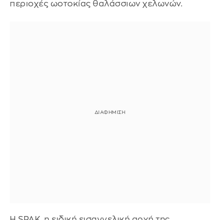
περιοχές ωοτοκίας θαλάσσιων χελωνών.
Η SPAK, η ειδική εισαγγελική αρχή της