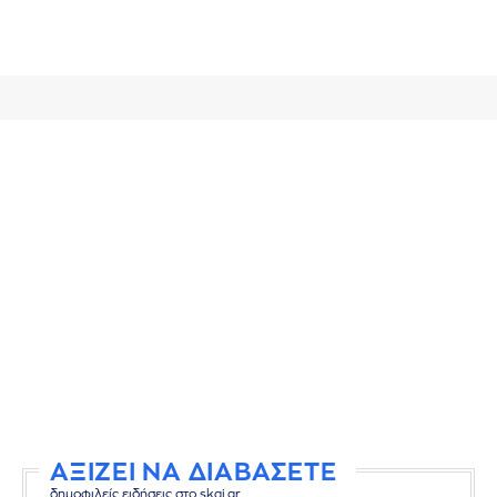
ΑΞΙΖΕΙ ΝΑ ΔΙΑΒΑΣΕΤΕ
δημοφιλείς ειδήσεις στο skai.gr