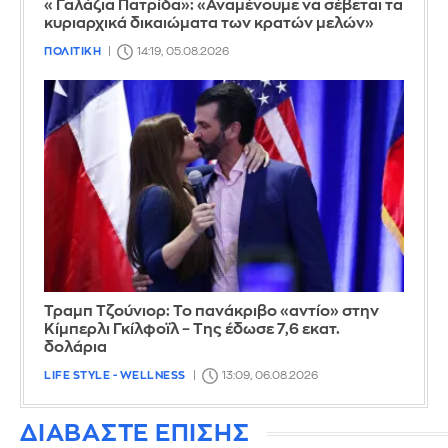
«Γαλάζια Πατρίδα»: «Αναμένουμε να σέβεται τα
κυριαρχικά δικαιώματα των κρατών μελών»
ΠΟΛΙΤΙΚΗ
14:19, 05.08.2026
Τραμπ Τζούνιορ: Το πανάκριβο «αντίο» στην
Κίμπερλι Γκίλφοϊλ – Της έδωσε 7,6 εκατ.
δολάρια
LIFE STYLE - WELLNESS
13:09, 06.08.2026
ΔΙΑΒΑΣΤΕ ΕΠΙΣΗΣ