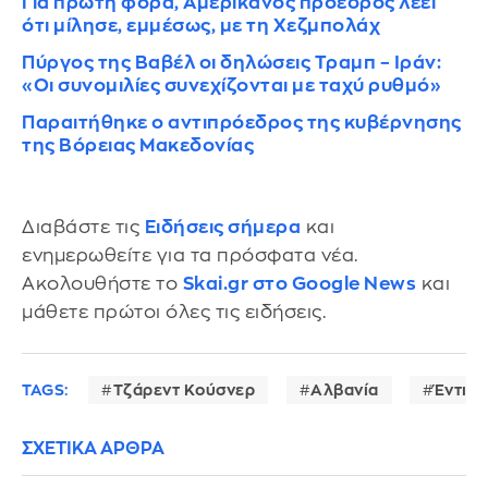
Για πρώτη φορά, Αμερικανός πρόεδρος λέει
ότι μίλησε, εμμέσως, με τη Χεζμπολάχ
Πύργος της Βαβέλ οι δηλώσεις Τραμπ – Ιράν:
«Οι συνομιλίες συνεχίζονται με ταχύ ρυθμό»
Παραιτήθηκε ο αντιπρόεδρος της κυβέρνησης
της Βόρειας Μακεδονίας
Διαβάστε τις
Ειδήσεις σήμερα
και
ενημερωθείτε για τα πρόσφατα νέα.
Ακολουθήστε το
Skai.gr στο Google News
και
μάθετε πρώτοι όλες τις ειδήσεις.
TAGS:
Τζάρεντ Κούσνερ
Αλβανία
Έντι Ρ
ΣΧΕΤΙΚΑ ΑΡΘΡΑ