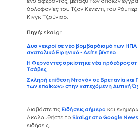
ενδιαφέροντος, μεταξύ των οποίων έγγρα
δολοφονίες του Τζον Κένεντι, του Ρόμπερ
Κινγκ Τζούνιορ.
Πηγή:
skai.gr
Δυο νεκροί σε νέο βομβαρδισμό των ΗΠΑ
ανατολικό Ειρηνικό - Δείτε βίντεο
Η Φερνάντες ορκίστηκε νέα πρόεδρος στη
Τσάβες
Σκληρή επίθεση Ντανόν σε Βρετανία και Γ
των εποίκων» στην κατεχόμενη Δυτική Ό
Διαβάστε τις
Ειδήσεις σήμερα
και ενημερω
Ακολουθήστε το
Skai.gr στο Google New
ειδήσεις.