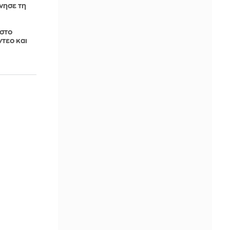
νησε τη
 στο
ντεο και