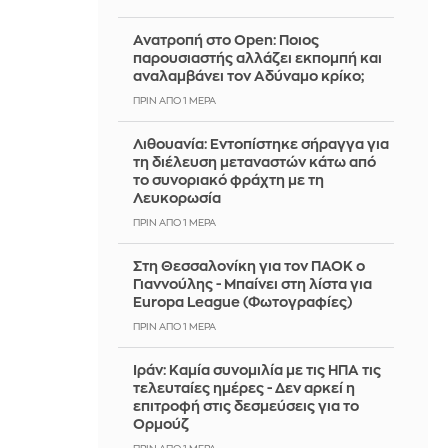
Ανατροπή στο Open: Ποιος
παρουσιαστής αλλάζει εκπομπή και
αναλαμβάνει τον Αδύναμο κρίκο;
ΠΡΙΝ ΑΠΌ 1 ΜΈΡΑ
Λιθουανία: Εντοπίστηκε σήραγγα για
τη διέλευση μεταναστών κάτω από
το συνοριακό φράχτη με τη
Λευκορωσία
ΠΡΙΝ ΑΠΌ 1 ΜΈΡΑ
Στη Θεσσαλονίκη για τον ΠΑΟΚ ο
Γιαννούλης - Μπαίνει στη λίστα για
Europa League (Φωτογραφίες)
ΠΡΙΝ ΑΠΌ 1 ΜΈΡΑ
Ιράν: Καμία συνομιλία με τις ΗΠΑ τις
τελευταίες ημέρες - Δεν αρκεί η
επιτροφή στις δεσμεύσεις για το
Ορμούζ