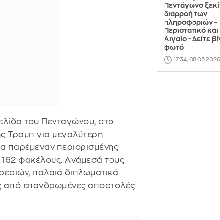
Πεντάγωνο ξεκί
διαρροή των
πληροφοριών -
Περιστατικό και
Αιγαίο - Δείτε βί
φωτό
17:34, 08.05.2026
ελίδα του Πενταγώνου, στο
ης Τραμπ για μεγαλύτερη
ια παρέμεναν περιορισμένης
 162 φακέλους. Aνάμεσά τους
εσιών, παλαιά διπλωματικά
ς από επανδρωμένες αποστολές