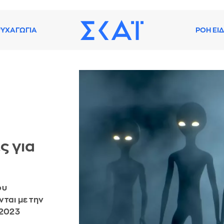
ΥΧΑΓΩΓΙΑ
ΡΟΗ ΕΙ
ς για
ου
ται με την
 2023