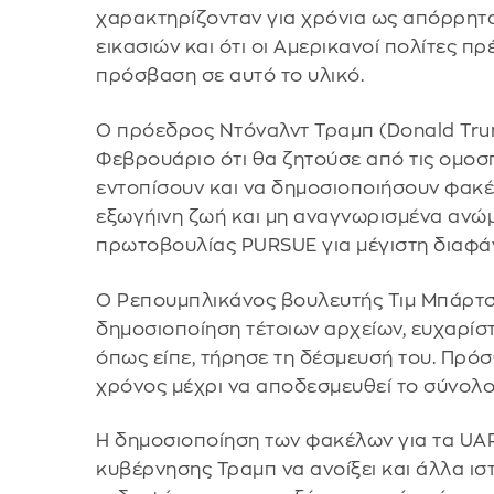
χαρακτηρίζονταν για χρόνια ως απόρρητα
εικασιών και ότι οι Αμερικανοί πολίτες π
πρόσβαση σε αυτό το υλικό.
Ο πρόεδρος Ντόναλντ Τραμπ (Donald Trum
Φεβρουάριο ότι θα ζητούσε από τις ομοσ
εντοπίσουν και να δημοσιοποιήσουν φακέ
εξωγήινη ζωή και μη αναγνωρισμένα ανώμ
πρωτοβουλίας PURSUE για μέγιστη διαφάν
Ο Ρεπουμπλικάνος βουλευτής Τιμ Μπάρτσετ,
δημοσιοποίηση τέτοιων αρχείων, ευχαρίσ
όπως είπε, τήρησε τη δέσμευσή του. Πρόσθ
χρόνος μέχρι να αποδεσμευθεί το σύνολο 
Η δημοσιοποίηση των φακέλων για τα UAP
κυβέρνησης Τραμπ να ανοίξει και άλλα ι