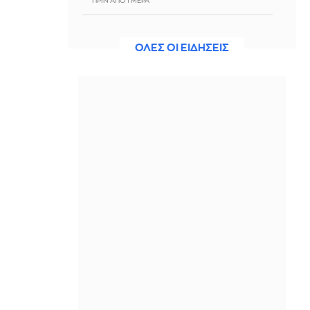
ΠΡΙΝ ΑΠΌ 1 ΜΈΡΑ
Δικαστική ανατροπή για τους
δασμούς Τραμπ -100 δισ. δολάρια
ΟΛΕΣ ΟΙ ΕΙΔΗΣΕΙΣ
επιστρέφονται σε επιχειρήσεις
ΠΡΙΝ ΑΠΌ 1 ΜΈΡΑ
Ράντεφ: Η Βουλγαρία έλαβε ένα δισ.
ευρώ στο πλαίσιο του Σχεδίου
Ανάκαμψης και Ανθεκτικότητας
ΠΡΙΝ ΑΠΌ 1 ΜΈΡΑ
Τραγωδία στο Ηράκλειο: 42χρονη
Ολλανδέζα που έπεσε από
φουσκωτό ανασύρθηκε χωρίς τις
αισθήσεις της
ΠΡΙΝ ΑΠΌ 1 ΜΈΡΑ
Υπό έλεγχο η φωτιά σε διαμέρισμα
στη Μεταμόρφωση
ΠΡΙΝ ΑΠΌ 1 ΜΈΡΑ