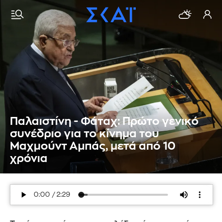
Παλαιστίνη - Φάταχ: Πρώτο γενικό
συνέδριο για το κίνημα του
Μαχμούντ Αμπάς, μετά από 10
χρόνια