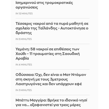
Ισημερινού στις τρομοκρατικές
οργανώσεις
IN 12 MINUTES
Τέσσερις νεκροί από τα πυρά μαθητή σε
σχολείο της Ταϊλάνδης - Αυτοκτόνησε ο
δράστης
IN 5 MINUTES
Υεμένη: 58 νεκροί σε επιθέσεις των
Χούθι – 11 τραυματίες στη Σαουδική
Αραβία
IN 4 MINUTES
Οδύσσεια: Όχι, δεν είναι ο Ματ Ντέιμον
στη σκηνή με τους 3μετρους
Λαιστρυγόνες και δεν υπάρχουν εφέ
IN 3 MINUTES
Μπέττυ Μαγγίρα: Βρήκε το ιδανικό νησί
για να... εξαφανιστεί για τρεις μέρες