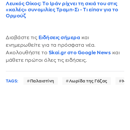
Λευκός Οίκος: Το Ιράν ρίχνει τη σκιά του στις
«καλές» συνομιλίες Τραμπ-Σι - Τι είπαν για το
Ορμούζ
Διαβάστε τις
Ειδήσεις σήμερα
και
ενημερωθείτε για τα πρόσφατα νέα.
Ακολουθήστε το
Skai.gr στο Google News
και
μάθετε πρώτοι όλες τις ειδήσεις.
TAGS:
Παλαιστίνη
Λωρίδα της Γάζας
Μαχ