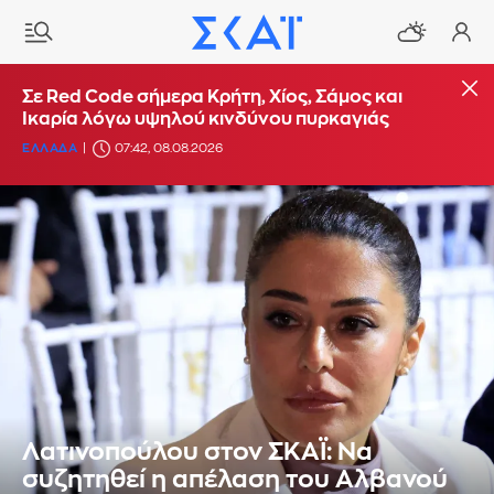
Σε Red Code σήμερα Κρήτη, Χίος, Σάμος και
Ικαρία λόγω υψηλού κινδύνου πυρκαγιάς
ΕΛΛΑΔΑ
07:42, 08.08.2026
Λατινοπούλου στον ΣΚΑΪ: Να
συζητηθεί η απέλαση του Αλβανού