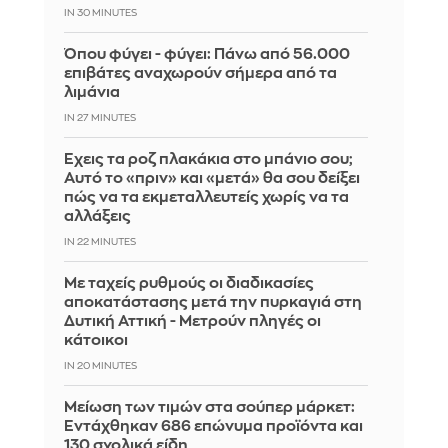
IN 30 MINUTES
Όπου φύγει - φύγει: Πάνω από 56.000
επιβάτες αναχωρούν σήμερα από τα
λιμάνια
IN 27 MINUTES
Έχεις τα ροζ πλακάκια στο μπάνιο σου;
Αυτό το «πριν» και «μετά» θα σου δείξει
πώς να τα εκμεταλλευτείς χωρίς να τα
αλλάξεις
IN 22 MINUTES
Με ταχείς ρυθμούς οι διαδικασίες
αποκατάστασης μετά την πυρκαγιά στη
Δυτική Αττική - Μετρούν πληγές οι
κάτοικοι
IN 20 MINUTES
Μείωση των τιμών στα σούπερ μάρκετ:
Εντάχθηκαν 686 επώνυμα προϊόντα και
130 σχολικά είδη