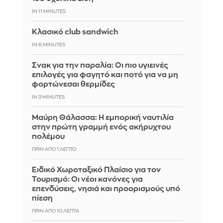
IN 11 MINUTES
Κλασικό club sandwich
IN 6 MINUTES
Σνακ για την παραλία: Οι πιο υγιεινές
επιλογές για φαγητό και ποτό για να μη
φορτώνεσαι θερμίδες
IN 3 MINUTES
Μαύρη Θάλασσα: Η εμπορική ναυτιλία
στην πρώτη γραμμή ενός ακήρυχτου
πολέμου
ΠΡΙΝ ΑΠΌ 1 ΛΕΠΤΌ
Ειδικό Χωροταξικό Πλαίσιο για τον
Τουρισμό: Οι νέοι κανόνες για
επενδύσεις, νησιά και προορισμούς υπό
πίεση
ΠΡΙΝ ΑΠΌ 10 ΛΕΠΤΆ