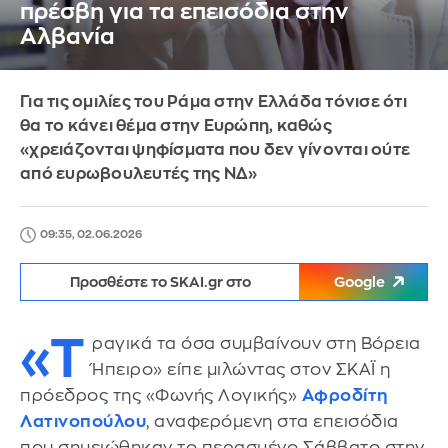
πρέσβη για τα επεισόδια στην
Αλβανία
Για τις ομιλίες του Ράμα στην Ελλάδα τόνισε ότι
θα το κάνει θέμα στην Ευρώπη, καθώς
«χρειάζονται ψηφίσματα που δεν γίνονται ούτε
από ευρωβουλευτές της ΝΔ»
09:35, 02.06.2026
Προσθέστε το SKAI.gr στο
Google
«Τ
ραγικά τα όσα συμβαίνουν στη Βόρεια
Ήπειρο» είπε μιλώντας στον ΣΚΑΪ η
πρόεδρος της «Φωνής Λογικής»
Αφροδίτη
Λατινοπούλου
, αναφερόμενη στα επεισόδια
που σημειώθηκαν το περασμένο Σάββατο στην