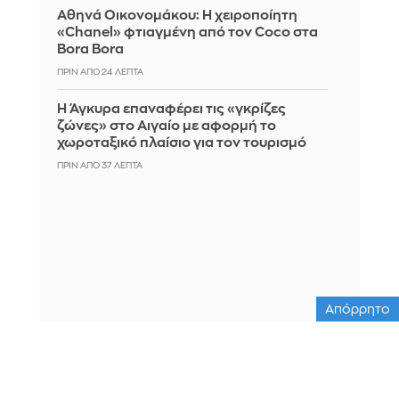
Αθηνά Οικονομάκου: Η χειροποίητη
«Chanel» φτιαγμένη από τον Coco στα
Bora Bora
ΠΡΙΝ ΑΠΌ 24 ΛΕΠΤΆ
Η Άγκυρα επαναφέρει τις «γκρίζες
ζώνες» στο Αιγαίο με αφορμή το
χωροταξικό πλαίσιο για τον τουρισμό
ΠΡΙΝ ΑΠΌ 37 ΛΕΠΤΆ
Απόρρητο