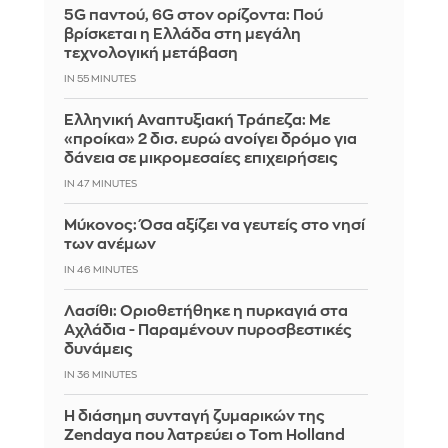
5G παντού, 6G στον ορίζοντα: Πού
βρίσκεται η Ελλάδα στη μεγάλη
τεχνολογική μετάβαση
IN 55 MINUTES
Ελληνική Αναπτυξιακή Τράπεζα: Με
«προίκα» 2 δισ. ευρώ ανοίγει δρόμο για
δάνεια σε μικρομεσαίες επιχειρήσεις
IN 47 MINUTES
Μύκονος: Όσα αξίζει να γευτείς στο νησί
των ανέμων
IN 46 MINUTES
Λασίθι: Οριοθετήθηκε η πυρκαγιά στα
Αχλάδια - Παραμένουν πυροσβεστικές
δυνάμεις
IN 36 MINUTES
Η διάσημη συνταγή ζυμαρικών της
Zendaya που λατρεύει ο Tom Holland