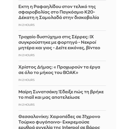
Έκτη η Ραφαηλίδου στον τελικό της
σφαιροβολίας στο Παγκόσμιο Κ20-
Δέκατη η Σαμολαδά στην δισκοβολία
IN 2 HOURS
Τροχαίο δυστύχημα στις Σέρρες: ΙΧ
συγκρούστηκε με φορτηγό - Νεκροί
μητέρα και γιος - Δείτε εικόνες, βίντεο
IN 2 HOURS
Χρίστος Δήμας: «Προχωρούν τα έργα
σε όλο το μήκος του ΒΟΑΚ»
IN 2 HOURS
Μαίρη Συνατσάκη: Έδειξε πώς τη βρήκε
το mail και μας αποτελείωσε
IN 2 HOURS
Θεσσαλονίκη: Χειροπέδες σε 31χρονο
Τούρκο φυγόποινο- Εκκρεμούσε
ερυθρά αγγελία της Interpol σε βάρος