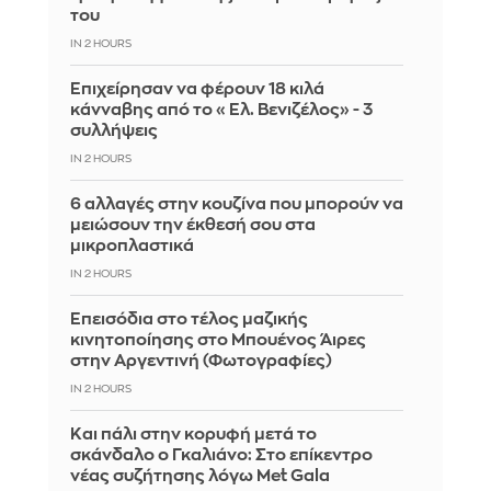
του
IN 2 HOURS
Επιχείρησαν να φέρουν 18 κιλά
κάνναβης από το «Ελ. Βενιζέλος» - 3
συλλήψεις
IN 2 HOURS
6 αλλαγές στην κουζίνα που μπορούν να
μειώσουν την έκθεσή σου στα
μικροπλαστικά
IN 2 HOURS
Επεισόδια στο τέλος μαζικής
κινητοποίησης στο Μπουένος Άιρες
στην Αργεντινή (Φωτογραφίες)
IN 2 HOURS
Και πάλι στην κορυφή μετά το
σκάνδαλο ο Γκαλιάνο: Στο επίκεντρο
νέας συζήτησης λόγω Met Gala