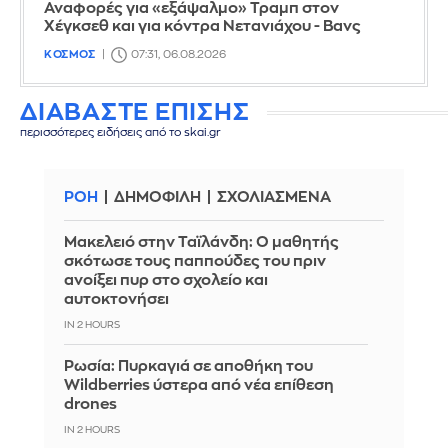
Αναφορές για «εξάψαλμο» Τραμπ στον
Χέγκσεθ και για κόντρα Νετανιάχου - Βανς
ΚΟΣΜΟΣ
07:31, 06.08.2026
ΔΙΑΒΑΣΤΕ ΕΠΙΣΗΣ
περισσότερες ειδήσεις από το skai.gr
ΡΟΗ
ΔΗΜΟΦΙΛΗ
ΣΧΟΛΙΑΣΜΕΝΑ
Μακελειό στην Ταϊλάνδη: Ο μαθητής
σκότωσε τους παππούδες του πριν
ανοίξει πυρ στο σχολείο και
αυτοκτονήσει
IN 2 HOURS
Ρωσία: Πυρκαγιά σε αποθήκη του
Wildberries ύστερα από νέα επίθεση
drones
IN 2 HOURS