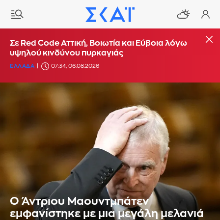
Σε Red Code Αττική, Βοιωτία και Εύβοια λόγω
υψηλού κινδύνου πυρκαγιάς
ΕΛΛΑΔΑ
07:34, 06.08.2026
Ο Άντριου Μαουντμπάτεν
εμφανίστηκε με μια μεγάλη μελανιά