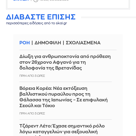
ΔΙΑΒΑΣΤΕ ΕΠΙΣΗΣ
περισσότερες ειδήσεις από το skai.gr
ΡΟΗ
ΔΗΜΟΦΙΛΗ
ΣΧΟΛΙΑΣΜΕΝΑ
Δίωξη για ανθρωποκτονία από πρόθεση
στον 26χρονο Αφγανό για τη
δολοφονία της Βρετανίδας
ΠΡΙΝ ΑΠΌ 3 ΏΡΕΣ
Βόρεια Κορέα: Νέα εκτόξευση
βαλλιστικού πυραύλου προς τη
Θάλασσα της Ιαπωνίας – Σε επιφυλακή
Σεούλ και Τόκιο
ΠΡΙΝ ΑΠΌ 3 ΏΡΕΣ
Τζάρεντ Λέτο: Έχασε σημαντικό ρόλο
λόγω καταγγελιών για σεξουαλική