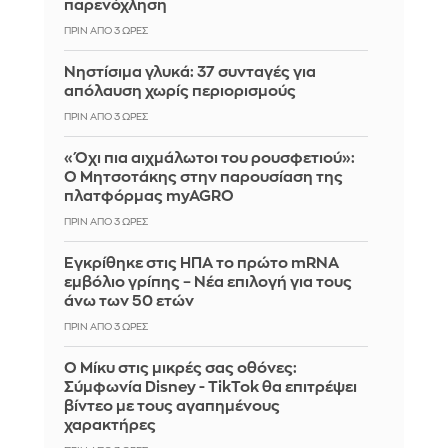
παρενόχληση
ΠΡΙΝ ΑΠΌ 3 ΏΡΕΣ
Νηστίσιμα γλυκά: 37 συνταγές για
απόλαυση χωρίς περιορισμούς
ΠΡΙΝ ΑΠΌ 3 ΏΡΕΣ
«Όχι πια αιχμάλωτοι του ρουσφετιού»:
Ο Μητσοτάκης στην παρουσίαση της
πλατφόρμας myAGRO
ΠΡΙΝ ΑΠΌ 3 ΏΡΕΣ
Εγκρίθηκε στις ΗΠΑ το πρώτο mRNA
εμβόλιο γρίπης – Νέα επιλογή για τους
άνω των 50 ετών
ΠΡΙΝ ΑΠΌ 3 ΏΡΕΣ
Ο Μίκυ στις μικρές σας οθόνες:
Σύμφωνία Disney - TikTok θα επιτρέψει
βίντεο με τους αγαπημένους
χαρακτήρες