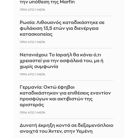
την υπόθεση της Marfin
ΠΡΙΝ ΑΠΌ 1 ΜΈΡΑ
Ρωσία: Λιθουανός καταδικάστηκε σε
φυλάκιση 13,5 ετών για διενέργεια
κατασκοπείας
ΠΡΙΝ ΑΠΌ 1 ΜΈΡΑ
Νετανιάχου: Το Ισραήλ θα κάνει ό,τι
χρειαστεί για την ασφάλειά του, με ή
χωρίς συμφωνία
ΠΡΙΝ ΑΠΌ 1 ΜΈΡΑ
Γερμανία: Οκτώ έφηβοι
καταδικάστηκαν για επιθέσεις εναντίον
προσφύγων και ακτιβιστών της
αριστεράς
ΠΡΙΝ ΑΠΌ 1 ΜΈΡΑ
Δυνατή έκρηξη κοντά σε δεξαμενόπλοιο
ανοιχτά του Άντεν, στην Υεμένη