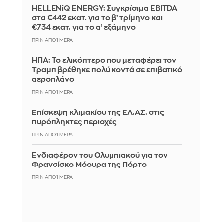
HELLENiQ ENERGY: Συγκρίσιμα EBITDA
στα €442 εκατ. για το β’ τρίμηνο και
€734 εκατ. για το α’ εξάμηνο
ΠΡΙΝ ΑΠΌ 1 ΜΈΡΑ
ΗΠΑ: Το ελικόπτερο που μεταφέρει τον
Τραμπ βρέθηκε πολύ κοντά σε επιβατικό
αεροπλάνο
ΠΡΙΝ ΑΠΌ 1 ΜΈΡΑ
Επίσκεψη κλιμακίου της ΕΛ.ΑΣ. στις
πυρόπληκτες περιοχές
ΠΡΙΝ ΑΠΌ 1 ΜΈΡΑ
Ενδιαφέρον του Ολυμπιακού για τον
Φρανσίσκο Μόουρα της Πόρτο
ΠΡΙΝ ΑΠΌ 1 ΜΈΡΑ