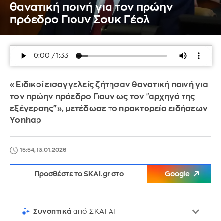
θανατική ποινή για τον πρώην
πρόεδρο Γιουν Σουκ Γέολ
«Ειδικοί εισαγγελείς ζήτησαν θανατική ποινή για
τον πρώην πρόεδρο Γιουν ως τον "αρχηγό της
εξέγερσης"», μετέδωσε το πρακτορείο ειδήσεων
Yonhap
15:54, 13.01.2026
Προσθέστε το SKAI.gr στο
Google
Συνοπτικά
από ΣΚΑΪ AI