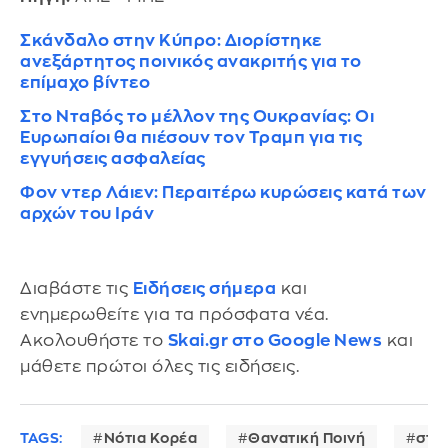
Σκάνδαλο στην Κύπρο: Διορίστηκε
ανεξάρτητος ποινικός ανακριτής για το
επίμαχο βίντεο
Στο Νταβός το μέλλον της Ουκρανίας: Οι
Ευρωπαίοι θα πιέσουν τον Τραμπ για τις
εγγυήσεις ασφαλείας
Φον ντερ Λάιεν: Περαιτέρω κυρώσεις κατά των
αρχών του Ιράν
Διαβάστε τις
Ειδήσεις σήμερα
και
ενημερωθείτε για τα πρόσφατα νέα.
Ακολουθήστε το
Skai.gr στο Google News
και
μάθετε πρώτοι όλες τις ειδήσεις.
TAGS:
Νότια Κορέα
Θανατική Ποινή
στρ