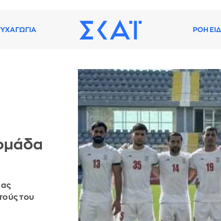
ΥΧΑΓΩΓΙΑ
ΡΟΗ ΕΙ
 ομάδα
δας
τούς του