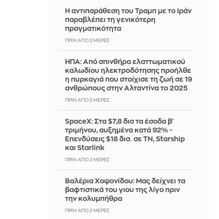
Η αντιπαράθεση του Τραμπ με το Ιράν
παραβλέπει τη γενικότερη
πραγματικότητα
ΠΡΙΝ ΑΠΌ 2 ΜΈΡΕΣ
ΗΠΑ: Από σπινθήρα ελαττωματικού
καλωδίου ηλεκτροδότησης προήλθε
η πυρκαγιά που στοίχισε τη ζωή σε 19
ανθρώπους στην Αλταντίνα το 2025
ΠΡΙΝ ΑΠΌ 2 ΜΈΡΕΣ
SpaceX: Στα $7,8 δισ τα έσοδα β'
τριμήνου, αυξημένα κατά 92% -
Επενδύσεις $18 δισ. σε ΤΝ, Starship
και Starlink
ΠΡΙΝ ΑΠΌ 2 ΜΈΡΕΣ
Βαλέρια Χοψονίδου: Μας δείχνει τα
βαφτιστικά του γιου της λίγο πριν
την κολυμπήθρα
ΠΡΙΝ ΑΠΌ 2 ΜΈΡΕΣ