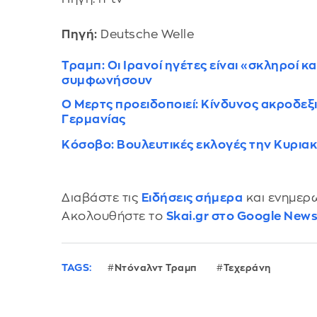
Πηγή:
Deutsche Welle
Τραμπ: Οι Ιρανοί ηγέτες είναι «σκληροί 
συμφωνήσουν
O Μερτς προειδοποιεί: Κίνδυνος ακροδεξι
Γερμανίας
Κόσοβο: Βουλευτικές εκλογές την Κυριακ
Διαβάστε τις
Ειδήσεις σήμερα
και ενημερω
Ακολουθήστε το
Skai.gr στο Google New
TAGS:
Ντόναλντ Τραμπ
Τεχεράνη