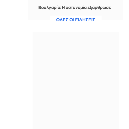
Βουλγαρία: Η αστυνομία εξάρθρωσε
εργαστήριο φαιντανύλης που
προμήθευε όλη τη χώρα
ΟΛΕΣ ΟΙ ΕΙΔΗΣΕΙΣ
ΠΡΙΝ ΑΠΌ 2 ΜΈΡΕΣ
Χατζίδου- Παύλου: Η μέρα τους στον
Αχέροντα είχε rafting, zip line,
νεράϊδες και...σαύρες
ΠΡΙΝ ΑΠΌ 2 ΜΈΡΕΣ
Champions League: Το έκανε...
ντέρμπι ο Ολυμπιακός, 0-0 με τη
Ναϊμέγκεν στο Καραϊσκάκη
ΠΡΙΝ ΑΠΌ 2 ΜΈΡΕΣ
Σύγκρουση ελικοπτέρων στην Ψάθα:
Παράσταση προς Υποστήριξη της
Κατηγορίας θα δηλώσει η μητέρα και
η αδελφή του Έλληνα χειριστή
ΠΡΙΝ ΑΠΌ 2 ΜΈΡΕΣ