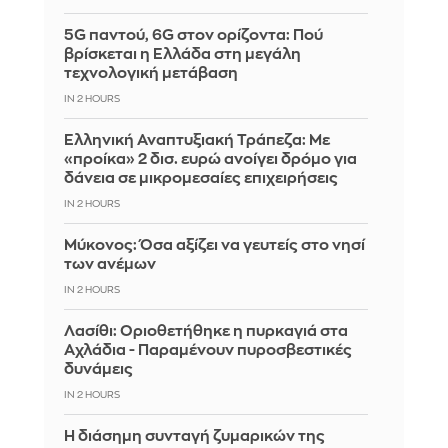
5G παντού, 6G στον ορίζοντα: Πού
βρίσκεται η Ελλάδα στη μεγάλη
τεχνολογική μετάβαση
IN 2 HOURS
Ελληνική Αναπτυξιακή Τράπεζα: Με
«προίκα» 2 δισ. ευρώ ανοίγει δρόμο για
δάνεια σε μικρομεσαίες επιχειρήσεις
IN 2 HOURS
Μύκονος: Όσα αξίζει να γευτείς στο νησί
των ανέμων
IN 2 HOURS
Λασίθι: Οριοθετήθηκε η πυρκαγιά στα
Αχλάδια - Παραμένουν πυροσβεστικές
δυνάμεις
IN 2 HOURS
Η διάσημη συνταγή ζυμαρικών της