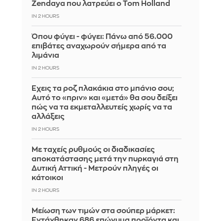
Zendaya που λατρεύει ο Tom Holland
IN 2 HOURS
Όπου φύγει - φύγει: Πάνω από 56.000
επιβάτες αναχωρούν σήμερα από τα
λιμάνια
IN 2 HOURS
Έχεις τα ροζ πλακάκια στο μπάνιο σου;
Αυτό το «πριν» και «μετά» θα σου δείξει
πώς να τα εκμεταλλευτείς χωρίς να τα
αλλάξεις
IN 2 HOURS
Με ταχείς ρυθμούς οι διαδικασίες
αποκατάστασης μετά την πυρκαγιά στη
Δυτική Αττική - Μετρούν πληγές οι
κάτοικοι
IN 2 HOURS
Μείωση των τιμών στα σούπερ μάρκετ:
Εντάχθηκαν 686 επώνυμα προϊόντα και