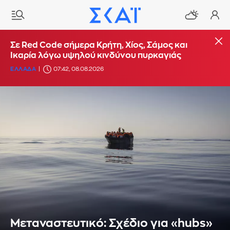
Σε Red Code σήμερα Κρήτη, Χίος, Σάμος και
Ικαρία λόγω υψηλού κινδύνου πυρκαγιάς
ΕΛΛΑΔΑ
07:42, 08.08.2026
Μεταναστευτικό: Σχέδιο για «hubs»