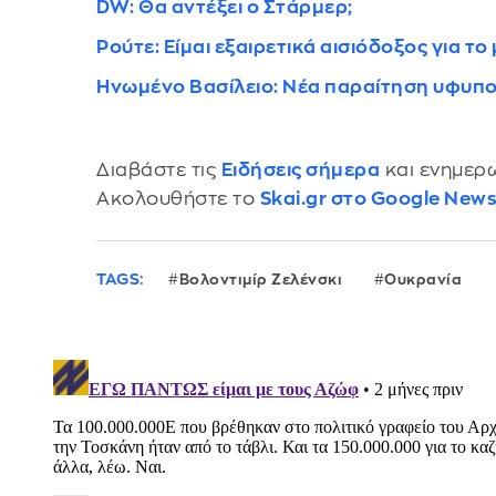
DW: Θα αντέξει ο Στάρμερ;
Ρούτε: Είμαι εξαιρετικά αισιόδοξος για 
Ηνωμένο Βασίλειο: Νέα παραίτηση υφυπ
Διαβάστε τις
Ειδήσεις σήμερα
και ενημερω
Ακολουθήστε το
Skai.gr στο Google New
TAGS:
Βολοντιμίρ Ζελένσκι
Ουκρανία