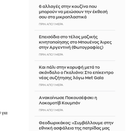
6 αλλαγές στην κουζίνα που
μπορούν να μειώσουν την έκθεσή
σου στα μικροπλαστικά
ΠΡΙΝ ΑΠΌ 1 ΜΈΡΑ
Επεισόδια στο τέλος μαζικής
κινητοποίησης στο Μπουένος Άιρες
στην Αργεντινή (Φωτογραφίες)
ΠΡΙΝ ΑΠΌ 1 ΜΈΡΑ
Και πάλι στην κορυφή μετά το
σκάνδαλο ο Γκαλιάνο: Στο επίκεντρο
νέας συζήτησης λόγω Met Gala
ΠΡΙΝ ΑΠΌ 1 ΜΈΡΑ
Aνακοίνωσε Ποκουσέφσκι η
Λοκομοτίβ Κουμπάν
ΠΡΙΝ ΑΠΌ 1 ΜΈΡΑ
Θεοδωρικάκος: «Συμβάλλουμε στην
εθνική ασφάλεια της πατρίδας μας