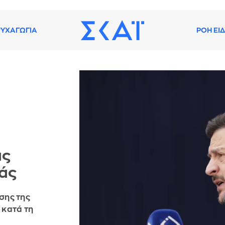
ΥΧΑΓΩΓΙΑ
ΡΟΗ ΕΙ
ας
άς
σης της
 κατά τη