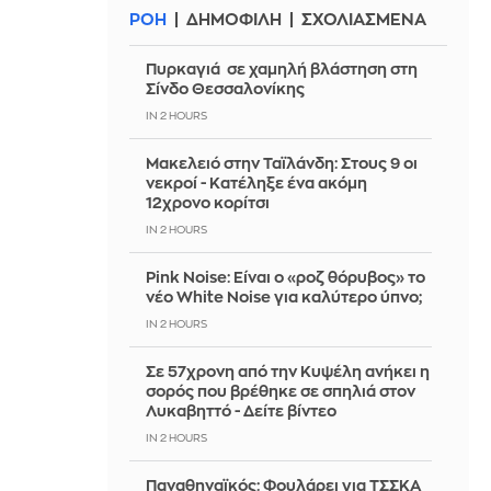
ΡΟΗ
ΔΗΜΟΦΙΛΗ
ΣΧΟΛΙΑΣΜΕΝΑ
Πυρκαγιά σε χαμηλή βλάστηση στη
Σίνδο Θεσσαλονίκης
IN 2 HOURS
Μακελειό στην Ταϊλάνδη: Στους 9 οι
νεκροί - Κατέληξε ένα ακόμη
12χρονο κορίτσι
IN 2 HOURS
Pink Noise: Είναι ο «ροζ θόρυβος» το
νέο White Noise για καλύτερο ύπνο;
IN 2 HOURS
Σε 57χρονη από την Κυψέλη ανήκει η
σορός που βρέθηκε σε σπηλιά στον
Λυκαβηττό - Δείτε βίντεο
IN 2 HOURS
Παναθηναϊκός: Φουλάρει για ΤΣΣΚΑ