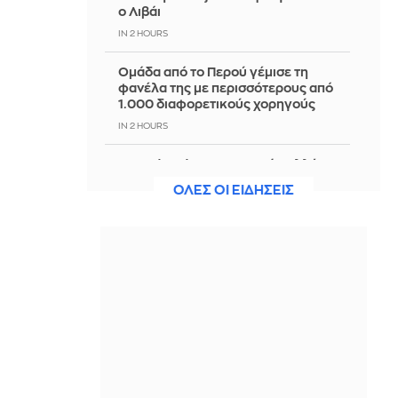
ο Λιβάι
IN 2 HOURS
Ομάδα από το Περού γέμισε τη
φανέλα της με περισσότερους από
1.000 διαφορετικούς χορηγούς
IN 2 HOURS
Σε Red Code την Κυριακή πολλές
περιοχές της χώρας - Πού είναι πολύ
ΟΛΕΣ ΟΙ ΕΙΔΗΣΕΙΣ
υψηλός ο κίνδυνος πυρκαγιάς
IN 1 HOUR
Πύραυλος στόχευσε πλοίο της
ADNOC στο Στενό του Ορμούζ
IN 1 HOUR
IRGC: Το άνοιγμα του Ορμούζ δεν
σχετίζεται με τις διαπραγματεύσεις
Ιράν - Ομάν
IN 1 HOUR