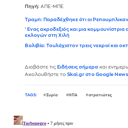
Πηγή:
ΑΠΕ-ΜΠΕ
Τραμπ: Παραδέχθηκε ότι οι Ρεπουμπλικαν
'Ενας ακροδεξιός και μια κομμουνίστρι
εκλογών στη Χιλή
Βολιβία: Τουλάχιστον τρεις νεκροί και ο
Διαβάστε τις
Ειδήσεις σήμερα
και ενημερω
Ακολουθήστε το
Skai.gr στο Google New
TAGS:
Συρία
ΗΠΑ
στρατιώτες