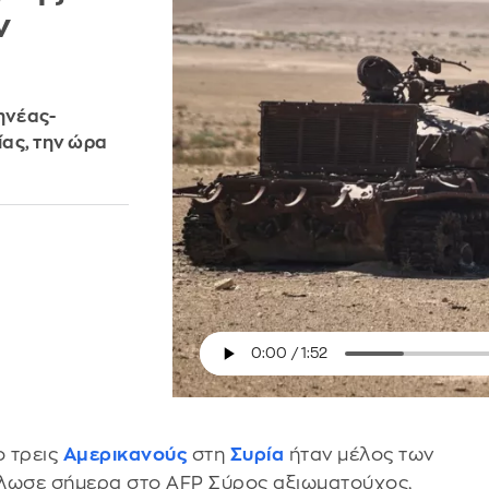
ν
ηνέας-
ας, την ώρα
 τρεις
Αμερικανούς
στη
Συρία
ήταν μέλος των
λωσε σήμερα στο AFP Σύρος αξιωματούχος,