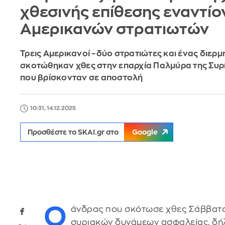
χθεσινής επίθεσης εναντίο
Αμερικανών στρατιωτών
Τρεις Αμερικανοί –δύο στρατιώτες και ένας διερμ
σκοτώθηκαν χθες στην επαρχία Παλμύρα της Συρί
που βρίσκονταν σε αποστολή
10:31, 14.12.2025
Προσθέστε το SKAI.gr στο
Google
Ο
άνδρας που σκότωσε χθες Σάββατο
συριακών δυνάμεων ασφαλείας, δή