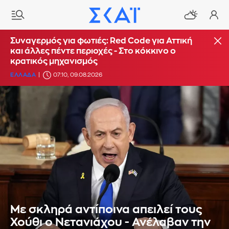
Συναγερμός για φωτιές: Red Code για Αττική
και άλλες πέντε περιοχές - Στο κόκκινο ο
κρατικός μηχανισμός
ΕΛΛΑΔΑ
07:10, 09.08.2026
Με σκληρά αντίποινα απειλεί τους
Χούθι ο Νετανιάχου - Ανέλαβαν την