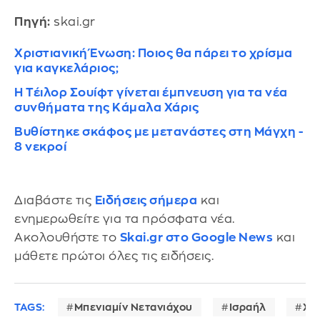
Πηγή:
skai.gr
Χριστιανική Ένωση: Ποιος θα πάρει το χρίσμα
για καγκελάριος;
Η Τέιλορ Σουίφτ γίνεται έμπνευση για τα νέα
συνθήματα της Κάμαλα Χάρις
Βυθίστηκε σκάφος με μετανάστες στη Μάγχη -
8 νεκροί
Διαβάστε τις
Ειδήσεις σήμερα
και
ενημερωθείτε για τα πρόσφατα νέα.
Ακολουθήστε το
Skai.gr στο Google News
και
μάθετε πρώτοι όλες τις ειδήσεις.
TAGS:
Μπενιαμίν Νετανιάχου
Ισραήλ
Χο