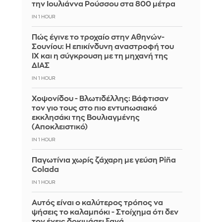
την Ιουλιάννα Ρούσσου στα 800 μέτρα
IN 1 HOUR
Πώς έγινε το τροχαίο στην Αθηνών-
Σουνίου: Η επικίνδυνη αναστροφή του
ΙΧ και η σύγκρουση με τη μηχανή της
ΔΙΑΣ
IN 1 HOUR
Χοψονίδου - Βλωτιδέλλης: Βάφτισαν
τον γιο τους στο πιο εντυπωσιακό
εκκλησάκι της Βουλιαγμένης
(Αποκλειστικό)
IN 1 HOUR
Παγωτίνια χωρίς ζάχαρη με γεύση Piña
Colada
IN 1 HOUR
Αυτός είναι ο καλύτερος τρόπος να
ψήσεις το καλαμπόκι - Στοίχημα ότι δεν
τον έχεις δοκιμάσει ξανά