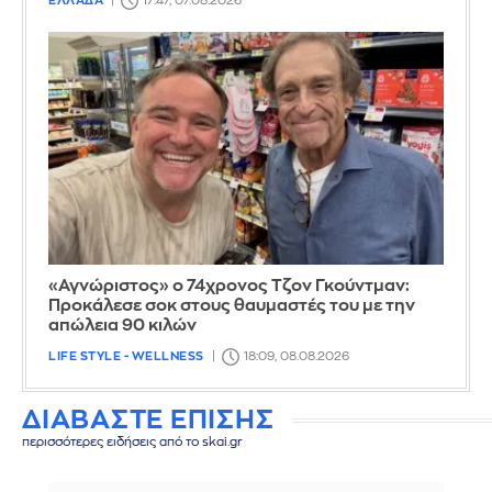
ΕΛΛΑΔΑ
17:47, 07.08.2026
«Αγνώριστος» ο 74χρονος Τζον Γκούντμαν:
Προκάλεσε σοκ στους θαυμαστές του με την
απώλεια 90 κιλών
LIFE STYLE - WELLNESS
18:09, 08.08.2026
ΔΙΑΒΑΣΤΕ ΕΠΙΣΗΣ
περισσότερες ειδήσεις από το skai.gr