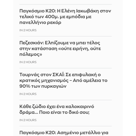
Παγκόσμιο Κ20: Η Ελένη Ιακωβάκη στον
τελικό των 400μ. με εμπόδια με
πανελλήνιο ρεκόρ
IN 2 HOURS
Πεζεσκιάν: Ελπίζουμε να μπει τέλος
στην κατάσταση «ούτε ειρήνη, ούτε
πόλεμος»
IN 2 HOURS
Τουρνάς στον ΣΚΑΪ: Σε επιφυλακή ο
κρατικός μηχανισμός – Από αμέλεια το
90% των πυρκαγιών
IN 2 HOURS
Κάθε ζώδιο έχει ένα καλοκαιρινό
δράμα... Ποιο είναι το δικό σου;
IN 2 HOURS
Παγκόσμιο Κ20: Ασημένιο μετάλλιο για