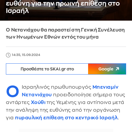
ευθύνη για την πρωινή επίθεση στο
Ισραήλ
Ο Νετανιάχου θα παραστεί στη Γενική Συνέλευση
των Ηνωμένων Εθνών εντός του μήνα
14:35, 15.09.2024
Προσθέστε το SKAI.gr στο
Google
Ο
Ισραηλινός πρωθυπουργός
Μπενιαμίν
Νετανιάχου
προειδοποίησε σήμερα τους
αντάρτες
Χούθι
της Υεμένης για αντίποινα μετά
την ανάληψη της ευθύνης από την οργάνωση
για
πυραυλική επίθεση στο κεντρικό Ισραήλ
.