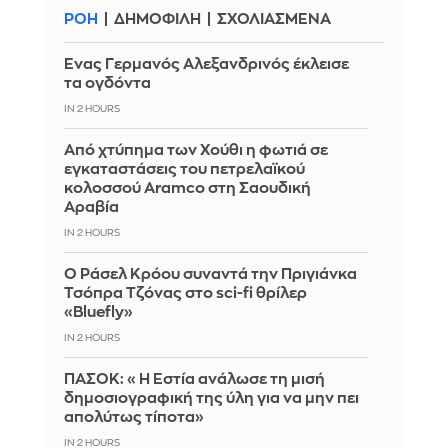
ΡΟΗ
ΔΗΜΟΦΙΛΗ
ΣΧΟΛΙΑΣΜΕΝΑ
Ένας Γερμανός Αλεξανδρινός έκλεισε
τα ογδόντα
IN 2 HOURS
Από χτύπημα των Χούθι η φωτιά σε
εγκαταστάσεις του πετρελαϊκού
κολοσσού Aramco στη Σαουδική
Αραβία
IN 2 HOURS
Ο Ράσελ Κρόου συναντά την Πριγιάνκα
Τσόπρα Τζόνας στο sci-fi θρίλερ
«Bluefly»
IN 2 HOURS
ΠΑΣΟΚ: «Η Εστία ανάλωσε τη μισή
δημοσιογραφική της ύλη για να μην πει
απολύτως τίποτα»
IN 2 HOURS