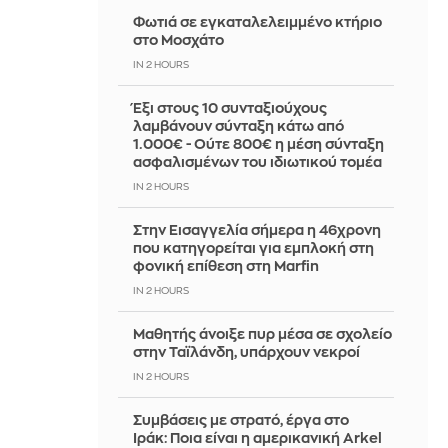
Φωτιά σε εγκαταλελειμμένο κτήριο
στο Μοσχάτο
IN 2 HOURS
Έξι στους 10 συνταξιούχους
λαμβάνουν σύνταξη κάτω από
1.000€ - Ούτε 800€ η μέση σύνταξη
ασφαλισμένων του ιδιωτικού τομέα
IN 2 HOURS
Στην Εισαγγελία σήμερα η 46χρονη
που κατηγορείται για εμπλοκή στη
φονική επίθεση στη Marfin
IN 2 HOURS
Μαθητής άνοιξε πυρ μέσα σε σχολείο
στην Ταϊλάνδη, υπάρχουν νεκροί
IN 2 HOURS
Συμβάσεις με στρατό, έργα στο
Ιράκ: Ποια είναι η αμερικανική Arkel