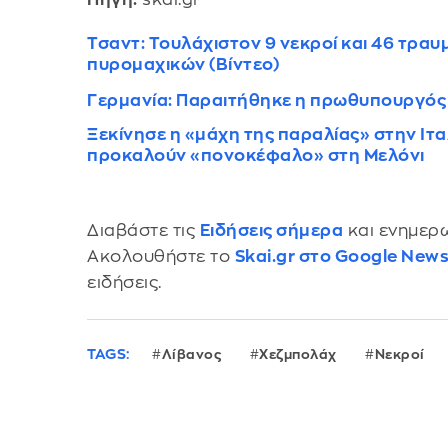
Τσαντ: Τουλάχιστον 9 νεκροί και 46 τραυ
πυρομαχικών (Βίντεο)
Γερμανία: Παραιτήθηκε η πρωθυπουργός
Ξεκίνησε η «μάχη της παραλίας» στην Ιταλ
προκαλούν «πονοκέφαλο» στη Μελόνι
Διαβάστε τις
Ειδήσεις σήμερα
και ενημερω
Ακολουθήστε το
Skai.gr στο Google New
ειδήσεις.
TAGS:
Λίβανος
Χεζμπολάχ
Νεκροί