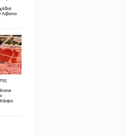
χέδια
ν Λίβανο
 της
drone
ν
 Χάιφα