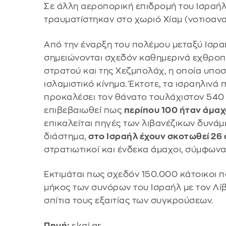
Σε άλλη αεροπορική επιδρομή του Ισραήλ
τραυματίστηκαν στο χωριό Χίαμ (νοτιοανα
Από την έναρξη του πολέμου μεταξύ Ισραή
σημειώνονται σχεδόν καθημερινά εχθροπρ
στρατού και της Χεζμπολάχ, η οποία υποσ
ισλαμιστικό κίνημα. Έκτοτε, τα ισραηλινά
προκαλέσει τον θάνατο τουλάχιστον 540 
επιβεβαιωθεί πως
περίπου 100 ήταν άμαχ
επικαλείται πηγές των λιβανέζικων δυνάμ
διάστημα,
στο Ισραήλ έχουν σκοτωθεί 26
στρατιωτικοί και ένδεκα άμαχοι, σύμφωνα 
Εκτιμάται πως σχεδόν 150.000 κάτοικοι 
μήκος των συνόρων του Ισραήλ με τον Λίβ
σπίτια τους εξαιτίας των συγκρούσεων.
Πηγή:
skai.gr