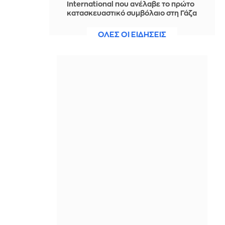
International που ανέλαβε το πρώτο
κατασκευαστικό συμβόλαιο στη Γάζα
IN 2 HOURS
ΟΛΕΣ ΟΙ ΕΙΔΗΣΕΙΣ
Reuters: Τουρκία, Σαουδική Αραβία
και Πακιστάν θα υπογράψουν
συμφωνία κοινής άμυνας την
Παρασκευή
ΠΡΙΝ ΑΠΌ 3 ΏΡΕΣ
Τραυματισμός 53χρονου ναυτικού
κατά την πρόσδεση πλοίου στη Ρόδο
ΠΡΙΝ ΑΠΌ 3 ΏΡΕΣ
Σαουδική Αραβία: Επίκειται επίθεση
από Χούθι και ιρακινές οργανώσεις
υπό την καθοδήγηση του Ιράν
ΠΡΙΝ ΑΠΌ 3 ΏΡΕΣ
Πουέρτο Ρίκο: Νερό με το δελτίο από
την Παρασκευή, λόγω της ανομβρίας
στο νησί