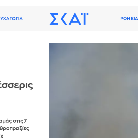
ΥΧΑΓΩΓΙΑ
ΡΟΗ ΕΙ
τέσσερις
αμάς στις 7
χθροπραξίες
άχ