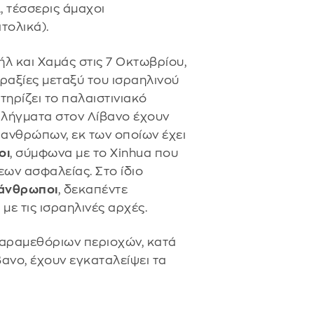
, τέσσερις άμαχοι
τολικά).
λ και Χαμάς στις 7 Οκτωβρίου,
αξίες μεταξύ του ισραηλινού
τηρίζει το παλαιστινιακό
 πλήγματα στον Λίβανο έχουν
ανθρώπων, εκ των οποίων έχει
οι
, σύμφωνα με το Xinhua που
εων ασφαλείας. Στο ίδιο
 άνθρωποι
, δεκαπέντε
με τις ισραηλινές αρχές.
παραμεθόριων περιοχών, κατά
ανο, έχουν εγκαταλείψει τα