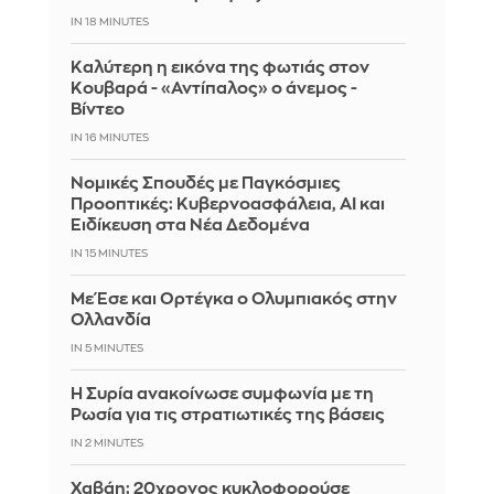
IN 18 MINUTES
Καλύτερη η εικόνα της φωτιάς στον
Κουβαρά - «Αντίπαλος» ο άνεμος -
Βίντεο
IN 16 MINUTES
Νομικές Σπουδές με Παγκόσμιες
Προοπτικές: Κυβερνοασφάλεια, AI και
Ειδίκευση στα Νέα Δεδομένα
IN 15 MINUTES
Με Έσε και Ορτέγκα ο Ολυμπιακός στην
Ολλανδία
IN 5 MINUTES
Η Συρία ανακοίνωσε συμφωνία με τη
Ρωσία για τις στρατιωτικές της βάσεις
IN 2 MINUTES
Χαβάη: 20χρονος κυκλοφορούσε