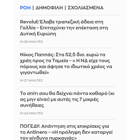
ΡΟΗ
ΔΗΜΟΦΙΛΗ
ΣΧΟΛΙΑΣΜΕΝΑ
Revolut: Έλαβε τραπεζική άδεια στη
Γαλλία – Επιταχύνει την επέκταση στη
Δυτική Ευρώπη
IN 28 MINUTES
Νίκος Παππάς: Στα 52,5 δισ. ευρώ τα
χρέη προς τα Ταμεία – «Η ΝΔ είχε τους
πόρους και άφησε το ιδιωτικό χρέος να
γιγαντωθεί»
IN 27 MINUTES
Το σπίτι σου θα δείχνει πάντα καθαρό (κι
ας μην είναι) με αυτές τις 7 μικρές
συνήθειες
IN 24 MINUTES
ΠΟΓΕΔΥ: Απάντηση στις επικρίσεις για
το Antinero – «Η πρόληψη δεν καταργεί
τον κίνδυνο πυρκαγιάς»