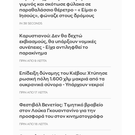
γυμνός και σκότωσε φύλακα σε
παραθαλάσσιο θέρετρο – «Είμαι ο
Ιησούς», φώναζε στους δρόμους
IN 37 SECONDS
Καρυστιανού: Δεν θα δεχτώ
εκβιασμούς, θα υπάρξουν νομικές
συνέπειες - Είχα αντιληφθεί το
παρακίνημα
ΠΡΙΝ ΑΠΌ 9 ΛΕΠΤΆ
Επίδειξη δύναμης του Κιέβου: Χτύπησε
ρωσική πόλη 1.600 χλμ μακριά από τα
ουκρανικά σύνορα - Υπάρχουν νεκροί
ΠΡΙΝ ΑΠΌ 17 ΛΕΠΤΆ
Φεστιβάλ Βενετίας: Τιμητικό βραβείο
στον Λούκα Γκουαντανίνο για την
προσφορά του στον κινηματογράφο
ΠΡΙΝ ΑΠΌ 18 ΛΕΠΤΆ