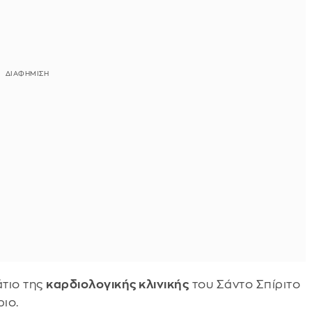
τιο της
καρδιολογικής κλινικής
του Σάντο Σπίριτο
ριο.