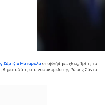
ας
Σέρτζιο Ματαρέλα
υποβλήθηκε χθες, Τρίτη, το
η βηματοδότη, στο νοσοκομείο της Ρώμης Σάντο