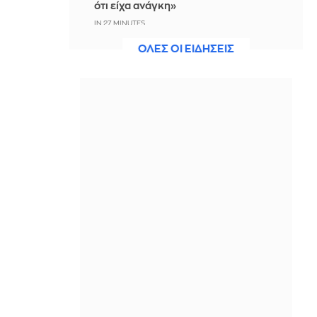
ότι είχα ανάγκη»
IN 27 MINUTES
ΟΛΕΣ ΟΙ ΕΙΔΗΣΕΙΣ
Η ξηρασία απειλεί την
ηλεκτροδότηση της Ευρώπης
IN 12 MINUTES
Βραδινό Magazino 07-08-2026
ΠΡΙΝ ΑΠΌ 2 ΛΕΠΤΆ
Μαρίνα Βερνίκου: Έπιασε
λαγοκέφαλο κι έχει κάτι να σου πει
για αυτό
ΠΡΙΝ ΑΠΌ 16 ΛΕΠΤΆ
Η Ισπανία ξεκινά ελέγχους στους
ταξιδιώτες από Ιταλία - Από τα
μεσάνυχτα του Σαββάτου έως τις 7
Σεπτεμβρίου
ΠΡΙΝ ΑΠΌ 27 ΛΕΠΤΆ