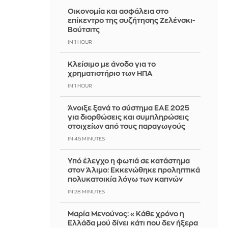
Οικονομία και ασφάλεια στο
επίκεντρο της συζήτησης Ζελένσκι-
Βούτσιτς
IN 1 HOUR
Κλείσιμο με άνοδο για το
χρηματιστήριο των ΗΠΑ
IN 1 HOUR
Άνοιξε ξανά το σύστημα ΕΑΕ 2025
για διορθώσεις και συμπληρώσεις
στοιχείων από τους παραγωγούς
IN 45 MINUTES
Yπό έλεγχο η φωτιά σε κατάστημα
στον Άλιμο: Εκκενώθηκε προληπτικά
πολυκατοικία λόγω των καπνών
IN 28 MINUTES
Μαρία Μενούνος: «Κάθε χρόνο η
Ελλάδα μού δίνει κάτι που δεν ήξερα