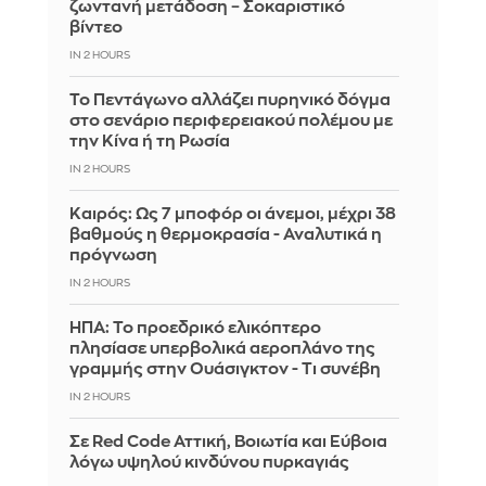
ζωντανή μετάδοση – Σοκαριστικό
βίντεο
IN 2 HOURS
Το Πεντάγωνο αλλάζει πυρηνικό δόγμα
στο σενάριο περιφερειακού πολέμου με
την Κίνα ή τη Ρωσία
IN 2 HOURS
Καιρός: Ως 7 μποφόρ οι άνεμοι, μέχρι 38
βαθμούς η θερμοκρασία - Αναλυτικά η
πρόγνωση
IN 2 HOURS
ΗΠΑ: Το προεδρικό ελικόπτερο
πλησίασε υπερβολικά αεροπλάνο της
γραμμής στην Ουάσιγκτον - Τι συνέβη
IN 2 HOURS
Σε Red Code Αττική, Βοιωτία και Εύβοια
λόγω υψηλού κινδύνου πυρκαγιάς