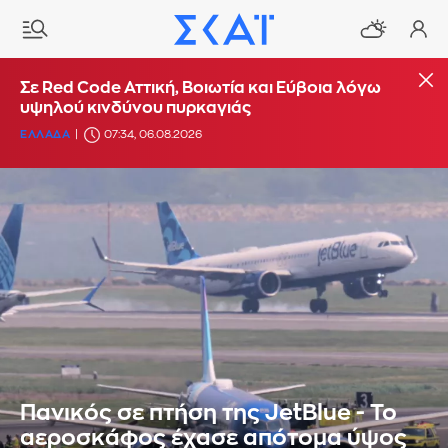
Σε Red Code Αττική, Βοιωτία και Εύβοια λόγω
υψηλού κινδύνου πυρκαγιάς
ΕΛΛΑΔΑ
07:34, 06.08.2026
Πανικός σε πτήση της JetBlue - Το
αεροσκάφος έχασε απότομα ύψος