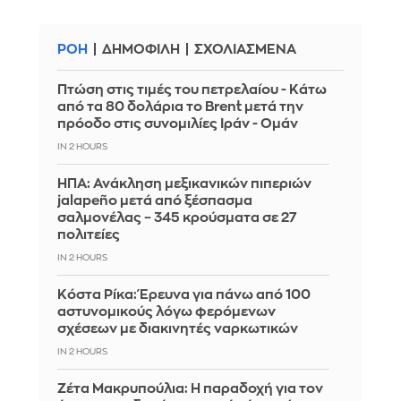
ΡΟΗ
ΔΗΜΟΦΙΛΗ
ΣΧΟΛΙΑΣΜΕΝΑ
Πτώση στις τιμές του πετρελαίου - Κάτω
από τα 80 δολάρια το Brent μετά την
πρόοδο στις συνομιλίες Ιράν - Ομάν
IN 2 HOURS
ΗΠΑ: Ανάκληση μεξικανικών πιπεριών
jalapeño μετά από ξέσπασμα
σαλμονέλας – 345 κρούσματα σε 27
πολιτείες
IN 2 HOURS
Κόστα Ρίκα: Έρευνα για πάνω από 100
αστυνομικούς λόγω φερόμενων
σχέσεων με διακινητές ναρκωτικών
IN 2 HOURS
Ζέτα Μακρυπούλια: Η παραδοχή για τον