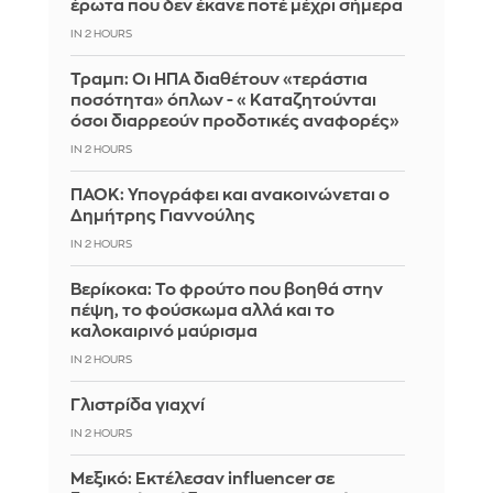
έρωτα που δεν έκανε ποτέ μέχρι σήμερα
IN 2 HOURS
Τραμπ: Οι ΗΠΑ διαθέτουν «τεράστια
ποσότητα» όπλων - «Καταζητούνται
όσοι διαρρεούν προδοτικές αναφορές»
IN 2 HOURS
ΠΑΟΚ: Υπογράφει και ανακοινώνεται ο
Δημήτρης Γιαννούλης
IN 2 HOURS
Βερίκοκα: Το φρούτο που βοηθά στην
πέψη, το φούσκωμα αλλά και το
καλοκαιρινό μαύρισμα
IN 2 HOURS
Γλιστρίδα γιαχνί
IN 2 HOURS
Μεξικό: Εκτέλεσαν influencer σε