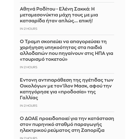
Αθηνά Ροδίτου - Ελένη Σακκά: Η
μεταμεσονύκτια μάχη τους με μια
κατσαρίδα ήταν απλώς... επική!
IN 2 HOURS
Ο Τραμπ σκοπεύει να απαγορεύσει τη
χορήγηση υπηκοότητας στα παιδιά
αλλοδαπών που πηγαίνουν στις ΗΠΑ για
«τουρισμό τοκετού»
IN 2 HOURS
Έντονη αντιπαράθεση της ηγέτιδας των
Οικολόγων με τον Ίλον Μασκ, αφού την
κατηγόρησε για «προδοσία» της
Γαλλίας
IN 2 HOURS
Ο ΔΟΑΕ προειδοποιεί για την κατάσταση
στον πυρηνικό σταθμό παραγωγής
ηλεκτρικού ρεύματος στη Ζαπορίζια
IN 2 HOURS