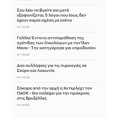
Σου λέει να βγείτε και μετά
εξαφανίζεται; 5 λόγοι που ίσως δεν
έχουν καμία σχέση με εσένα
IN 1 HOUR
Γαλλία: Έντονη αντιπαράθεση της
ηγέτιδας των Οικολόγων με τον Ίλον
Μασκ - Την κατηγόρησε για «προδοσία»
IN 1 HOUR
Δύο συλλήψεις για τις πυρκαγιές σε
Σκύρο και Λακωνία
IN 1 HOUR
Σόκαρε από την αρχή η Άντερλεχτ τον
ΠΑΟΚ - Θα παλέψει για την πρόκριση
στις Βρυξέλλες
IN 1 HOUR