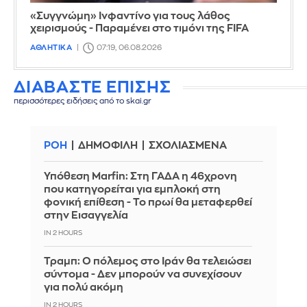
«Συγγνώμη» Ινφαντίνο για τους λάθος
χειρισμούς - Παραμένει στο τιμόνι της FIFA
ΑΘΛΗΤΙΚΑ
07:19, 06.08.2026
ΔΙΑΒΑΣΤΕ ΕΠΙΣΗΣ
περισσότερες ειδήσεις από το skai.gr
ΡΟΗ
ΔΗΜΟΦΙΛΗ
ΣΧΟΛΙΑΣΜΕΝΑ
Υπόθεση Marfin: Στη ΓΑΔΑ η 46χρονη
που κατηγορείται για εμπλοκή στη
φονική επίθεση - Το πρωί θα μεταφερθεί
στην Εισαγγελία
IN 2 HOURS
Τραμπ: Ο πόλεμος στο Ιράν θα τελειώσει
σύντομα - Δεν μπορούν να συνεχίσουν
για πολύ ακόμη
IN 2 HOURS