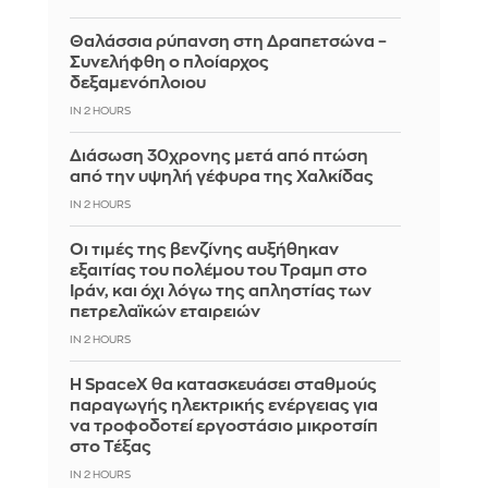
Θαλάσσια ρύπανση στη Δραπετσώνα –
Συνελήφθη ο πλοίαρχος
δεξαμενόπλοιου
IN 2 HOURS
Διάσωση 30χρονης μετά από πτώση
από την υψηλή γέφυρα της Χαλκίδας
IN 2 HOURS
Οι τιμές της βενζίνης αυξήθηκαν
εξαιτίας του πολέμου του Τραμπ στο
Ιράν, και όχι λόγω της απληστίας των
πετρελαϊκών εταιρειών
IN 2 HOURS
Η SpaceX θα κατασκευάσει σταθμούς
παραγωγής ηλεκτρικής ενέργειας για
να τροφοδοτεί εργοστάσιο μικροτσίπ
στο Τέξας
IN 2 HOURS