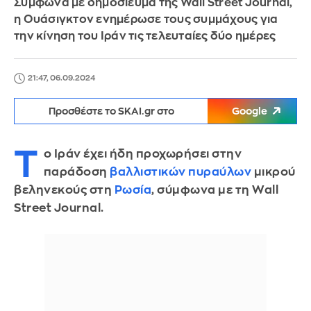
Σύμφωνα με δημοσίευμα της Wall Street Journal,
η Ουάσιγκτον ενημέρωσε τους συμμάχους για
την κίνηση του Ιράν τις τελευταίες δύο ημέρες
21:47, 06.09.2024
Προσθέστε το SKAI.gr στο
Google
Τ
ο Ιράν έχει ήδη προχωρήσει στην
παράδοση
βαλλιστικών πυραύλων
μικρού
βεληνεκούς στη
Ρωσία
, σύμφωνα με τη Wall
Street Journal.