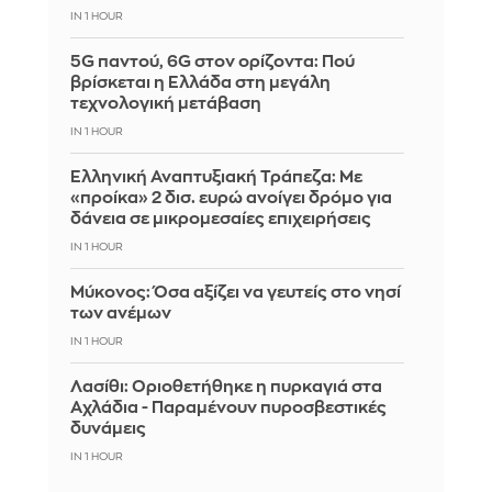
IN 1 HOUR
5G παντού, 6G στον ορίζοντα: Πού
βρίσκεται η Ελλάδα στη μεγάλη
τεχνολογική μετάβαση
IN 1 HOUR
Ελληνική Αναπτυξιακή Τράπεζα: Με
«προίκα» 2 δισ. ευρώ ανοίγει δρόμο για
δάνεια σε μικρομεσαίες επιχειρήσεις
IN 1 HOUR
Μύκονος: Όσα αξίζει να γευτείς στο νησί
των ανέμων
IN 1 HOUR
Λασίθι: Οριοθετήθηκε η πυρκαγιά στα
Αχλάδια - Παραμένουν πυροσβεστικές
δυνάμεις
IN 1 HOUR