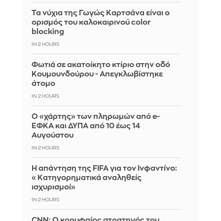
Τα νύχια της Γωγώς Καρτσάνα είναι ο
ορισμός του καλοκαιρινού color
blocking
IN 2 HOURS
Φωτιά σε ακατοίκητο κτίριο στην οδό
Κουμουνδούρου - Απεγκλωβίστηκε
άτομο
IN 2 HOURS
Ο «χάρτης» των πληρωμών από e-
ΕΦΚΑ και ΔΥΠΑ από 10 έως 14
Αυγούστου
IN 2 HOURS
Η απάντηση της FIFA για τον Ινφαντίνο:
«Κατηγορηματικά αναληθείς
ισχυρισμοί»
IN 2 HOURS
CNN: Ο κορυφαίος στρατηγός του