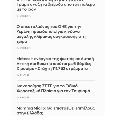
Τραμπ αναζητά διέξοδο από τον πόλεμο
με το Ιράν
IN 2 HOURS
Ο απεσταλμένος του ΟΗΕ για την
Υεμένη προειδοποιεί για κίνδυνο
μεγάλης κλίμακας σύγκρουσης στη
χώρα
IN 2 HOURS
Meteo: Η ενέργεια της φωτιάς σε Δυτική
Αττική και Βοιωτία ισούται με 6 βόμβες
Χιροσίμα - Στάχτη 111.732 στρέμματα
IN 1 HOUR
Ικανοποίηση ΣΕΤΕ για το Ειδικό
Χωροταξικό Πλαίσιο για τον Τουρισμό
IN 1 HOUR
Mamma Mia! 3: Θα επιστρέψει επιτέλους
στην Ελλάδα;