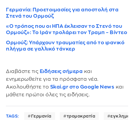
Γερμανία: Προετοιμασίες για αποστολή στα
Στενά του Ορμούζ
«Ο τρόπος που οι ΗΠΑ έκλεισαν το Στενό του
Ορμούζ»: Το Ιράν τρολάρει τον Τραμπ – Βίντεο
Ορμούζ: Υπάρχουν τραυματίες από το ιρανικό
πλήγμα σε γαλλικό τάνκερ
Διαβάστε τις
Ειδήσεις σήμερα
και
ενημερωθείτε για τα πρόσφατα νέα.
Ακολουθήστε το
Skai.gr στο Google News
και
μάθετε πρώτοι όλες τις ειδήσεις.
TAGS:
Γερμανία
τρομοκρατία
εγκληματι