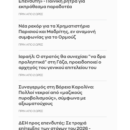
Επενδυτή» - Ποινική ρήτρα για
εκπρόθεσμα παραδοτέα
ΠΡΙΝ ΑΠΌ 2 ΏΡΕΣ
Νέα ρεκόρ για τα Χρηματιστήρια
Παρισιού και Μαδρίτης, εν αναμονή
συμφωνίας για το Ορμούζ
ΠΡΙΝ ΑΠΌ 2 ΏΡΕΣ
Ισραήλ: Ο στρατός θα συνεχίσει "να δρα
προληπτικά" στη Γάζα, προειδοποιεί ο
αρχηγός του γενικού επιτελείου του
ΠΡΙΝ ΑΠΌ 2 ΏΡΕΣ
Συναγερμός στη Βόρεια Καρολίνα:
Πολλοί νεκροί από «μαζικούς
πυροβολισμούς», σύμφωνα με
αξιωματούχους
ΠΡΙΝ ΑΠΌ 3 ΏΡΕΣ
ΔΕΗ προς επενδυτές: Σε τροχιά
επίτευξης των στόχων του 2026 -