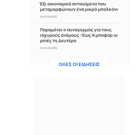
Έξι οικονομικά αντικείμενα που
μεταμορφώνουν ένα μικρό μπαλκόνι
IN 2 HOURS
Παραμένει ο συναγερμός για τους
ισχυρούς ανέμους - Έως 9 μποφόρ οι
ριπές τη Δευτέρα
IN 2 HOURS
Φιντάν για Κυπριακό: Η ιδανική λύση
ΟΛΕΣ ΟΙ ΕΙΔΗΣΕΙΣ
είναι η αναγνώριση δύο κρατών
IN 2 HOURS
Αυτοκίνητο έπεσε σε γκρεμό στην
Πάρνηθα - Σώοι οι 4 επιβαίνοντες
IN 2 HOURS
Σκληρή στάση από Ιράν: «Όχι» σε
επανεκκίνηση των απευθείας
συνομιλιών όσο οι ΗΠΑ παραβιάζουν
τη συμφωνία