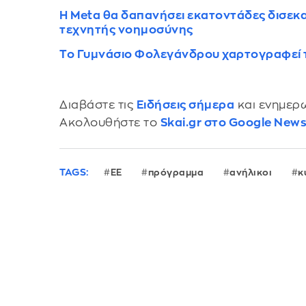
H Μeta θα δαπανήσει εκατοντάδες δισεκα
τεχνητής νοημοσύνης
Το Γυμνάσιο Φολεγάνδρου χαρτογραφεί το 
Διαβάστε τις
Ειδήσεις σήμερα
και ενημερω
Ακολουθήστε το
Skai.gr στο Google New
TAGS:
EE
πρόγραμμα
ανήλικοι
κ