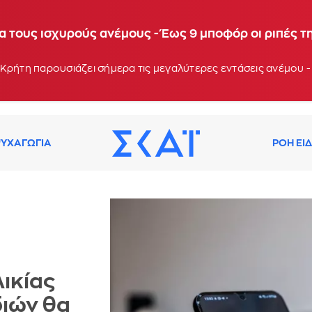
α τους ισχυρούς ανέμους - Έως 9 μποφόρ οι ριπές τ
Κρήτη παρουσιάζει σήμερα τις μεγαλύτερες εντάσεις ανέμου -
ΥΧΑΓΩΓΙΑ
ΡΟΗ ΕΙ
ικίας
διών θα