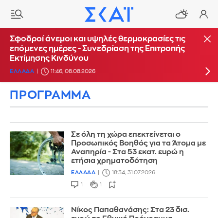
Σε Red Code σήμερα Κρήτη, Χίος, Σάμος και
Σφοδροί άνεμοι και υψηλές θερμοκρασίες τις
Ικαρία λόγω υψηλού κινδύνου πυρκαγιάς
επόμενες ημέρες - Συνεδρίαση της Επιτροπής
Εκτίμησης Κινδύνου
ΕΛΛΑΔΑ
07:42, 08.08.2026
ΕΛΛΑΔΑ
11:46, 08.08.2026
ΠΡΟΓΡΑΜΜΑ
Σε όλη τη χώρα επεκτείνεται ο
Προσωπικός Βοηθός για τα Άτομα με
Αναπηρία - Στα 53 εκατ. ευρώ η
ετήσια χρηματοδότηση
ΕΛΛΑΔΑ
18:34, 31.07.2026
1
1
Νίκος Παπαθανάσης: Στα 23 δισ.