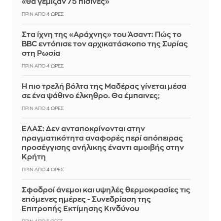
«θα γέμιζαν 75 πισίνες»
ΠΡΙΝ ΑΠΌ 4 ΏΡΕΣ
Στα ίχνη της «Αράχνης» του Άσαντ: Πώς το
BBC εντόπισε τον αρχικατάσκοπο της Συρίας
στη Ρωσία
ΠΡΙΝ ΑΠΌ 4 ΏΡΕΣ
Η πιο τρελή βόλτα της Μαδέρας γίνεται μέσα
σε ένα ψάθινο έλκηθρο. Θα έμπαινες;
ΠΡΙΝ ΑΠΌ 4 ΏΡΕΣ
ΕΛΑΣ: Δεν ανταποκρίνονται στην
πραγματικότητα αναφορές περί απόπειρας
προσέγγισης ανήλικης έναντι αμοιβής στην
Κρήτη
ΠΡΙΝ ΑΠΌ 4 ΏΡΕΣ
Σφοδροί άνεμοι και υψηλές θερμοκρασίες τις
επόμενες ημέρες - Συνεδρίαση της
Επιτροπής Εκτίμησης Κινδύνου