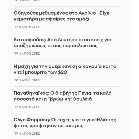
ΠΡΙΝ ΑΠΌ 5 ΏΡΕΣ
Οδηγούσε μεθυσμένος στο Αγρίνιο - Είχε
γεμιστήρα με σφαίρες στο αμάξι
ΠΡΙΝ ΑΠΌ 5 ΏΡΕΣ
Κατσαφάδος: Από Δευτέρα οι αιτήσεις για
αποζημιώσεις στους πυρόπληκτους
ΠΡΙΝ ΑΠΌ 5 ΏΡΕΣ
Η μάχη για την αμερικανική οικονομία και το
viral μπουρίτο των $20
ΠΡΙΝ ΑΠΌ 5 ΏΡΕΣ
Παναθηναϊκός: Ο διαβήτης Πένια, τα καλά
ποσοστά και η “βρώμικη” δουλειά
ΠΡΙΝ ΑΠΌ 5 ΏΡΕΣ
Όλγα Φαρμάκη: Οι ευχές για τα γενέθλιά της
φέτος γράφτηκαν σε...πέτρες
ΠΡΙΝ ΑΠΌ 5 ΏΡΕΣ