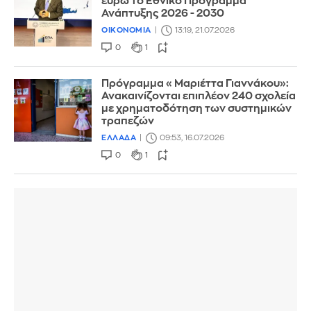
ευρώ το Εθνικό Πρόγραμμα
Ανάπτυξης 2026 - 2030
ΟΙΚΟΝΟΜΙΑ
13:19, 21.07.2026
0
1
Πρόγραμμα «Μαριέττα Γιαννάκου»:
Ανακαινίζονται επιπλέον 240 σχολεία
με χρηματοδότηση των συστημικών
τραπεζών
ΕΛΛΑΔΑ
09:53, 16.07.2026
0
1