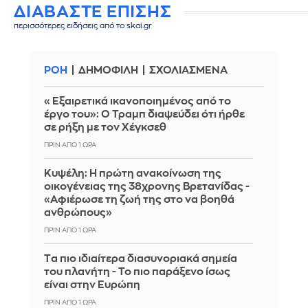
ΔΙΑΒΑΣΤΕ ΕΠΙΣΗΣ
περισσότερες ειδήσεις από το skai.gr
ΡΟΗ
ΔΗΜΟΦΙΛΗ
ΣΧΟΛΙΑΣΜΕΝΑ
«Εξαιρετικά ικανοποιημένος από το
έργο του»: Ο Τραμπ διαψεύδει ότι ήρθε
σε ρήξη με τον Χέγκσεθ
ΠΡΙΝ ΑΠΌ 1 ΏΡΑ
Κυψέλη: Η πρώτη ανακοίνωση της
οικογένειας της 38χρονης Βρετανίδας -
«Αφιέρωσε τη ζωή της στο να βοηθά
ανθρώπους»
ΠΡΙΝ ΑΠΌ 1 ΏΡΑ
Tα πιο ιδιαίτερα διασυνοριακά σημεία
του πλανήτη - Το πιο παράξενο ίσως
είναι στην Ευρώπη
ΠΡΙΝ ΑΠΌ 1 ΏΡΑ