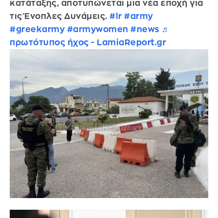
κατάταξης, αποτυπώνεται μια νέα εποχή για
τις Ένοπλες Δυνάμεις.
#lr
#army
#greekarmy
#armywomen
#news
♬
πρωτότυπος ήχος - LamiaReport.gr