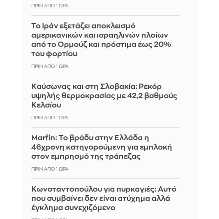
ΠΡΙΝ ΑΠΌ 1 ΏΡΑ
Το Ιράν εξετάζει αποκλεισμό
αμερικανικών και ισραηλινών πλοίων
από το Ορμούζ και πρόστιμα έως 20%
του φορτίου
ΠΡΙΝ ΑΠΌ 1 ΏΡΑ
Καύσωνας και στη Σλοβακία: Ρεκόρ
υψηλής θερμοκρασίας με 42,2 βαθμούς
Κελσίου
ΠΡΙΝ ΑΠΌ 1 ΏΡΑ
Marfin: Το βράδυ στην Ελλάδα η
46χρονη κατηγορούμενη για εμπλοκή
στον εμπρησμό της τράπεζας
ΠΡΙΝ ΑΠΌ 1 ΏΡΑ
Κωνσταντοπούλου για πυρκαγιές: Αυτό
που συμβαίνει δεν είναι ατύχημα αλλά
έγκλημα συνεχιζόμενο