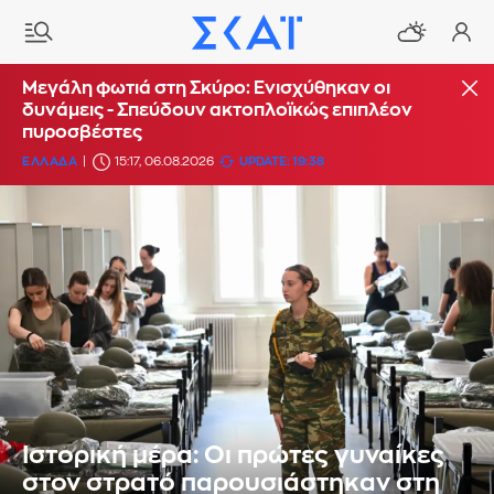
Μεγάλη φωτιά στη Σκύρο: Ενισχύθηκαν οι
δυνάμεις - Σπεύδουν ακτοπλοϊκώς επιπλέον
πυροσβέστες
ΕΛΛΑΔΑ
15:17, 06.08.2026
UPDATE: 19:38
Ιστορική μέρα: Οι πρώτες γυναίκες
στον στρατό παρουσιάστηκαν στη