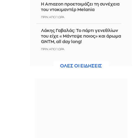
Η Amazon προετοιμάζει τη συνέχεια
του ντοκιμαντέρ Melania
ΠΡΙΝ ΑΠΌ 1 ΏΡΑ
Λάκης Γαβαλάς: Το πάρτι γενεθλίων
του είχε «Μάντεψε ποιος» και άρωμα
GNTM, all day long!
ΠΡΙΝ ΑΠΌ 1 ΏΡΑ
Φωτιά στη Θέρμη Θεσσαλονίκης -
ΟΛΕΣ ΟΙ ΕΙΔΗΣΕΙΣ
Πέντε αεροσκάφη και ένα
ελικόπτερο στην κατάσβεση
ΠΡΙΝ ΑΠΌ 1 ΏΡΑ
ΥΠΑΑΤ: Επιπλέον 12,5 εκατ. ευρώ
στις Περιφέρειες για την ενίσχυση
της βιοασφάλειας
ΠΡΙΝ ΑΠΌ 2 ΏΡΕΣ
Υεμένη: Νέα φονική επίθεση των
Χούθι μέσα σε δύο ημέρες - 5 νεκροί,
ανάμεσά τους και 2 άμαχοι