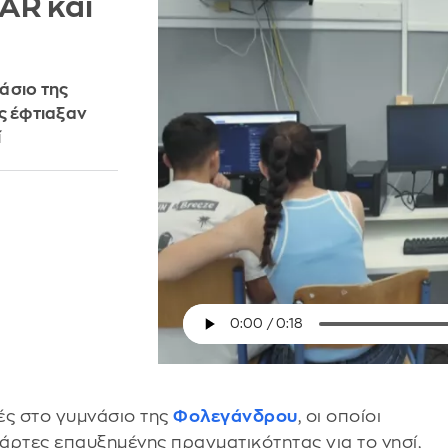
AR και
άσιο της
ς έφτιαξαν
ί
ές στο γυμνάσιο της
Φολεγάνδρου
, οι οποίοι
άρτες επαυξημένης πραγματικότητας για το νησί,