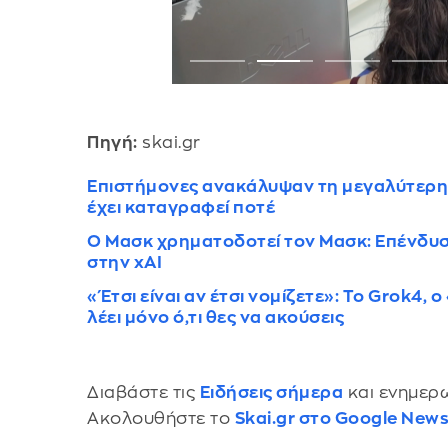
Πηγή:
skai.gr
Επιστήμονες ανακάλυψαν τη μεγαλύτερη
έχει καταγραφεί ποτέ
Ο Μασκ χρηματοδοτεί τον Μασκ: Επένδυσ
στην xAI
«Έτσι είναι αν έτσι νομίζετε»: Το Grok4
λέει μόνο ό,τι θες να ακούσεις
Διαβάστε τις
Ειδήσεις σήμερα
και ενημερω
Ακολουθήστε το
Skai.gr στο Google New