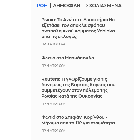
ΡΟΗ
ΔΗΜΟΦΙΛΗ
ΣΧΟΛΙΑΣΜΕΝΑ
Ρωσία: Το Ανώτατο Δικαστήριο θα
εξετάσει τον αποκλεισμό του
αντιπολεμικού κόμματος Yabloko
από τις εκλογές
ΠΡΙΝ ΑΠΌ 1 ΏΡΑ
Φωτιά στο Μαρκόπουλο
ΠΡΙΝ ΑΠΌ 1 ΏΡΑ
Reuters: Τι γνωρίζουμε για τις
δυνάμεις της Βόρειας Κορέας που
συμμετέχουν στον πόλεμο της
Ρωσίας κατά της Ουκρανίας
ΠΡΙΝ ΑΠΌ 1 ΏΡΑ
Φωτιά στο Στεφάνι Κορίνθου -
Μήνυμα από το 112 για ετοιμότητα
ΠΡΙΝ ΑΠΌ 1 ΏΡΑ