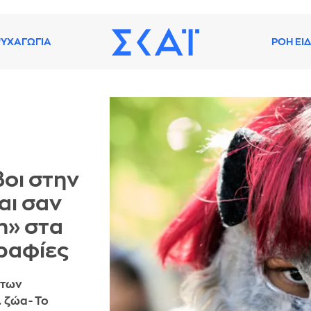
ΥΧΑΓΩΓΙΑ
ΡΟΗ ΕΙ
βοι στην
αι σαν
n» στα
γραφίες
 των
. ζώα- Το