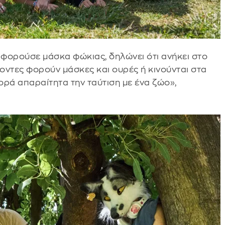
 φορούσε μάσκα φώκιας, δηλώνει ότι ανήκει στο
οντες φορούν μάσκες και ουρές ή κινούνται στα
ορά απαραίτητα την ταύτιση με ένα ζώο»,