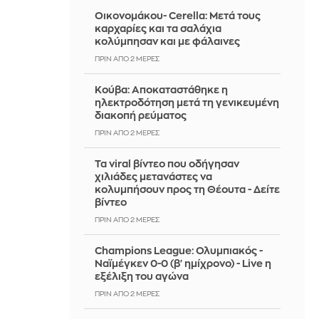
Οικονομάκου- Cerella: Μετά τους
καρχαρίες και τα σαλάχια
κολύμπησαν και με φάλαινες
ΠΡΙΝ ΑΠΌ 2 ΜΈΡΕΣ
Κούβα: Αποκαταστάθηκε η
ηλεκτροδότηση μετά τη γενικευμένη
διακοπή ρεύματος
ΠΡΙΝ ΑΠΌ 2 ΜΈΡΕΣ
Τα viral βίντεο που οδήγησαν
χιλιάδες μετανάστες να
κολυμπήσουν προς τη Θέουτα - Δείτε
βίντεο
ΠΡΙΝ ΑΠΌ 2 ΜΈΡΕΣ
Champions League: Ολυμπιακός -
Ναϊμέγκεν 0-0 (β' ημίχρονο) - Live η
εξέλιξη του αγώνα
ΠΡΙΝ ΑΠΌ 2 ΜΈΡΕΣ