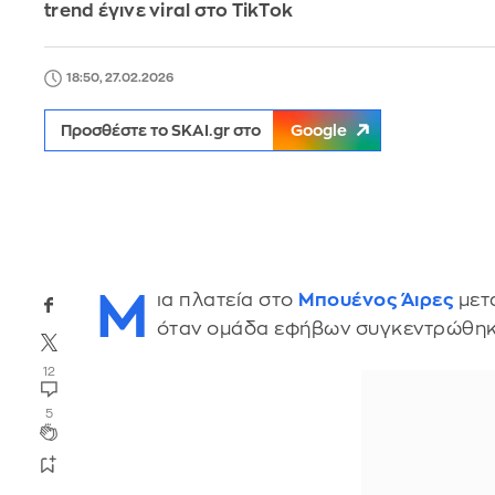
trend έγινε viral στο TikTok
18:50, 27.02.2026
Προσθέστε το SKAI.gr στο
Google
Μ
ια πλατεία στο
Μπουένος Άιρες
μετ
όταν ομάδα εφήβων συγκεντρώθηκε 
12
5