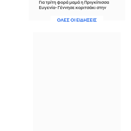
Για τρίτη φορά μαμά η Πριγκίπισσα
Ευγενία- Γέννησε κοριτσάκι στην
Πορτογαλία- Δείτε φωτογραφία
ΟΛΕΣ ΟΙ ΕΙΔΗΣΕΙΣ
ΠΡΙΝ ΑΠΌ 2 ΜΈΡΕΣ
Γουατεμάλα: Σε «κόκκινο
συναγερμό» η χώρα λόγω της
ενεργοποίησης του ηφαιστείου
Φουέγκο - Δείτε βίντεο
ΠΡΙΝ ΑΠΌ 2 ΜΈΡΕΣ
Η αποστολή του Παναθηναϊκού για το
ματς με την ΤΣΣΚΑ 1948
ΠΡΙΝ ΑΠΌ 2 ΜΈΡΕΣ
Χαλκιδική: Σύλληψη 46χρονου που
επέτρεψε στον ανήλικο γιο του τη
χρήση jet ski
ΠΡΙΝ ΑΠΌ 2 ΜΈΡΕΣ
Παναθηναϊκός: Το πλάνο
Ομπράντοβιτς για το 8ο αστέρι