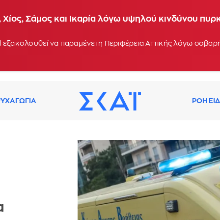
 Χίος, Σάμος και Ικαρία λόγω υψηλού κινδύνου πυρ
 εξακολουθεί να παραμένει η Περιφέρεια Αττικής λόγω σοβα
ΥΧΑΓΩΓΙΑ
ΡΟΗ ΕΙ
α