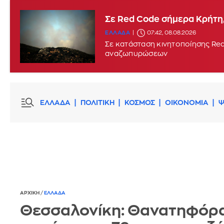
Σε Red Code σήμερα Κρήτη,
ΕΛΛΑΔΑ
07:42, 08.08.2026
Σε κατάσταση κινητοποίησης Red
αναζωπυρώσεων
ΕΛΛΑΔΑ
ΠΟΛΙΤΙΚΗ
ΚΟΣΜΟΣ
ΟΙΚΟΝΟΜΙΑ
Ψ
ΑΡΧΙΚΗ
/
ΕΛΛΑΔΑ
Θεσσαλονίκη: Θανατηφόρ