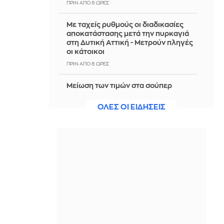
ΠΡΙΝ ΑΠΌ 8 ΏΡΕΣ
Με ταχείς ρυθμούς οι διαδικασίες
αποκατάστασης μετά την πυρκαγιά
στη Δυτική Αττική - Μετρούν πληγές
οι κάτοικοι
ΠΡΙΝ ΑΠΌ 8 ΏΡΕΣ
Μείωση των τιμών στα σούπερ
μάρκετ: Εντάχθηκαν 686 επώνυμα
προϊόντα και 130 σχολικά είδη
ΟΛΕΣ ΟΙ ΕΙΔΗΣΕΙΣ
ΠΡΙΝ ΑΠΌ 8 ΏΡΕΣ
Κλασικό club sandwich
ΠΡΙΝ ΑΠΌ 8 ΏΡΕΣ
Σνακ για την παραλία: Οι πιο υγιεινές
επιλογές για φαγητό και ποτό για να
μη φορτώνεσαι θερμίδες
ΠΡΙΝ ΑΠΌ 8 ΏΡΕΣ
Μαύρη Θάλασσα: Η εμπορική