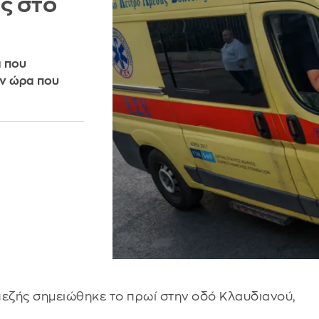
ς στο
α που
ν ώρα που
εζής σημειώθηκε το πρωί στην οδό Κλαυδιανού,