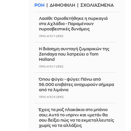
ΡΟΗ
ΔΗΜΟΦΙΛΗ
ΣΧΟΛΙΑΣΜΕΝΑ
Λασίθι: Οριοθετήθηκε η πυρκαγιά
στα Αχλάδια - Παραμένουν
πυροσβεστικές δυνάμεις
ΠΡΙΝ ΑΠΌ 7 ΏΡΕΣ
Η διάσημη συνταγή ζυμαρικών της
Zendaya που λατρεύει ο Tom
Holland
ΠΡΙΝ ΑΠΌ 7 ΏΡΕΣ
Όπου φύγει - φύγει: Πάνω από
56.000 επιβάτες αναχωρούν σήμερα
από τα λιμάνια
ΠΡΙΝ ΑΠΌ 8 ΏΡΕΣ
Έχεις τα ροζ πλακάκια στο μπάνιο
σου; Αυτό το «πριν» και «μετά» θα
σου δείξει πώς να τα εκμεταλλευτείς
χωρίς να τα αλλάξεις