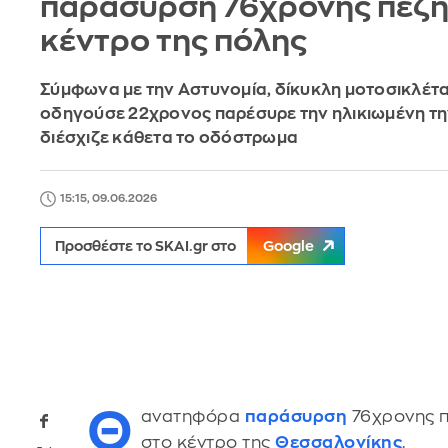
παράσυρση 76χρονης πεζή
κέντρο της πόλης
Σύμφωνα με την Αστυνομία, δίκυκλη μοτοσικλέτ
οδηγούσε 22χρονος παρέσυρε την ηλικιωμένη τη
διέσχιζε κάθετα το οδόστρωμα
15:15, 09.06.2026
Προσθέστε το SKAI.gr στο
Google
Θ
ανατηφόρα
παράσυρση
76χρονης π
στο κέντρο της
Θεσσαλονίκης
.